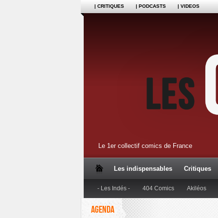
| CRITIQUES
| PODCASTS
| VIDEOS
Le 1er collectif comics de France
Les indispensables
Critiques
- Les Indés -
404 Comics
Akiléos
AGENDA
Dupuis
Editions Anspach
Editions B