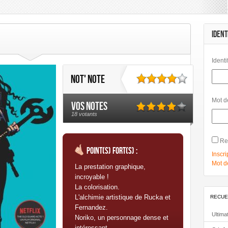
umanoïdes Associés
Mangas
Morgen
Panini Comics
Petit à Petit
IDENT
Urban Link
Identi
Not' note
Mot d
Vos notes
18 votants
Re
Point(s) fort(s) :
Inscri
Mot d
La prestation graphique,
incroyable !
La colorisation.
L'alchimie artistique de Rucka et
RECUE
Fernandez.
Ultima
Noriko, un personnage dense et
intéressant.