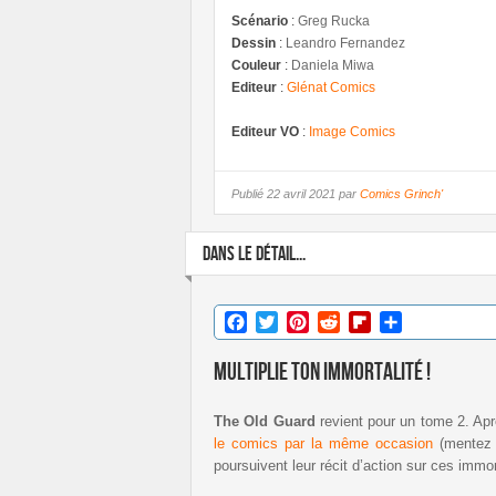
Scénario
:
Greg Rucka
Dessin
:
Leandro Fernandez
Couleur
:
Daniela Miwa
Editeur
:
Glénat Comics
Editeur VO
:
Image Comics
Publié
22 avril 2021 par
Comics Grinch'
DANS LE DÉTAIL...
Facebook
Twitter
Pinterest
Reddit
Flipboard
Partager
Multiplie ton immortalité !
The Old Guard
revient pour un tome 2. Apr
le comics par la même occasion
(mentez p
poursuivent leur récit d’action sur ces immor