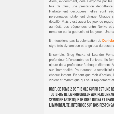
Alors, évidemment, cela s’exprime par le
fois de plus, une prestation décoiffant
Parfaitement découpées, elles sont sèc
personnages totalement dingue. Chaque sé
détaillé. Mais c’est aussi les jeux de regard 
au récit. Les séquences entre Noriko et 
romance par la gestuelle et les yeux. Une ca
Et n’oublions pas la colorisation de
Daniel
style très dynamique et anguleux du dessin
Ensemble, Greg Rucka et Leandro Ferna
profondeur à l’ensemble de l’univers. Ils fo
ajoute de la profondeur à chaque élément. Al
sur l’immortalité. Pour autant, la sensibilit
chaque instant. En tant que récit d’action, 
violent et dynamique qui se lit rapidement e
Bref, ce tome 2 de The Old Guard est une r
toutefois de la profondeur aux personnage
symbiose artistique de Greg Rucka et Lean
l’immortalité, interroge sur nos responsa