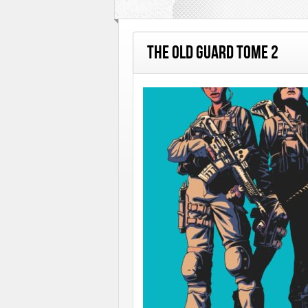
Huginn & Muninn
Le Lombard
Les H
The Old Guard Tome 2
Soleil
Talent Éditions
Urban Comics