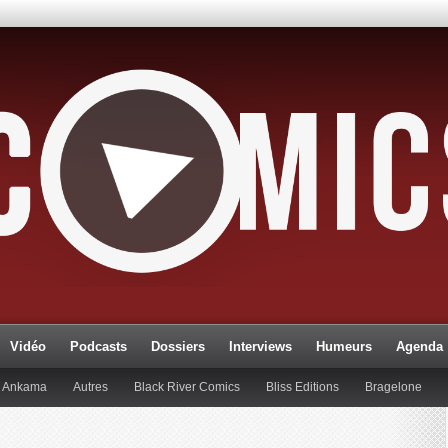
Vidéo
Podcasts
Dossiers
Interviews
Humeurs
Agenda
Ankama
Autres
Black River Comics
Bliss Editions
Bragelone
lueman
Editions Paquet
Editions Réflexions
Gallimard
Glénat