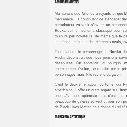
Amour immortel
Maintenant que
Nile
les a rejoints et que
B
mercenaire. Ils continuent de s’engager da
perturbateur va venir s’inviter, un person
Rucka
suit un schéma classique pour son 
toujours peu novateurs, de même que la p
le scénariste injecte des éléments neufs, twi
Tout d’abord, le personnage de
Noriko
don
Rucka déconstruit que nous pensions savoir
désabusée. On apprends ici pourquoi m
cheminement évolue, se modifie par le pri
personnages mais Nile reprend du galon.
C’est le deuxième apport du tome, qui twis
américaine, il offre un autre regard sur l’im
une naïve, une optimiste mais c’est cela 
beaucoup de galères et veut utiliser son po
de Black Lives Matter, cela donne du relief a
Maestria artistique