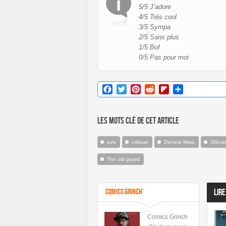
5/5 J’adore
4/5 Trés cool
3/5 Sympa
2/5 Sans plus
1/5 Bof
0/5 Pas pour moi
Facebook
Twitter
Pinterest
Reddit
Flipboard
Partager
Les mots clé de cet article
avis
critique
Daniela Miwa
Glénat
The old guard
Comics Grinch'
LIRE
Comics Grinch