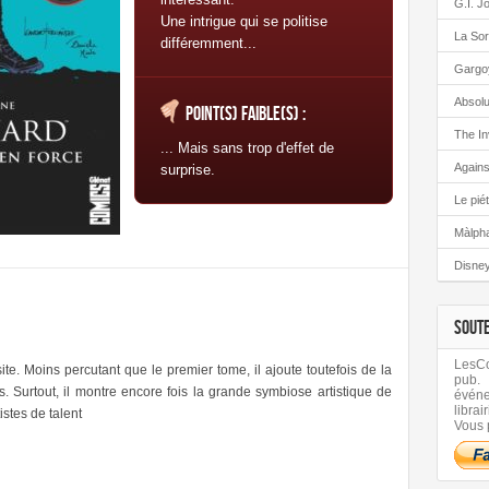
G.I. J
Une intrigue qui se politise
La Sor
différemment...
Gargo
Absolu
Point(s) faible(s) :
The In
... Mais sans trop d'effet de
Again
surprise.
Le pié
Màlph
Disney
SOUT
LesCom
e. Moins percutant que le premier tome, il ajoute toutefois de la
pub.
 Surtout, il montre encore fois la grande symbiose artistique de
évén
librair
stes de talent
Vous 