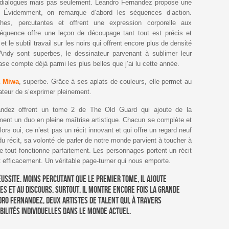
s dialogues mais pas seulement. Leandro Fernandez propose une
e. Évidemment, on remarque d’abord les séquences d’action.
hes, percutantes et offrent une expression corporelle aux
quence offre une leçon de découpage tant tout est précis et
et le subtil travail sur les noirs qui offrent encore plus de densité
Andy sont superbes, le dessinateur parvenant à sublimer leur
se compte déjà parmi les plus belles que j’ai lu cette année.
a Miwa
, superbe. Grâce à ses aplats de couleurs, elle permet au
ateur de s’exprimer pleinement.
ndez offrent un tome 2 de The Old Guard qui ajoute de la
rment un duo en pleine maîtrise artistique. Chacun se complète et
ors oui, ce n’est pas un récit innovant et qui offre un regard neuf
é du récit, sa volonté de parler de notre monde parvient à toucher à
le tout fonctionne parfaitement. Les personnages portent un récit
t efficacement. Un véritable page-turner qui nous emporte.
éussite. Moins percutant que le premier tome, il ajoute
s et au discours. Surtout, il montre encore fois la grande
dro Fernandez, deux artistes de talent qui, à travers
bilités individuelles dans le monde actuel.