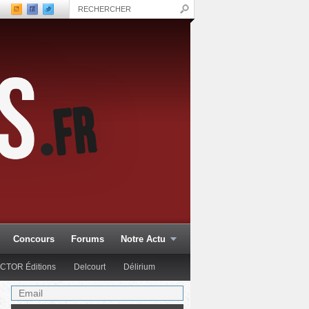
Concours
Forums
Notre Actu
CTOR Éditions
Delcourt
Délirium
Hachette Col.
Hi Comics
Glénat Comics