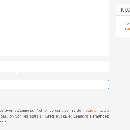
TU DOI
To
pa
ès avoir cartonné sur Netflix, ce qui a permis de
mettre en avant
as, on voit les stats !),
Greg Rucka
et
Leandro Fernandez
tels.