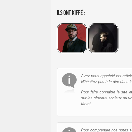
Ils ont kiffé :
Avez-vous apprécié cet articl
N’hésitez pas à le dire dans l
Pour faire connaitre le site 
sur les réseaux sociaux ou v
Merci.
Pour comprendre nos notes
s