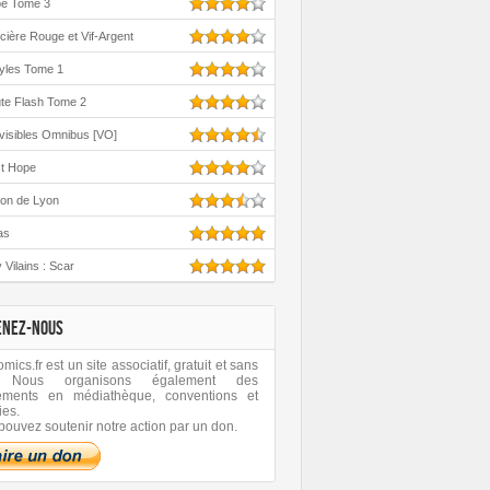
oe Tome 3
cière Rouge et Vif-Argent
yles Tome 1
te Flash Tome 2
visibles Omnibus [VO]
st Hope
ton de Lyon
as
 Vilains : Scar
ENEZ-NOUS
ics.fr est un site associatif, gratuit et sans
 Nous organisons également des
ements en médiathèque, conventions et
ies.
pouvez soutenir notre action par un don.