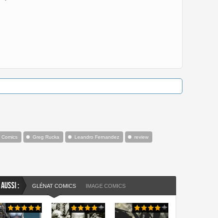
 Comics
Greg Rucka
Leandro Fernandez
review
 AUSSI :
GLÉNAT COMICS
IMAGE COMICS