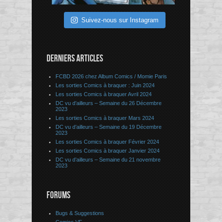
Suivez-nous sur Instagram
DERNIERS ARTICLES
FCBD 2026 chez Album Comics / Momie Paris
Les sorties Comics à braquer : Juin 2024
Les sorties Comics à braquer Avril 2024
DC vu d’ailleurs – Semaine du 26 Décembre
2023
Les sorties Comics à braquer Mars 2024
DC vu d’ailleurs – Semaine du 19 Décembre
2023
Les sorties Comics à braquer Février 2024
Les sorties Comics à braquer Janvier 2024
DC vu d’ailleurs – Semaine du 21 novembre
2023
FORUMS
Bugs & Suggestions