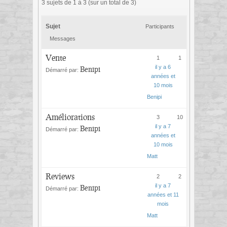
3 sujets de 1 à 3 (sur un total de 3)
Sujet
Participants
Messages
Vente
1
1
il y a 6
Benipi
Démarré par:
années et
10 mois
Benipi
Améliorations
3
10
il y a 7
Benipi
Démarré par:
années et
10 mois
Matt
Reviews
2
2
il y a 7
Benipi
Démarré par:
années et 11
mois
Matt