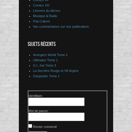
Comics VF
Comics VO
L’envers du décors
Musique & Radio
Pop Culture
Vos commentaires sur nos publications
SUJETS RÉCENTS
Avengers World Tome 2
Ultimates Tome 1
G.I. Joe Tome 3
La Sorcière Rouge et Vif-Argent
Gargoyles Tome 1
Identifiant:
Mot de passe:
Rester connecté