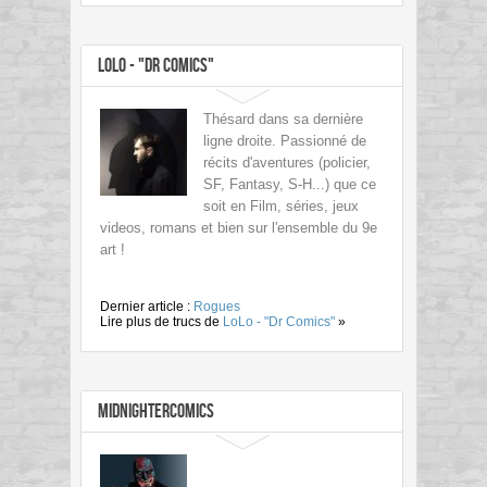
LoLo - "Dr Comics"
Thésard dans sa dernière
ligne droite. Passionné de
récits d'aventures (policier,
SF, Fantasy, S-H...) que ce
soit en Film, séries, jeux
videos, romans et bien sur l'ensemble du 9e
art !
Dernier article :
Rogues
Lire plus de trucs de
LoLo - "Dr Comics"
»
MidnighterComics