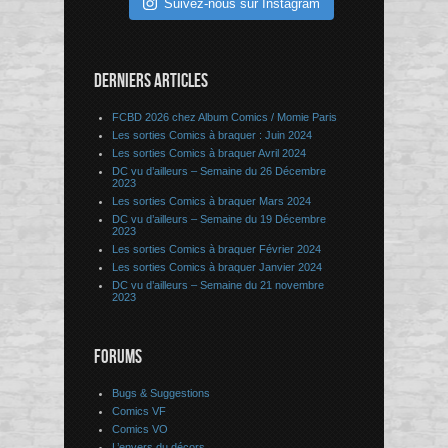
Suivez-nous sur Instagram
DERNIERS ARTICLES
FCBD 2026 chez Album Comics / Momie Paris
Les sorties Comics à braquer : Juin 2024
Les sorties Comics à braquer Avril 2024
DC vu d’ailleurs – Semaine du 26 Décembre
2023
Les sorties Comics à braquer Mars 2024
DC vu d’ailleurs – Semaine du 19 Décembre
2023
Les sorties Comics à braquer Février 2024
Les sorties Comics à braquer Janvier 2024
DC vu d’ailleurs – Semaine du 21 novembre
2023
FORUMS
Bugs & Suggestions
Comics VF
Comics VO
L’envers du décors