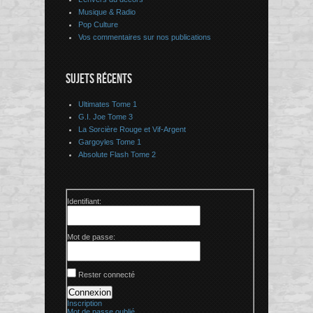
Musique & Radio
Pop Culture
Vos commentaires sur nos publications
SUJETS RÉCENTS
Ultimates Tome 1
G.I. Joe Tome 3
La Sorcière Rouge et Vif-Argent
Gargoyles Tome 1
Absolute Flash Tome 2
Identifiant:
Mot de passe:
Rester connecté
Connexion
Inscription
Mot de passe oublié