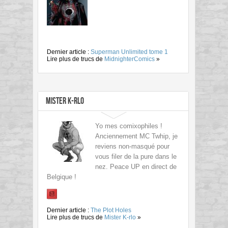
Dernier article :
Superman Unlimited tome 1
Lire plus de trucs de
MidnighterComics
»
Mister K-rlo
Yo mes comixophiles !
Anciennement MC Twhip, je
reviens non-masqué pour
vous filer de la pure dans le
nez. Peace UP en direct de
Belgique !
Dernier article :
The Plot Holes
Lire plus de trucs de
Mister K-rlo
»