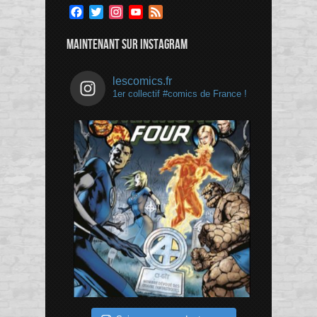
Facebook
Twitter
Instagram
YouTube
Feed
Channel
MAINTENANT SUR INSTAGRAM
lescomics.fr
1er collectif #comics de France !