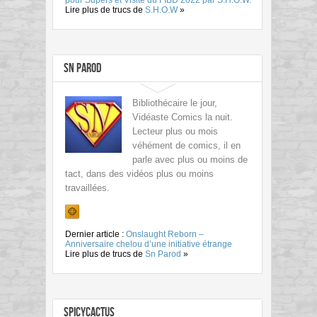
pour Supers et Visite du FIBD 2022 par S.H.O.W.
Lire plus de trucs de
S.H.O.W
»
Sn Parod
Bibliothécaire le jour,
Vidéaste Comics la nuit.
Lecteur plus ou mois
véhément de comics, il en
parle avec plus ou moins de
tact, dans des vidéos plus ou moins
travaillées.
Dernier article :
Onslaught Reborn –
Anniversaire chelou d’une initiative étrange
Lire plus de trucs de
Sn Parod
»
SpicyCactus