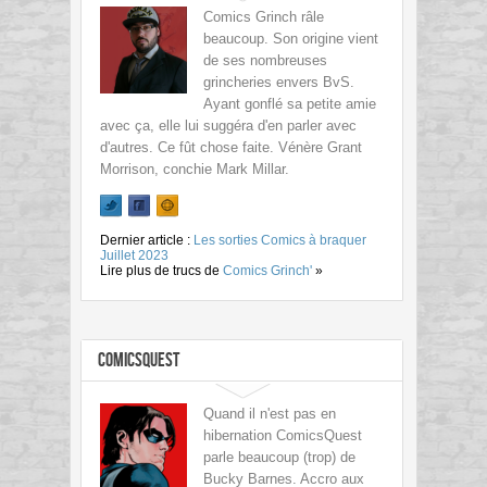
Comics Grinch râle
beaucoup. Son origine vient
de ses nombreuses
grincheries envers BvS.
Ayant gonflé sa petite amie
avec ça, elle lui suggéra d'en parler avec
d'autres. Ce fût chose faite. Vénère Grant
Morrison, conchie Mark Millar.
Dernier article :
Les sorties Comics à braquer
Juillet 2023
Lire plus de trucs de
Comics Grinch'
»
ComicsQuest
Quand il n'est pas en
hibernation ComicsQuest
parle beaucoup (trop) de
Bucky Barnes. Accro aux