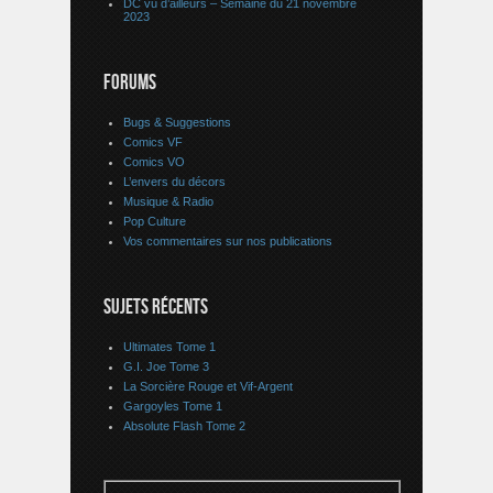
DC vu d’ailleurs – Semaine du 21 novembre
2023
FORUMS
Bugs & Suggestions
Comics VF
Comics VO
L’envers du décors
Musique & Radio
Pop Culture
Vos commentaires sur nos publications
SUJETS RÉCENTS
Ultimates Tome 1
G.I. Joe Tome 3
La Sorcière Rouge et Vif-Argent
Gargoyles Tome 1
Absolute Flash Tome 2