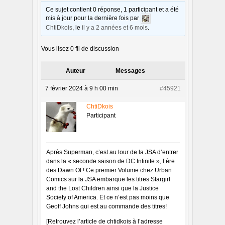
Ce sujet contient 0 réponse, 1 participant et a été
mis à jour pour la dernière fois par
ChtiDkois
, le
il y a 2 années et 6 mois
.
Vous lisez 0 fil de discussion
Auteur
Messages
7 février 2024 à 9 h 00 min
#45921
ChtiDkois
Participant
Après Superman, c’est au tour de la JSA d’entrer
dans la « seconde saison de DC Infinite », l’ère
des Dawn Of ! Ce premier Volume chez Urban
Comics sur la JSA embarque les titres Stargirl
and the Lost Children ainsi que la Justice
Society of America. Et ce n’est pas moins que
Geoff Johns qui est au commande des titres!
[Retrouvez l’article de chtidkois à l’adresse