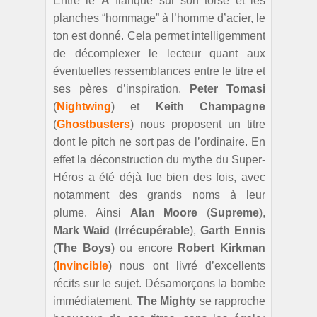
Entre le
A
flanqué sur son torse et les
planches “hommage” à l’homme d’acier, le
ton est donné. Cela permet intelligemment
de décomplexer le lecteur quant aux
éventuelles ressemblances entre le titre et
ses pères d’inspiration.
Peter
Tomasi
(
Nightwing
) et
Keith Champagne
(
Ghostbusters
) nous proposent un titre
dont le pitch ne sort pas de l’ordinaire. En
effet la déconstruction du mythe du Super-
Héros a été déjà lue bien des fois, avec
notamment des grands noms à leur
plume. Ainsi
Alan Moore
(
Supreme
),
Mark Waid
(
Irrécupérable
),
Garth Ennis
(
The Boys
) ou encore
Robert Kirkman
(
Invincible
) nous ont livré d’excellents
récits sur le sujet. Désamorçons la bombe
immédiatement,
The Mighty
se rapproche