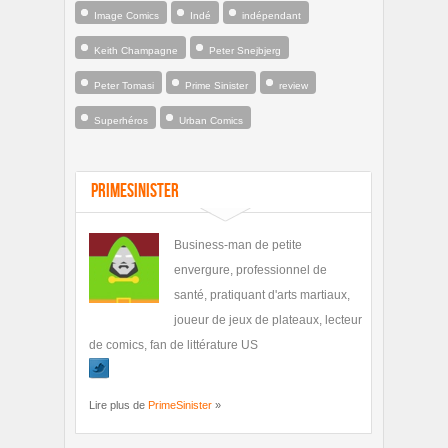
Image Comics
Indé
indépendant
Keith Champagne
Peter Snejbjerg
Peter Tomasi
Prime Sinister
review
Superhéros
Urban Comics
PrimeSinister
Business-man de petite
envergure, professionnel de
santé, pratiquant d'arts martiaux,
joueur de jeux de plateaux, lecteur
de comics, fan de littérature US
Lire plus de
PrimeSinister
»