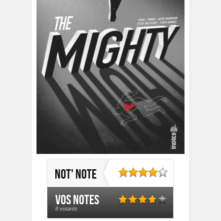
Not' note
Vos notes
8 votants