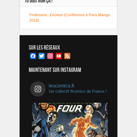
TU DOIS VOIR ÇA !
Profession : Encreur (Conférence à Paris Manga
2018)
SUR LES RÉSEAUX
Facebook
Twitter
Instagram
YouTube
Feed
Channel
MAINTENANT SUR INSTAGRAM
lescomics.fr
1er collectif #comics de France !