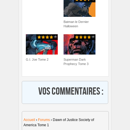
Batman le Dernier
Halloween
G.I. Joe Tome 2
Superman Dark
Prophecy Tome 3
Vos commentaires :
Accueil
›
Forums
›
Dawn of Justice Society of
America Tome 1