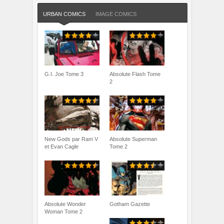
URBAN COMICS
IMAGE COMICS
G.I. Joe Tome 3
Absolute Flash Tome
2
New Gods par Ram V
Absolute Superman
et Evan Cagle
Tome 2
Absolute Wonder
Gotham Gazette
Woman Tome 2