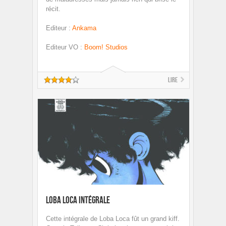
récit.
Editeur
:
Ankama
Editeur VO
:
Boom! Studios
Lire
Loba Loca Intégrale
Cette intégrale de Loba Loca fût un grand kiff.