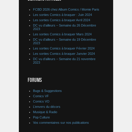
FCBD 2026 chez Album Comics / Momie Paris
Les sorties Comics à braquer : Juin 2024
Les sorties Comics à braquer Avril 2024
DC vu d’ailleurs – Semaine du 26 Décembre
2023
Les sorties Comics à braquer Mars 2024
DC vu d’ailleurs – Semaine du 19 Décembre
2023
Les sorties Comics à braquer Février 2024
Les sorties Comics à braquer Janvier 2024
DC vu d’ailleurs – Semaine du 21 novembre
2023
FORUMS
Bugs & Suggestions
Comics VF
Comics VO
L’envers du décors
Musique & Radio
Pop Culture
Vos commentaires sur nos publications