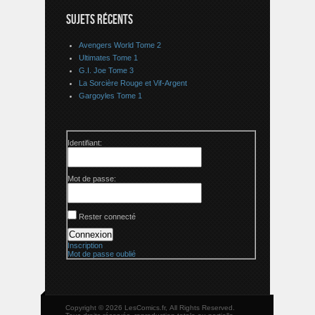
SUJETS RÉCENTS
Avengers World Tome 2
Ultimates Tome 1
G.I. Joe Tome 3
La Sorcière Rouge et Vif-Argent
Gargoyles Tome 1
Identifiant:
Mot de passe:
Rester connecté
Connexion
Inscription
Mot de passe oublié
Copyright © 2026 LesComics.fr, All Rights Reserved.