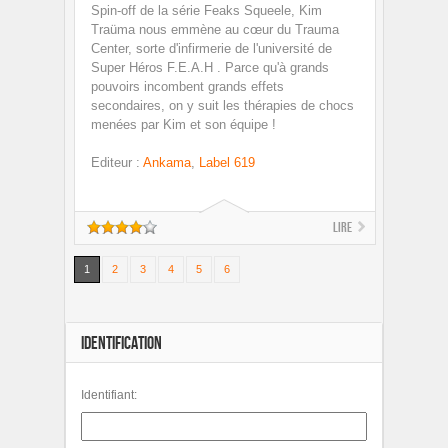
Spin-off de la série Feaks Squeele, Kim
Traüma nous emmène au cœur du Trauma
Center, sorte d'infirmerie de l'université de
Super Héros F.E.A.H . Parce qu'à grands
pouvoirs incombent grands effets
secondaires, on y suit les thérapies de chocs
menées par Kim et son équipe !
Editeur
:
Ankama
,
Label 619
Lire
1
2
3
4
5
6
IDENTIFICATION
Identifiant: