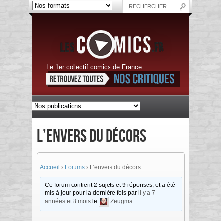
Le 1er collectif comics de France
L’envers du décors
Accueil
›
Forums
›
L’envers du décors
Ce forum contient 2 sujets et 9 réponses, et a été
mis à jour pour la dernière fois par
il y a 7
années et 8 mois
le
Zeugma
.