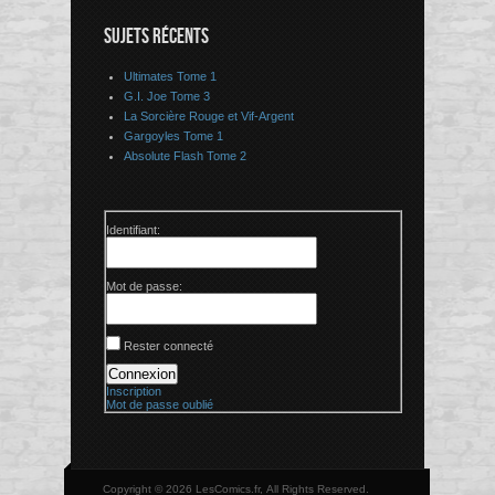
SUJETS RÉCENTS
Ultimates Tome 1
G.I. Joe Tome 3
La Sorcière Rouge et Vif-Argent
Gargoyles Tome 1
Absolute Flash Tome 2
Identifiant:
Mot de passe:
Rester connecté
Connexion
Inscription
Mot de passe oublié
Copyright © 2026 LesComics.fr, All Rights Reserved.