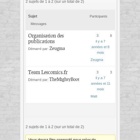
2 sujets de 1 à 2 (sur un total de 2)
Sujet
Participants
Messages
Organisation des
3
8
publications
il y a 7
années et 8
Zeugma
Démarré par:
mois
Zeugma
Team Lescomics.fr
3
3
il y a 7
TheMightyBoot
Démarré par:
années et 11
mois
Matt
2 sujets de 1 à 2 (sur un total de 2)