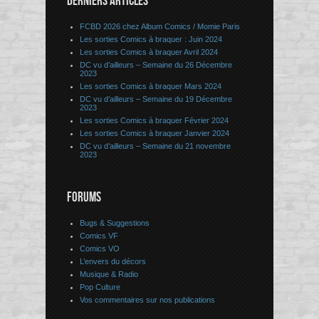
DERNIERS ARTICLES
FCBD 2026 chez Album Comics / Momie Paris
Les sorties Comics à braquer : Juin 2024
Les sorties Comics à braquer Avril 2024
DC vu d’ailleurs – Semaine du 26 Décembre
2023
Les sorties Comics à braquer Mars 2024
DC vu d’ailleurs – Semaine du 19 Décembre
2023
Les sorties Comics à braquer Février 2024
Les sorties Comics à braquer Janvier 2024
DC vu d’ailleurs – Semaine du 21 novembre
2023
FORUMS
Bugs & Suggestions
Comics VF
Comics VO
L’envers du décors
Musique & Radio
Pop Culture
Vos commentaires sur nos publications