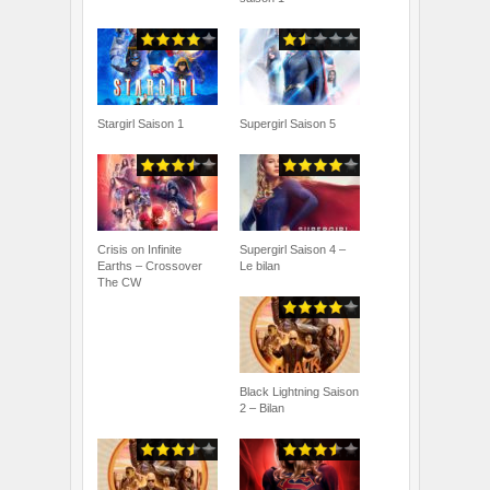
Stargirl Saison 1
Supergirl Saison 5
Crisis on Infinite
Supergirl Saison 4 –
Earths – Crossover
Le bilan
The CW
Black Lightning Saison
2 – Bilan