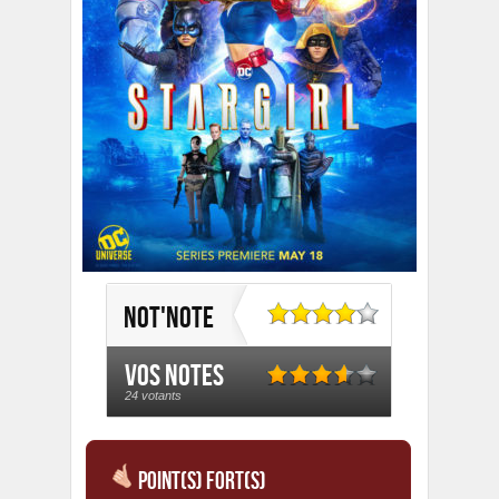
Not'Note
Vos notes
24 votants
Point(s) Fort(s)