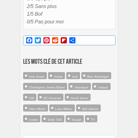
2/5 Sans plus
1/5 Bof
0/5 Pas pour moi
Facebook
Twitter
Pinterest
Reddit
Flipboard
Partager
Les mots clé de cet article
Amy Smart
Article
avis
Brec Bassinger
Christopher James Baker
chronique
critique
CW
DC Universe
Geoff Johns
Glen Winter
Luke Wilson
Neil Jakson
review
Série Télé
Stargirl
TV