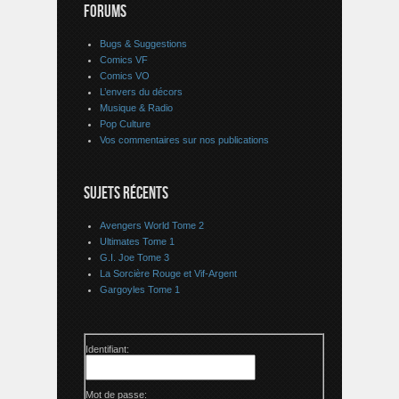
FORUMS
Bugs & Suggestions
Comics VF
Comics VO
L’envers du décors
Musique & Radio
Pop Culture
Vos commentaires sur nos publications
SUJETS RÉCENTS
Avengers World Tome 2
Ultimates Tome 1
G.I. Joe Tome 3
La Sorcière Rouge et Vif-Argent
Gargoyles Tome 1
Identifiant:
Mot de passe: