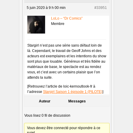
5 juin 2020 à 9 h 00 min
#33951
LoLo – “Dr Comics”
Membre
Stargirl n’est pas une série sans défaut loin de
là. Cependant, le travail de Geoff Johns et des
acteurs est exemplaires et les intentions du show
sont plus que louable. Généreux et très fidèle au
matériaux de base, le spectacle est au rendez
vous, et c’est avec un certains plaisir que l’on
attends la suite.
[Retrouvez l’article de loic-kernoutlook-fr à
l’adresse
Stargirl Saison 1 épisode 1 (PILOTE)
]
Auteur
Messages
Vous lisez 0 fil de discussion
Vous devez être connecté pour répondre à ce
sujet.