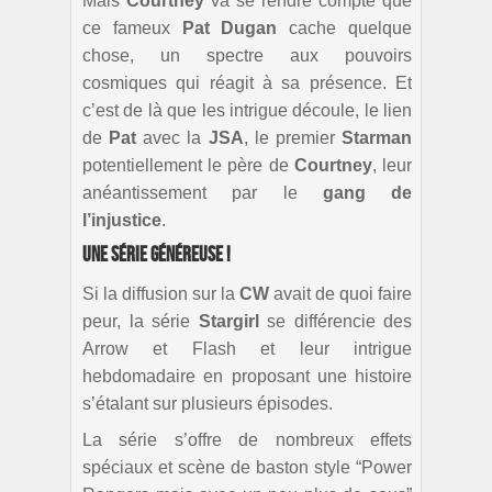
Mais
Courtney
va se rendre compte que
ce fameux
Pat
Dugan
cache quelque
chose, un spectre aux pouvoirs
cosmiques qui réagit à sa présence. Et
c’est de là que les intrigue découle, le lien
de
Pat
avec la
JSA
, le premier
Starman
potentiellement le père de
Courtney
, leur
anéantissement par le
gang de
l’injustice
.
Une série généreuse !
Si la diffusion sur la
CW
avait de quoi faire
peur, la série
Stargirl
se différencie des
Arrow et Flash et leur intrigue
hebdomadaire en proposant une histoire
s’étalant sur plusieurs épisodes.
La série s’offre de nombreux effets
spéciaux et scène de baston style “Power