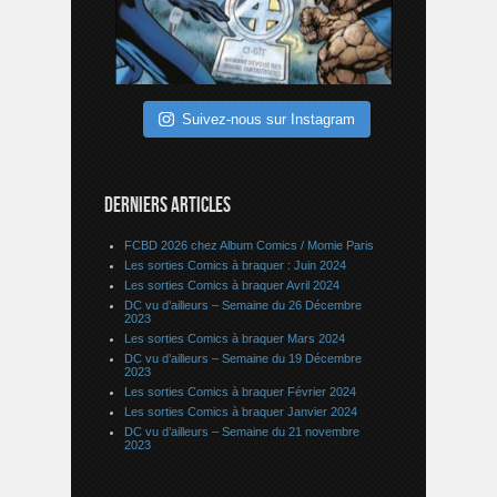
Suivez-nous sur Instagram
DERNIERS ARTICLES
FCBD 2026 chez Album Comics / Momie Paris
Les sorties Comics à braquer : Juin 2024
Les sorties Comics à braquer Avril 2024
DC vu d’ailleurs – Semaine du 26 Décembre
2023
Les sorties Comics à braquer Mars 2024
DC vu d’ailleurs – Semaine du 19 Décembre
2023
Les sorties Comics à braquer Février 2024
Les sorties Comics à braquer Janvier 2024
DC vu d’ailleurs – Semaine du 21 novembre
2023