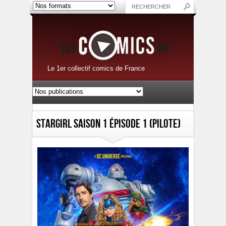
Le 1er collectif comics de France
Stargirl Saison 1 épisode 1 (PILOTE)