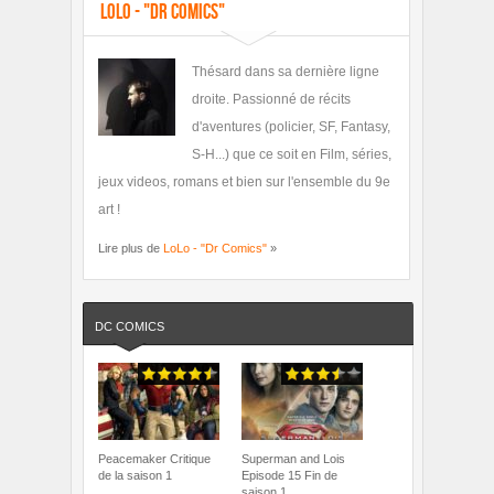
LoLo - "Dr Comics"
Thésard dans sa dernière ligne
droite. Passionné de récits
d'aventures (policier, SF, Fantasy,
S-H...) que ce soit en Film, séries,
jeux videos, romans et bien sur l'ensemble du 9e
art !
Lire plus de
LoLo - "Dr Comics"
»
DC COMICS
Peacemaker Critique
Superman and Lois
de la saison 1
Episode 15 Fin de
saison 1