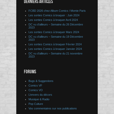
DERNIERS ARTICLES
FCBD 2026 chez Album Comics / Momie Paris
Les sorties Comics à braquer : Juin 2024
Les sorties Comics à braquer Avril 2024
DC vu d’ailleurs – Semaine du 26 Décembre
2023
Les sorties Comics à braquer Mars 2024
DC vu d’ailleurs – Semaine du 19 Décembre
2023
Les sorties Comics à braquer Février 2024
Les sorties Comics à braquer Janvier 2024
DC vu d’ailleurs – Semaine du 21 novembre
2023
FORUMS
Bugs & Suggestions
Comics VF
Comics VO
L’envers du décors
Musique & Radio
Pop Culture
Vos commentaires sur nos publications