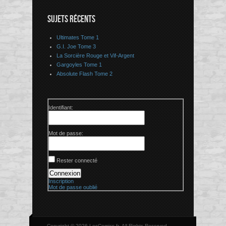
SUJETS RÉCENTS
Ultimates Tome 1
G.I. Joe Tome 3
La Sorcière Rouge et Vif-Argent
Gargoyles Tome 1
Absolute Flash Tome 2
Identifiant:
Mot de passe:
Rester connecté
Connexion
Inscription
Mot de passe oublié
Copyright © 2026 LesComics.fr, All Rights Reserved.