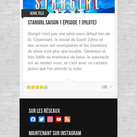
Serie Tele
Stargirl Saison 1 épisode 1 (PILOTE)
Stargirl n'est pas une série sans défaut loin de
là. Cependant, le travail de Geoff Johns et
des acteurs est exemplaires et les intentions
du show sont plus que louable. Généreux et
très fidèle au matériaux de base, le spectacle
est au rendez vous, et c'est avec un certains
plaisir que l'on attends la suite.
Lire
SUR LES RÉSEAUX
Facebook
Twitter
Instagram
YouTube
Feed
Channel
MAINTENANT SUR INSTAGRAM