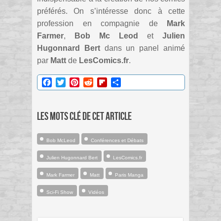
préférés. On s’intéresse donc à cette
profession en compagnie de
Mark
Farmer
,
Bob Mc Leod
et
Julien
Hugonnard Bert
dans un panel animé
par
Matt
de
LesComics.fr
.
Facebook
Twitter
Pinterest
Reddit
Flipboard
Partager
Les mots clé de cet article
Bob McLeod
Conférences et Débats
Julien Hugonnard Bert
LesComics.fr
Mark Farmer
Matt
Paris Manga
Sci-Fi Show
Vidéos