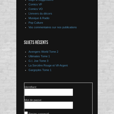
Comics VF
Comics VO
L’envers du décors
Musique & Radio
Pop Culture
Vos commentaires sur nos publications
SUJETS RÉCENTS
Avengers World Tome 2
Ultimates Tome 1
G.I. Joe Tome 3
La Sorcière Rouge et Vif-Argent
Gargoyles Tome 1
Identifiant:
Mot de passe:
Rester connecté