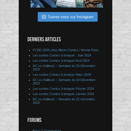
Suivez-nous sur Instagram
DERNIERS ARTICLES
FCBD 2026 chez Album Comics / Momie Paris
Les sorties Comics à braquer : Juin 2024
Les sorties Comics à braquer Avril 2024
DC vu d’ailleurs – Semaine du 26 Décembre
2023
Les sorties Comics à braquer Mars 2024
DC vu d’ailleurs – Semaine du 19 Décembre
2023
Les sorties Comics à braquer Février 2024
Les sorties Comics à braquer Janvier 2024
DC vu d’ailleurs – Semaine du 21 novembre
2023
FORUMS
Bugs & Suggestions