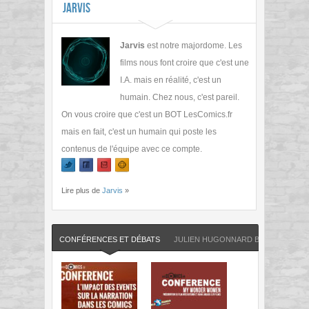
Jarvis
Jarvis
est notre majordome. Les
films nous font croire que c'est une
I.A. mais en réalité, c'est un
humain. Chez nous, c'est pareil.
On vous croire que c'est un BOT LesComics.fr
mais en fait, c'est un humain qui poste les
contenus de l'équipe avec ce compte.
Lire plus de
Jarvis
»
CONFÉRENCES ET DÉBATS
JULIEN HUGONNARD BERT
LESC