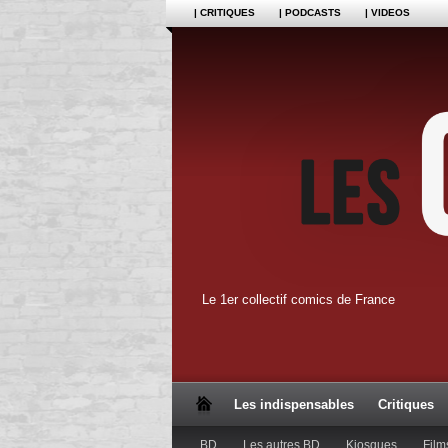
| CRITIQUES
| PODCASTS
| VIDEOS
Le 1er collectif comics de France
Les indispensables
Critiques
BD
Les autres BD
Kiosques
Film