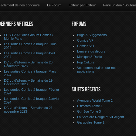
èglement de nos concours
Le Forum
Editeur par Editeur
Faire un don / Souten
DERNIERS ARTICLES
FORUMS
FCBD 2026 chez Album Comics /
Bugs & Suggestions
Momie Paris
Comics VF
Les sorties Comics à braquer : Juin
Comics VO
2024
L’envers du décors
Les sorties Comics à braquer Avril
2024
Musique & Radio
DC vu d’ailleurs – Semaine du 26
Pop Culture
Décembre 2023
Vos commentaires sur nos
Les sorties Comics à braquer Mars
publications
2024
DC vu d’ailleurs – Semaine du 19
Décembre 2023
SUJETS RÉCENTS
Les sorties Comics à braquer Février
2024
Les sorties Comics à braquer Janvier
Avengers World Tome 2
2024
Ultimates Tome 1
DC vu d’ailleurs – Semaine du 21
novembre 2023
G.I. Joe Tome 3
La Sorcière Rouge et Vif-Argent
Gargoyles Tome 1