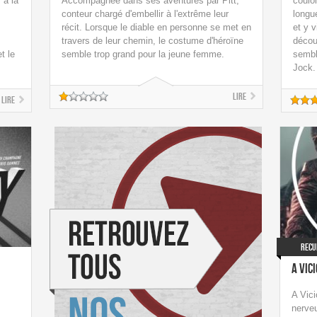
 à la
Accompagnée dans ses aventures par Pitt,
couloi
conteur chargé d'embellir à l'extrême leur
longue
récit. Lorsque le diable en personne se met en
et y v
travers de leur chemin, le costume d'héroïne
décou
t le
semble trop grand pour la jeune femme.
sembl
Jock.
Lire
Lire
Recu
A Vic
A Vici
nerve