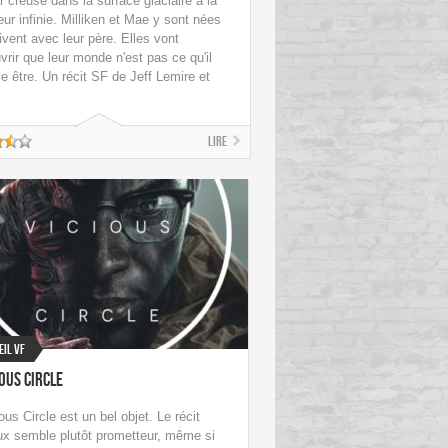
r creusé dans la surface glaciaire à la
ur infinie. Milliken et Mae y sont nées
ivent avec leur père. Elles vont
vrir que leur monde n'est pas ce qu'il
e être. Un récit SF de Jeff Lemire et
Lire
eil VF
ious Circle
ous Circle est un bel objet. Le récit
ux semble plutôt prometteur, même si