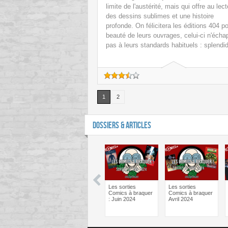
limite de l'austérité, mais qui offre au lect
des dessins sublimes et une histoire
profonde. On félicitera les éditions 404 po
beauté de leurs ouvrages, celui-ci n'écha
pas à leurs standards habituels : splendi
1
2
DOSSIERS & ARTICLES
man One Bad
Batman One Bad
Les sorties
Les sorties
Bane – Le
Day Catwoman –
Comics à braquer
Comics à braquer
ief psy des
Le débrief psy des
: Juin 2024
Avril 2024
cs !
comics !