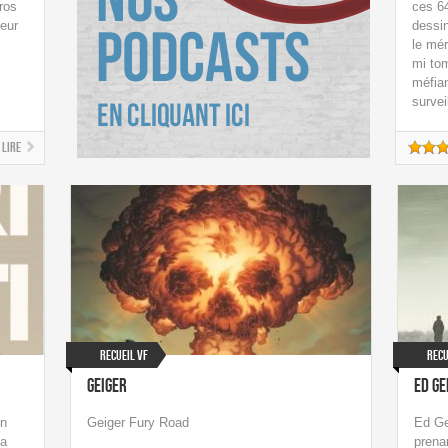
ros
ces 64
eur
dessin
le mér
mi tom
méfian
surveil
Lire
Recueil VF
Recu
Geiger
Ed Ge
un
Geiger Fury Road
Ed Gei
la
prenan