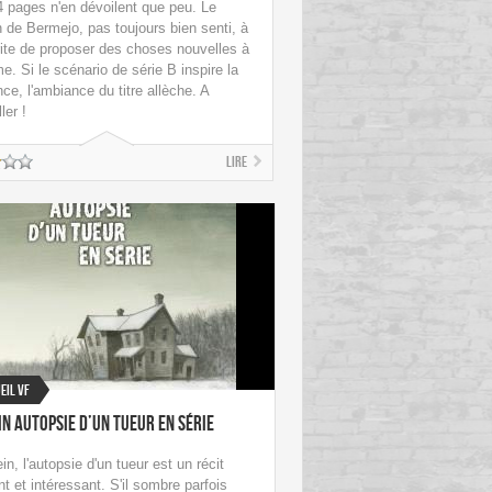
 pages n'en dévoilent que peu. Le
 de Bermejo, pas toujours bien senti, à
ite de proposer des choses nouvelles à
e. Si le scénario de série B inspire la
ce, l'ambiance du titre allèche. A
ler !
Lire
eil VF
in autopsie d’un tueur en série
n, l'autopsie d'un tueur est un récit
t et intéressant. S'il sombre parfois