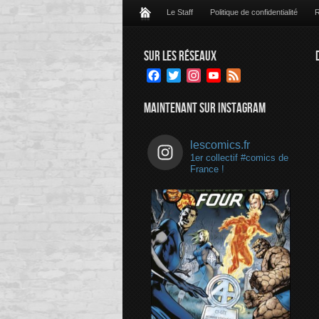
Le Staff
Politique de confidentialité
R
SUR LES RÉSEAUX
Facebook
Twitter
Instagram
YouTube
Feed
Channel
MAINTENANT SUR INSTAGRAM
lescomics.fr
1er collectif #comics de
France !