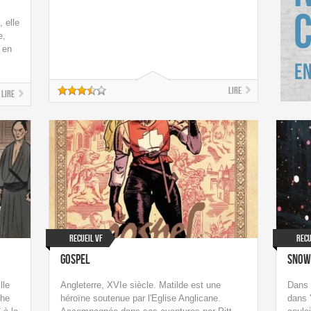
 elle
e,
 en
Lire
Lire
Recueil VF
Recu
Gospel
Snow
lle
Angleterre, XVIe siècle. Matilde est une
Dans 
che
héroïne soutenue par l'Eglise Anglicane.
dans 