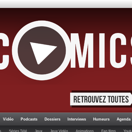
Vidéo
Podcasts
Dossiers
Interviews
Humeurs
Agenda
s
Séries Télé
Jeux
Jeux Vidéo
Animations
Fan films
Yout