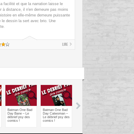
a facilité et que la narration laisse le
ur à distance, il n'en demeure pas moins
'histoire en elle-même demeure puissante
 le dessin la sert avec brio. Une
te.
Lire
Batman One Bad
Batman One Bad
Les sorties
Les sorties
Day Bane – Le
Day Catwoman –
Comics à braquer
Comics à bra
débrief psy des
Le débrief psy des
: Juin 2024
Avril 2024
comics !
comics !