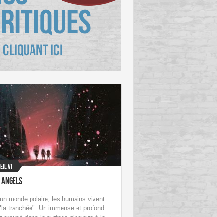
eil VF
 Angels
un monde polaire, les humains vivent
"la tranchée". Un immense et profond