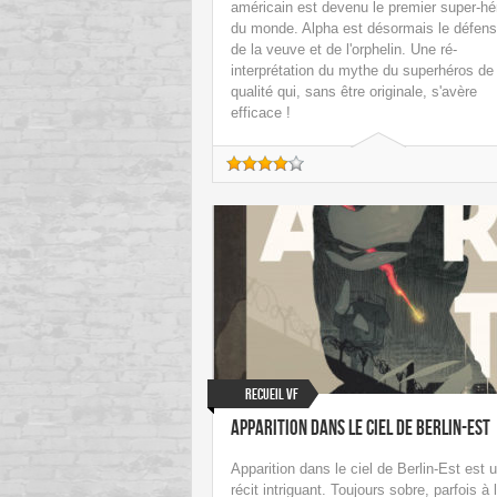
américain est devenu le premier super-hé
du monde. Alpha est désormais le défens
de la veuve et de l'orphelin. Une ré-
interprétation du mythe du superhéros de
qualité qui, sans être originale, s'avère
efficace !
Recueil VF
Apparition dans le ciel de Berlin-Est
Apparition dans le ciel de Berlin-Est est 
récit intriguant. Toujours sobre, parfois à 