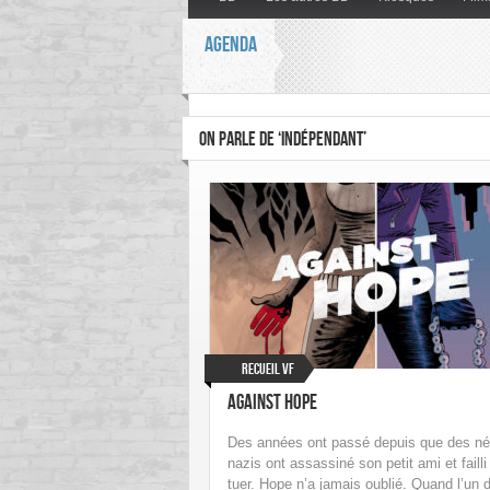
AGENDA
ON PARLE DE ‘INDÉPENDANT’
Recueil VF
Against Hope
Des années ont passé depuis que des né
nazis ont assassiné son petit ami et failli
tuer. Hope n’a jamais oublié. Quand l’un 