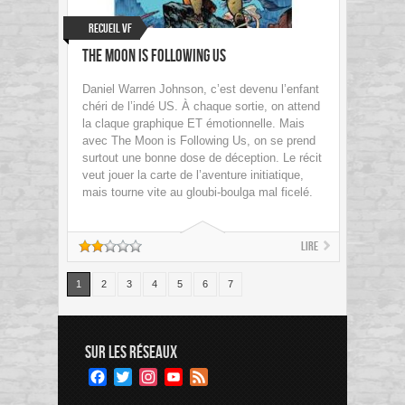
Recueil VF
The Moon is Following Us
Daniel Warren Johnson, c’est devenu l’enfant
chéri de l’indé US. À chaque sortie, on attend
la claque graphique ET émotionnelle. Mais
avec The Moon is Following Us, on se prend
surtout une bonne dose de déception. Le récit
veut jouer la carte de l’aventure initiatique,
mais tourne vite au gloubi-boulga mal ficelé.
Lire
1
2
3
4
5
6
7
SUR LES RÉSEAUX
Facebook
Twitter
Instagram
YouTube
Feed
Channel