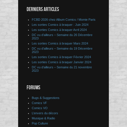
DERNIERS ARTICLES
FCBD 2026 chez Album Comics / Momie Paris
Les sorties Comics à braquer : Juin 2024
Les sorties Comics à braquer Avril 2024
DC vu d’ailleurs – Semaine du 26 Décembre
2023
Les sorties Comics à braquer Mars 2024
DC vu d’ailleurs – Semaine du 19 Décembre
2023
Les sorties Comics à braquer Février 2024
Les sorties Comics à braquer Janvier 2024
DC vu d’ailleurs – Semaine du 21 novembre
2023
FORUMS
Bugs & Suggestions
Comics VF
Comics VO
L’envers du décors
Musique & Radio
Pop Culture