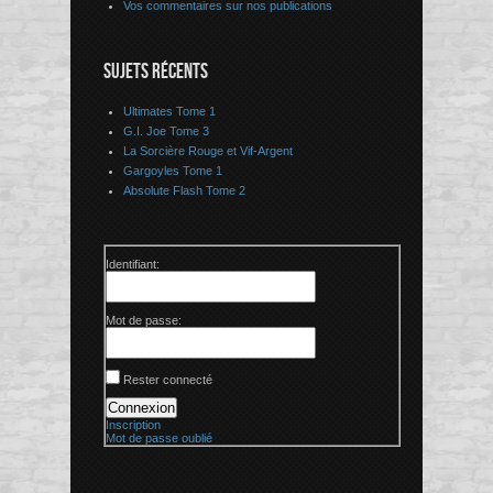
Vos commentaires sur nos publications
SUJETS RÉCENTS
Ultimates Tome 1
G.I. Joe Tome 3
La Sorcière Rouge et Vif-Argent
Gargoyles Tome 1
Absolute Flash Tome 2
Identifiant:
Mot de passe:
Rester connecté
Connexion
Inscription
Mot de passe oublié