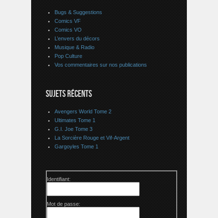
Bugs & Suggestions
Comics VF
Comics VO
L’envers du décors
Musique & Radio
Pop Culture
Vos commentaires sur nos publications
SUJETS RÉCENTS
Avengers World Tome 2
Ultimates Tome 1
G.I. Joe Tome 3
La Sorcière Rouge et Vif-Argent
Gargoyles Tome 1
Identifiant:
Mot de passe: