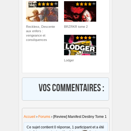
Reckless, Descente
BRZRKR tome 2
aux enfers :
vengeance et
conséquences
Lodger
Vos commentaires :
Accueil
›
Forums
›
[Review] Manifest Destiny Tome 1
Ce sujet contient 0 réponse, 1 participant et a été