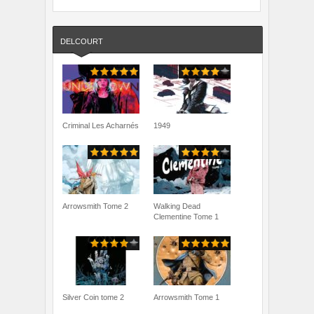
DELCOURT
Criminal Les Acharnés
1949
Arrowsmith Tome 2
Walking Dead
Clementine Tome 1
Silver Coin tome 2
Arrowsmith Tome 1