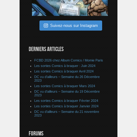
Suivez-nous sur Instagram
DERNIERS ARTICLES
FCBD 2026 chez Album Comics / Momie Paris
Les sorties Comics à braquer : Juin 2024
Les sorties Comics à braquer Avril 2024
DC vu d’ailleurs – Semaine du 26 Décembre
2023
Les sorties Comics à braquer Mars 2024
DC vu d’ailleurs – Semaine du 19 Décembre
2023
Les sorties Comics à braquer Février 2024
Les sorties Comics à braquer Janvier 2024
DC vu d’ailleurs – Semaine du 21 novembre
2023
FORUMS