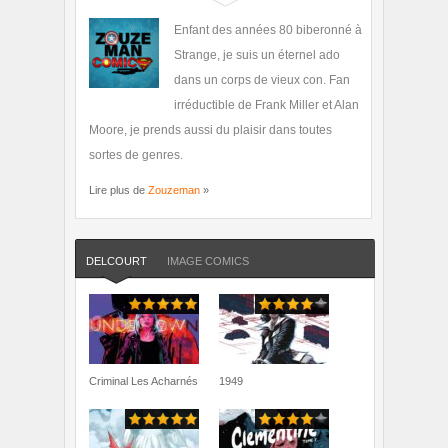
Enfant des années 80 biberonné à
Strange, je suis un éternel ado
dans un corps de vieux con. Fan
irréductible de Frank Miller et Alan
Moore, je prends aussi du plaisir dans toutes
sortes de genres.
Lire plus de
Zouzeman
»
DELCOURT
IMAGE COMICS
Criminal Les Acharnés
1949