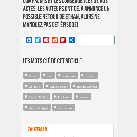
compromis et les conséquences de nos
actes. Les auteurs ont déjà annoncé un
possible retour de Ethan, alors ne
manquez pas cet épisode!
Facebook
Twitter
Pinterest
Reddit
Flipboard
Partager
Les mots clé de cet article
Article
avis
chronique
Comics
Delcourt
Ed Brubaker
Image Comics
Jacob Phillips
Reckless
review
Sean Philipps
Zouzeman
Zouzeman