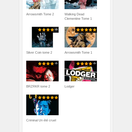
Arrowsmith Tome 2
Walking Dead
Clementine Tome 1
Silver Coin tome 2
Arrowsmith Tome 1
BRZRKR tome 2
Lodger
Criminal Un été cruel