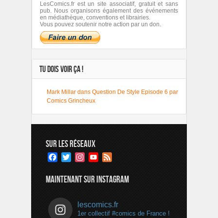
LesComics.fr est un site associatif, gratuit et sans
pub. Nous organisons également des événements
en médiathèque, conventions et librairies.
Vous pouvez soutenir notre action par un don.
TU DOIS VOIR ÇA !
Mark Millar dans Question De Style Episode 6 par
Comics Grincheux
SUR LES RÉSEAUX
Facebook
Twitter
Instagram
YouTube
Feed
Channel
MAINTENANT SUR INSTAGRAM
lescomics.fr
1er collectif #comics de France !