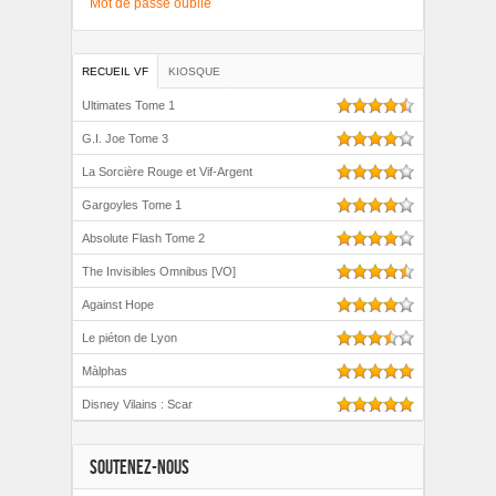
Mot de passe oublié
RECUEIL VF
KIOSQUE
Ultimates Tome 1
G.I. Joe Tome 3
La Sorcière Rouge et Vif-Argent
Gargoyles Tome 1
Absolute Flash Tome 2
The Invisibles Omnibus [VO]
Against Hope
Le piéton de Lyon
Màlphas
Disney Vilains : Scar
SOUTENEZ-NOUS