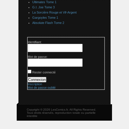
Ultimates Tome 1
G.I. Joe Tome 3
La Sorcière Rouge et Vif-Argent
Gargoyles Tome 1
Absolute Flash Tome 2
Identifiant:
Mot de passe:
Rester connecté
Connexion
Inscription
Mot de passe oublié
Copyright © 2026 LesComics.fr, All Rights Reserved.
Tous droits réservés, reproduction totale ou partielle
interdite