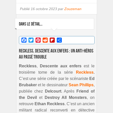
Publié
16 octobre 2023 par
Zouzeman
DANS LE DÉTAIL...
Facebook
Twitter
Pinterest
Reddit
Flipboard
Partager
Reckless, Descente aux enfers : Un anti-héros
au passé trouble
Reckless
,
Descente aux enfers
est le
troisième tome de la série
Reckless
.
C’est une série créée par le scénariste
Ed
Brubaker
et le dessinateur
Sean Phillips
,
publiée chez
Delcourt
. Après
Friend of
the Devil
et
Destroy All Monsters
, on
retrouve
Ethan Reckless
. C’est un ancien
militant radical reconverti en détective