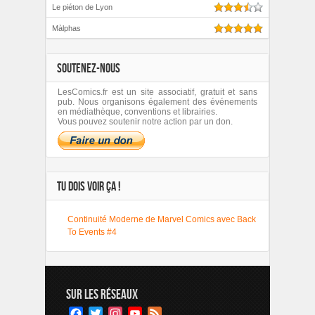
Le piéton de Lyon
Màlphas
SOUTENEZ-NOUS
LesComics.fr est un site associatif, gratuit et sans
pub. Nous organisons également des événements
en médiathèque, conventions et librairies.
Vous pouvez soutenir notre action par un don.
TU DOIS VOIR ÇA !
Continuité Moderne de Marvel Comics avec Back
To Events #4
SUR LES RÉSEAUX
Facebook
Twitter
Instagram
YouTube
Feed