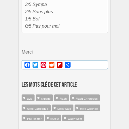
3/5 Sympa
2/5 Sans plus
1/5 Bof
0/5 Pas pour moi
Merci
Facebook
Twitter
Pinterest
Reddit
Flipboard
Partager
Les mots clé de cet article
avis
critique
Flash
Flash Chronicles
Greg LaRocque
Mark Waid
mike wieringo
Phil Hester
review
Wally West