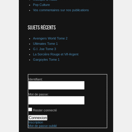
Pop Culture
Vos commentaires sur nos publications
SUJETS RÉCENTS
Avengers World Tome 2
Ultimates Tome 1
G.I. Joe Tome 3
La Sorcière Rouge et Vif-Argent
Gargoyles Tome 1
Identifiant:
Mot de passe:
Rester connecté
Connexion
Inscription
Mot de passe oublié