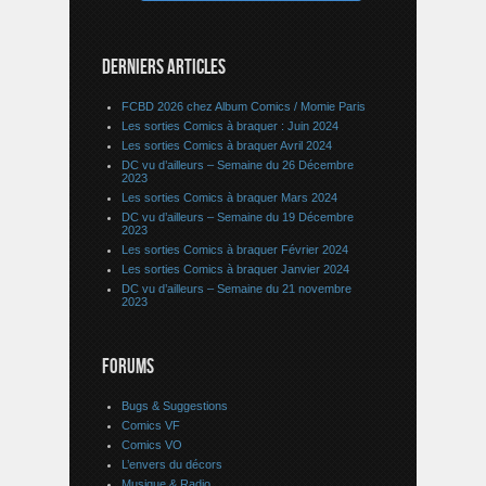
DERNIERS ARTICLES
FCBD 2026 chez Album Comics / Momie Paris
Les sorties Comics à braquer : Juin 2024
Les sorties Comics à braquer Avril 2024
DC vu d’ailleurs – Semaine du 26 Décembre
2023
Les sorties Comics à braquer Mars 2024
DC vu d’ailleurs – Semaine du 19 Décembre
2023
Les sorties Comics à braquer Février 2024
Les sorties Comics à braquer Janvier 2024
DC vu d’ailleurs – Semaine du 21 novembre
2023
FORUMS
Bugs & Suggestions
Comics VF
Comics VO
L’envers du décors
Musique & Radio