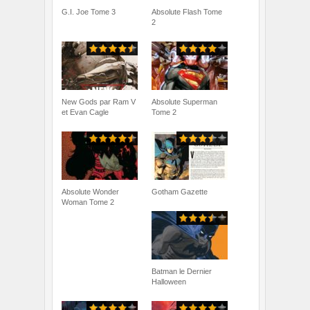
G.I. Joe Tome 3
Absolute Flash Tome
2
New Gods par Ram V
Absolute Superman
et Evan Cagle
Tome 2
Absolute Wonder
Gotham Gazette
Woman Tome 2
Batman le Dernier
Halloween