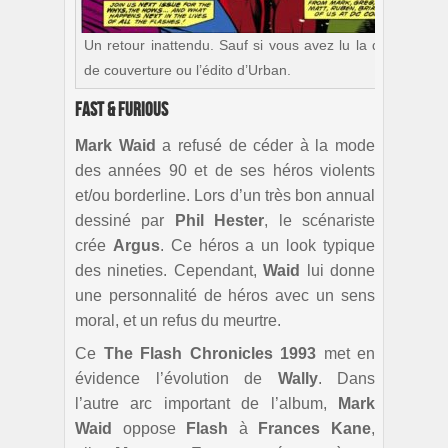
Un retour inattendu. Sauf si vous avez lu la quatrième
de couverture ou l’édito d’Urban.
Fast & Furious
Mark Waid
a refusé de céder à la mode
des années 90 et de ses héros violents
et/ou borderline. Lors d’un très bon annual
dessiné par
Phil Hester
, le scénariste
crée
Argus
. Ce héros a un look typique
des nineties. Cependant,
Waid
lui donne
une personnalité de héros avec un sens
moral, et un refus du meurtre.
Ce
The
Flash Chronicles 1993
met en
évidence l’évolution de
Wally
. Dans
l’autre arc important de l’album,
Mark
Waid
oppose
Flash
à
Frances Kane
,