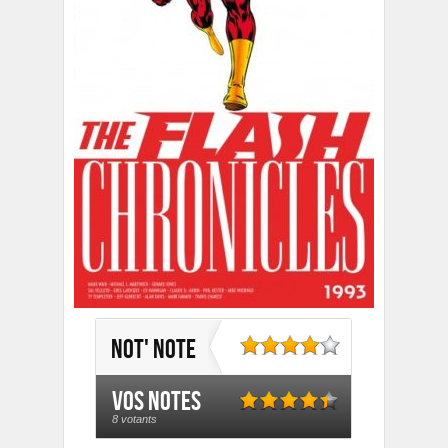
Not' note
Vos notes
8 votants