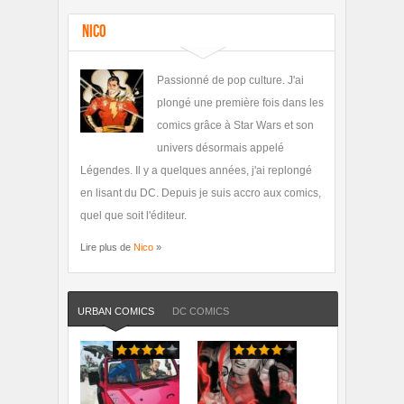
Nico
Passionné de pop culture. J'ai
plongé une première fois dans les
comics grâce à Star Wars et son
univers désormais appelé
Légendes. Il y a quelques années, j'ai replongé
en lisant du DC. Depuis je suis accro aux comics,
quel que soit l'éditeur.
Lire plus de
Nico
»
URBAN COMICS
DC COMICS