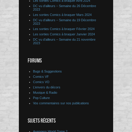
Les sorties Comics à braquer Avril 2024
DC vu d’ailleurs – Semaine du 26 Décembre
2023
Les sorties Comics à braquer Mars 2024
DC vu d’ailleurs – Semaine du 19 Décembre
2023
Les sorties Comics à braquer Février 2024
Les sorties Comics à braquer Janvier 2024
DC vu d’ailleurs – Semaine du 21 novembre
2023
FORUMS
Bugs & Suggestions
Comics VF
Comics VO
L’envers du décors
Musique & Radio
Pop Culture
Vos commentaires sur nos publications
SUJETS RÉCENTS
Avengers World Tome 2