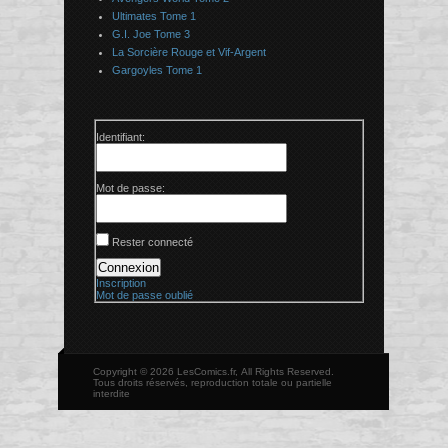
Ultimates Tome 1
G.I. Joe Tome 3
La Sorcière Rouge et Vif-Argent
Gargoyles Tome 1
Identifiant:
Mot de passe:
Rester connecté
Connexion
Inscription
Mot de passe oublié
Copyright © 2026 LesComics.fr, All Rights Reserved.
Tous droits réservés, reproduction totale ou partielle
interdite