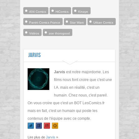
404 Comics
HiComics
Kinaye
Panini Comics France
Star Wars
Urban Comics
Vidéos
zoe thorogood
Jarvis
Jarvis
est notre majordome. Les
films nous font croire que c'est une
I.A. mais en réalité, c'est un
humain. Chez nous, c'est pareil.
On vous croire que c'est un BOT LesComics.fr
mais en fait, c'est un humain qui poste les
contenus de l'équipe avec ce compte.
Lire plus de
Jarvis
»