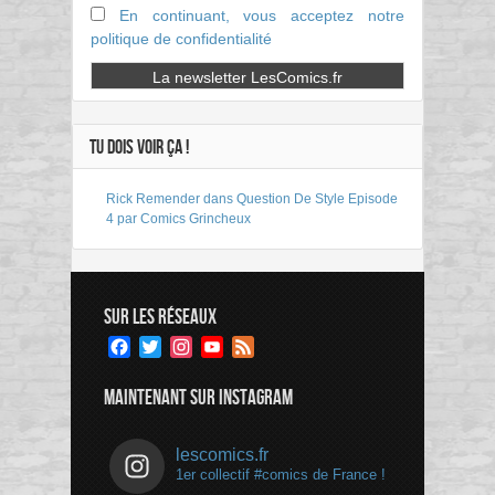
En continuant, vous acceptez notre
politique de confidentialité
TU DOIS VOIR ÇA !
Rick Remender dans Question De Style Episode
4 par Comics Grincheux
SUR LES RÉSEAUX
Facebook
Twitter
Instagram
YouTube
Feed
Channel
MAINTENANT SUR INSTAGRAM
lescomics.fr
1er collectif #comics de France !