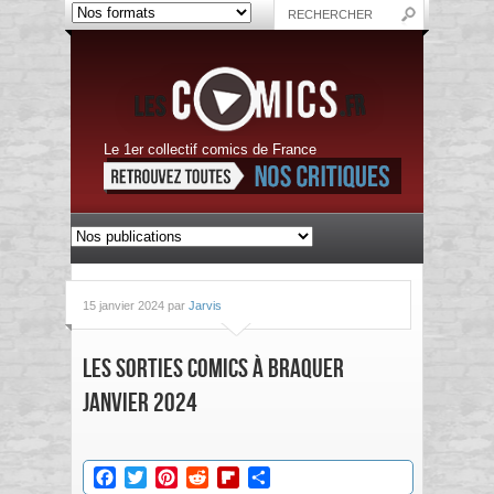
Le 1er collectif comics de France
15 janvier 2024 par
Jarvis
Les sorties Comics à braquer
Janvier 2024
Facebook
Twitter
Pinterest
Reddit
Flipboard
Partager