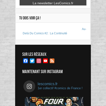
TU DOIS VOIR ÇA !
Au-
Delà Du Comics #2 : La Continuité
SUR LES RÉSEAUX
Facebook
Twitter
Instagram
YouTube
Feed
Channel
MAINTENANT SUR INSTAGRAM
lescomics.fr
1er collectif #comics de France !