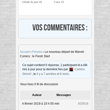
L’étoile du jour #1
Case 23
Vos commentaires :
Accueil
›
Forums
›
Le nouveau départ de Marvel
Comics : le Fresh Start
Ce sujet contient 0 réponse, 1 participant et a été
mis à jour pour la dernière fois par
Comics
Grinch’
, le
il y a 7 années et 6 mois
.
Vous lisez 0 fil de discussion
Auteur
Messages
4 février 2019 à 10 h 05 min
#25616