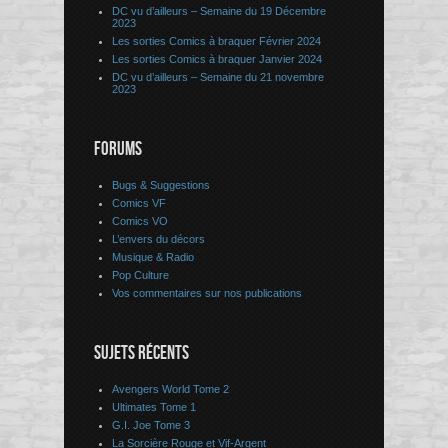
DC vu d’ailleurs – Semaine du 19 Décembre
2023
Les sorties Comics à braquer Février 2024
Les sorties Comics à braquer Janvier 2024
DC vu d’ailleurs – Semaine du 21 novembre
2023
FORUMS
Bugs & Suggestions
Comics VF
Comics VO
L’envers du décors
Musique & Radio
Pop Culture
Vos commentaires sur nos publications
SUJETS RÉCENTS
Avengers World Tome 2
Ultimates Tome 1
G.I. Joe Tome 3
La Sorcière Rouge et Vif-Argent