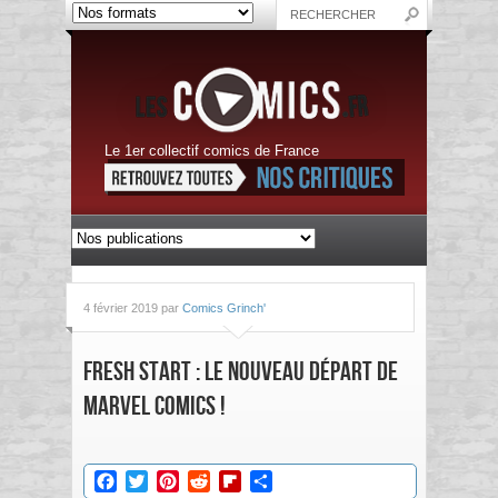
Le 1er collectif comics de France
4 février 2019 par
Comics Grinch'
Fresh Start : Le nouveau départ de
Marvel Comics !
Facebook
Twitter
Pinterest
Reddit
Flipboard
Partager