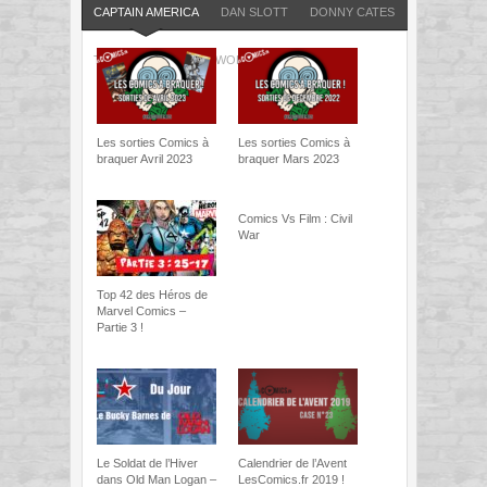
CAPTAIN AMERICA
DAN SLOTT
DONNY CATES
FRESH STA
THOR
VENOM
WOLVERINE
X-MEN
Les sorties Comics à
Les sorties Comics à
braquer Avril 2023
braquer Mars 2023
Comics Vs Film : Civil
War
Top 42 des Héros de
Marvel Comics –
Partie 3 !
Le Soldat de l’Hiver
Calendrier de l’Avent
dans Old Man Logan –
LesComics.fr 2019 !