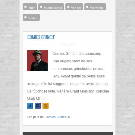
Thor
Valerio Schiti
Venom
Wolverine
X-Men
Comics Grinch'
Comics Grinch râle beaucoup.
Son origine vient de ses
nombreuses grincheries envers
BvS. Ayant gonflé sa petite amie
avec ça, elle lui suggéra d'en parler avec d'autres.
Ce fût chose faite. Vénère Grant Morrison, conchie
Mark Millar.
Lire plus de
Comics Grinch'
»