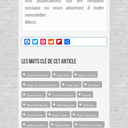
nos publications sur les réseaux
sociaux ou vous abonnez à notre
newsletter.
Merci.
Facebook
Twitter
Pinterest
Reddit
Flipboard
Partager
Les mots clé de cet article
Captain America
Dan Slott
Donny Cates
edge of spider-geddon
fresh start
Iron Man
Jason Aaron
Leinil Francis yu
Marvel
Mike Del Mundo
Nick Spencer
Odinson
Peter Parker
Ryan Ottley
Ryan Stegman
spider-geddon
Spider-Man
Ta-Nehesi Coates