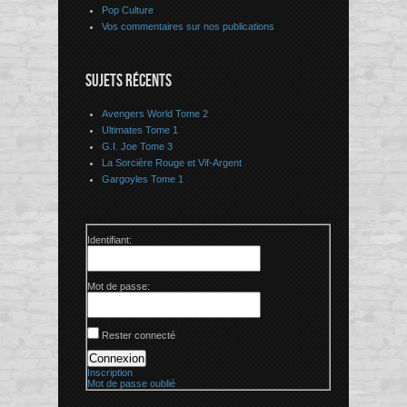
Pop Culture
Vos commentaires sur nos publications
SUJETS RÉCENTS
Avengers World Tome 2
Ultimates Tome 1
G.I. Joe Tome 3
La Sorcière Rouge et Vif-Argent
Gargoyles Tome 1
Identifiant:
Mot de passe:
Rester connecté
Connexion
Inscription
Mot de passe oublié