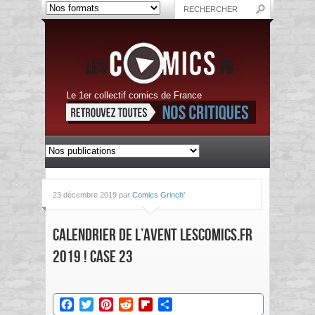
Le 1er collectif comics de France
23 décembre 2019 par
Comics Grinch'
Calendrier de l’Avent LesComics.fr
2019 ! Case 23
Facebook
Twitter
Pinterest
Reddit
Flipboard
Partager