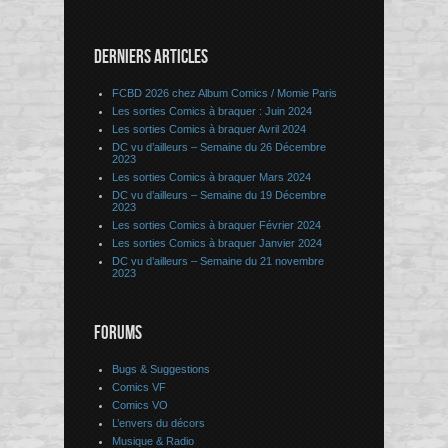
DERNIERS ARTICLES
FCBD 2026 chez Album Comics / Momie Paris
Les sorties Comics à braquer : Juin 2024
Les sorties Comics à braquer Avril 2024
DC vu d’ailleurs – Semaine du 26 Décembre
2023
Les sorties Comics à braquer Mars 2024
DC vu d’ailleurs – Semaine du 19 Décembre
2023
Les sorties Comics à braquer Février 2024
Les sorties Comics à braquer Janvier 2024
DC vu d’ailleurs – Semaine du 21 novembre
2023
FORUMS
Bugs & Suggestions
Comics VF
Comics VO
L’envers du décors
Musique & Radio