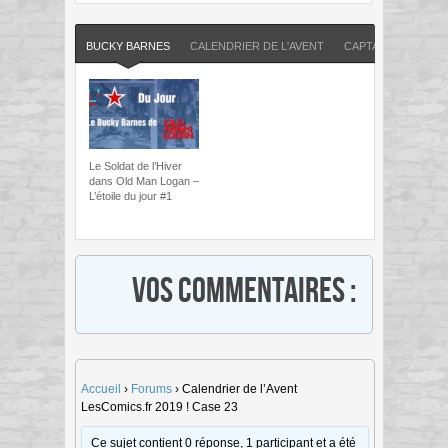
BUCKY BARNES
CALENDRIER DE L'AVENT
CAPTAIN AMERICA
Le Soldat de l’Hiver
dans Old Man Logan –
L’étoile du jour #1
Vos commentaires :
Accueil
›
Forums
›
Calendrier de l’Avent
LesComics.fr 2019 ! Case 23
Ce sujet contient 0 réponse, 1 participant et a été