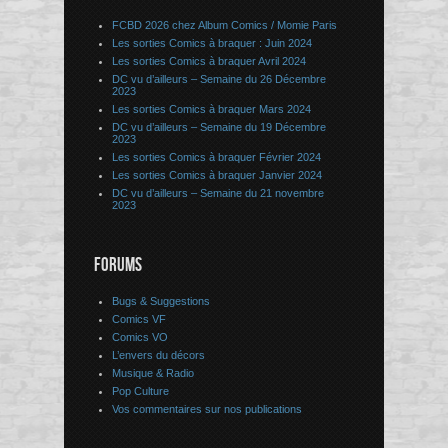
FCBD 2026 chez Album Comics / Momie Paris
Les sorties Comics à braquer : Juin 2024
Les sorties Comics à braquer Avril 2024
DC vu d’ailleurs – Semaine du 26 Décembre
2023
Les sorties Comics à braquer Mars 2024
DC vu d’ailleurs – Semaine du 19 Décembre
2023
Les sorties Comics à braquer Février 2024
Les sorties Comics à braquer Janvier 2024
DC vu d’ailleurs – Semaine du 21 novembre
2023
FORUMS
Bugs & Suggestions
Comics VF
Comics VO
L’envers du décors
Musique & Radio
Pop Culture
Vos commentaires sur nos publications