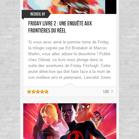
Recueil VF
Friday Livre 2 : une enquête aux
frontières du réel
Si vous avez aimé le premier tome de Friday,
la trilogie signée par Ed Brubaker et Marcos
Martin, vous allez adorer le deuxième ! Publié
chez Glénat, ce livre nous plonge dans la
suite des aventures de Friday Fitzhugh. Cette
jeune détective qui doit faire face à la mort de
son meilleur ami et partenaire, Lancelot Jones
Lire