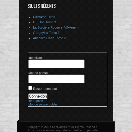
SUJETS RÉCENTS
Ultimates Tome 1
G.I. Joe Tome 3
La Sorcière Rouge et Vif-Argent
Gargoyles Tome 1
Absolute Flash Tome 2
Identifiant:
Mot de passe:
Rester connecté
Connexion
Inscription
Mot de passe oublié
Copyright © 2026 LesComics.fr, All Rights Reserved.
Tous droits réservés, reproduction totale ou partielle