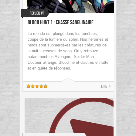
Recueil VF
Blood Hunt 1 : Chasse sanguinaire
Le monde est plongé dans les ténèbres,
coupé de la lumière du soleil. Nos héroïnes et
héros sont submergé•es par les créatures de
la nuit suceuses de sang. On y retrouve
notamment les Avengers, Spider-Man,
Docteur Strange, Bloodline et d'autres en lutte
et en quête de réponses.
Lire