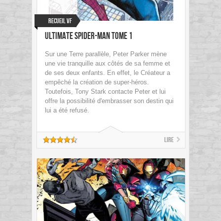
Recueil VF
Ultimate Spider-Man tome 1
Sur une Terre parallèle, Peter Parker mène
une vie tranquille aux côtés de sa femme et
de ses deux enfants. En effet, le Créateur a
empêché la création de super-héros.
Toutefois, Tony Stark contacte Peter et lui
offre la possibilité d'embrasser son destin qui
lui a été refusé.
Lire