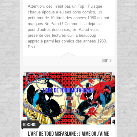
Attention, ceci n’est pas un Top ! Puisque
chaque époque a eu ses bons comics, un
petit tour de 10 titres des années 1980 qui ont
marqués Sn Parod ! Comme il l’a déjà fait
pour d’autres décennies, Sn Parod vous
présente des lectures qu’il a beaucoup
apprécié parmi les comics des années 1980.
Pou
Lire
Dossiers
L’art de Todd McFarlane : j’aime ou j’aime