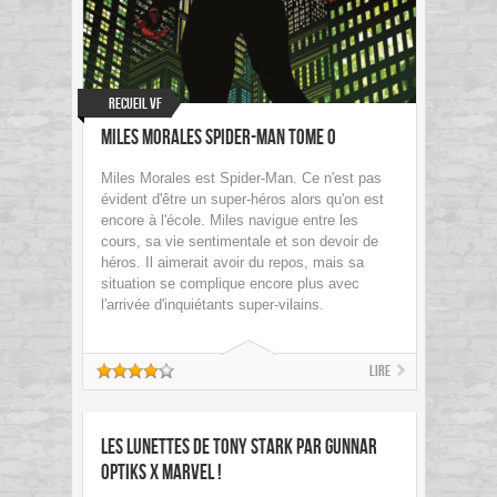
Recueil VF
Miles Morales Spider-Man Tome 0
Miles Morales est Spider-Man. Ce n'est pas
évident d'être un super-héros alors qu'on est
encore à l'école. Miles navigue entre les
cours, sa vie sentimentale et son devoir de
héros. Il aimerait avoir du repos, mais sa
situation se complique encore plus avec
l'arrivée d'inquiétants super-vilains.
Lire
Les lunettes de Tony Stark par Gunnar
Optiks x Marvel !