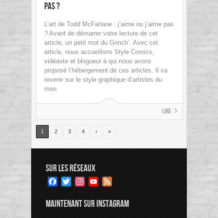
pas ?
L’art de Todd McFarlane : j’aime ou j’aime pas
? Avant de démarrer votre lecture de cet
article, un petit mot du Grinch‘. Avec cet
article, nous accueillons Style Comics,
vidéaste et blogueur à qui nous avons
proposé l’hébergement de ces articles. Il va
revenir sur le style graphique d’artistes du
mon
Lire
1
2
3
4
›
»
SUR LES RÉSEAUX
Facebook
Twitter
Instagram
YouTube
Feed
Channel
MAINTENANT SUR INSTAGRAM