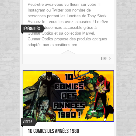
Peut-être avez-vous vu fleurir sur votre fil
Instagram ou Twitter bon nombre de
personnes portant les lunettes de Tony Stark.
Avouez-le : vous les avez jalousées ! Le rêve
vous est désormais accessible grâce à
Généralités
Gunnar Optiks et sa collection Marvel.
Gunnar Optiks propose des produits optiques
adaptés aux expositions pro
Lire
Videos
10 Comics des années 1980