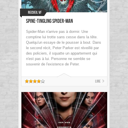
Recueil VF
Spine-Tingling Spider-Man
Spider-Man n'arrive pas à dormir. Une
comptine lui trotte sans cesse dans la tête.
Quelqu'un essaye de le pousser à bout. Dans
le second récit, Peter Parker est réveillé par
des policiers, il squatte un appartement qui
n'est pas à lui. Personne ne semble se
souvenir de l'existence de Peter.
Lire