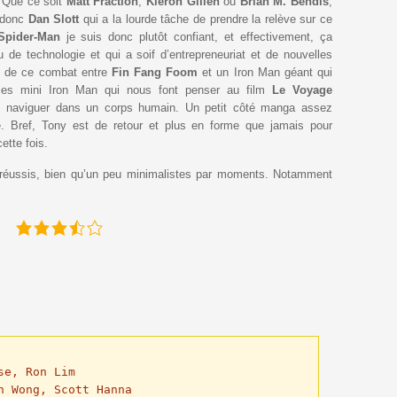
. Que ce soit
Matt Fraction
,
Kieron Gillen
ou
Brian M. Bendis
,
t donc
Dan Slott
qui a la lourde tâche de prendre la relève sur ce
Spider-Man
je suis donc plutôt confiant, et effectivement, ça
u de technologie et qui a soif d’entrepreneuriat et de nouvelles
ge de ce combat entre
Fin Fang Foom
et un Iron Man géant qui
es mini Iron Man qui nous font penser au film
Le Voyage
es naviguer dans un corps humain. Un petit côté manga assez
. Bref, Tony est de retour et plus en forme que jamais pour
ette fois.
 réussis, bien qu’un peu minimalistes par moments. Notamment
:
e, Ron Lim

n Wong, Scott Hanna
