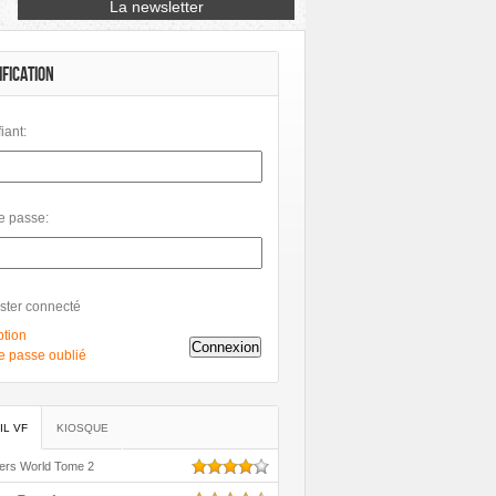
IFICATION
fiant:
e passe:
ster connecté
ption
Connexion
e passe oublié
IL VF
KIOSQUE
ers World Tome 2