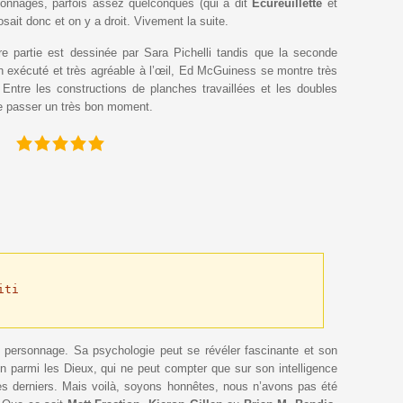
sonnages, parfois assez quelconques (qui a dit
Écureuillette
et
osait donc et on y a droit. Vivement la suite.
partie est dessinée par Sara Pichelli tandis que la seconde
n exécuté et très agréable à l’œil, Ed McGuiness se montre très
. Entre les constructions de planches travaillées et les doubles
re passer un très bon moment.
:
ti

e personnage. Sa psychologie peut se révéler fascinante et son
 parmi les Dieux, qui ne peut compter que sur son intelligence
 ces derniers. Mais voilà, soyons honnêtes, nous n’avons pas été