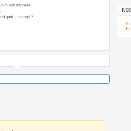
'un million d'années
TU DOI
)
est quoi le concept ?
Chr
Ep