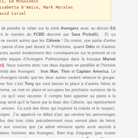
i, Ed McGuiness

isabetta D'Amico, Mark Morales

avid Curiel
 de prendre le relais sur la série
Avengers
avec au dessin
Ed
tant le numéro du
FCBD
dessiné par
Sara Pichelli
). Et ça
 ne seront autres que les
Céleste
! Du moins, une partie d’entre
 passe d’une part durant la Préhistoire, quand
Odin
et d’autres
s actes auront évidemment des conséquences sur le présent et ce
cette équipe d’Avengers Préhistorique dans le kiosque
Marvel
ci
)
. Nous suivons donc ces deux équipes en parallèle et l’histoire
Trinité des Avengers :
Iron Man
,
Thor
et
Captain America
. Le
s Avengers tandis que les deux autres veulent relancer le groupe.
une fois c’est
Tony
qui veut laisser la place à d’autres héros et
nd forme, se met en place et occupera les prochains numéros de la
t ce qu’il veut raconter. Il compte bien apporter sa pierre à la
oup aimé qu’il le fasse par le biais des Céleste, qui représentent
nivers. Ce sont des êtres qui inspirent la crainte et le respect,
n signe. J’ai apprécié ce début d’arc qui ramène les personnages
plus des trois cités précédemment nous verront plein de héros
our aux sources que j’ai adoré retrouver après avoir assisté à
ières histoires des Avengers. Bien trop d’équipes (pas toutes