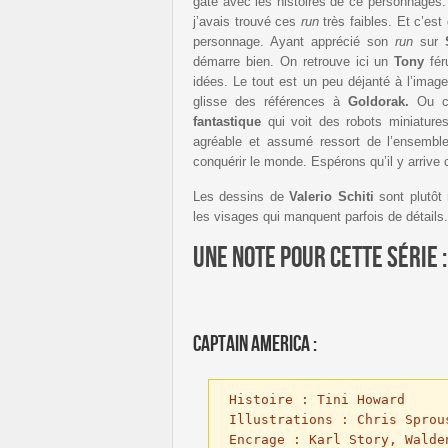
gâté avec les histoires de ce personnages
j’avais trouvé ces
run
très faibles. Et c’es
personnage. Ayant apprécié son
run
sur
démarre bien. On retrouve ici un
Tony
fér
idées. Le tout est un peu déjanté à l’ima
glisse des références à
Goldorak.
Ou c
fantastique
qui voit des robots miniatur
agréable et assumé ressort de l’ensemble
conquérir le monde. Espérons qu’il y arrive c
Les dessins de
Valerio Schiti
sont plutôt
les visages qui manquent parfois de détails.
Une note pour cette série 
Captain America :
Histoire : Tini Howard

Illustrations : Chris Sprous
Encrage : Karl Story, Walde