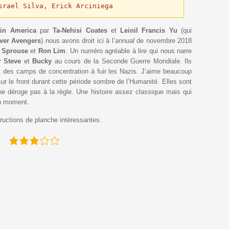
srael Silva, Erick Arciniega
in America
par
Ta-Nehisi Coates
et
Leinil Francis Yu
(qui
over Avengers
) nous avons droit ici à l’
annual
de novembre 2018
 Sprouse
et
Ron Lim
. Un numéro agréable à lire qui nous narre
ar
Steve
et
Bucky
au cours de la Seconde Guerre Mondiale. Ils
 des camps de concentration à fuir les Nazis. J’aime beaucoup
ur le front durant cette période sombre de l’Humanité. Elles sont
i ne déroge pas à la règle. Une histoire assez classique mais qui
on moment.
uctions de planche intéressantes.
: