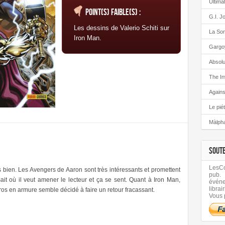
Ultima
Point(s) faible(s) :
G.I. J
Les dessins de Valerio Schiti sur
La Sor
Iron Man.
Gargo
Absolu
The In
Again
Le pié
Màlph
SOUT
LesCom
s bien. Les Avengers de Aaron sont très intéressants et promettent
pub.
ait où il veut amener le lecteur et ça se sent. Quant à Iron Man,
évén
librair
ros en armure semble décidé à faire un retour fracassant.
Vous 