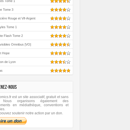
tes Tome 1
oe Tome 3
cière Rouge et Vif-Argent
yles Tome 1
te Flash Tome 2
visibles Omnibus [VO]
st Hope
ton de Lyon
as
ENEZ-NOUS
ics.fr est un site associatif, gratuit et sans
 Nous organisons également des
ements en médiathèque, conventions et
ies.
pouvez soutenir notre action par un don.