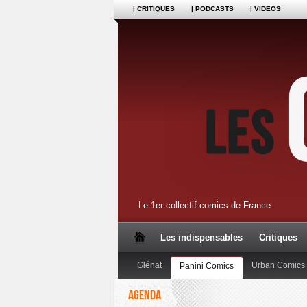
| CRITIQUES
| PODCASTS
| VIDEOS
Le 1er collectif comics de France
Les indispensables
Critiques
Glénat
Urban Comics
Panini Comics
AGENDA