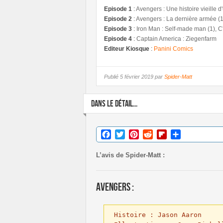
Episode 1
:
Avengers : Une histoire vieille d
Episode 2
:
Avengers : La dernière armée (1
Episode 3
:
Iron Man : Self-made man (1), C'
Episode 4
:
Captain America : Ziegenfarm
Editeur Kiosque
:
Panini Comics
Publié
5 février 2019 par
Spider-Matt
DANS LE DÉTAIL...
Facebook
Twitter
Pinterest
Reddit
Flipboard
Partager
L’avis de Spider-Matt :
Avengers :
Histoire : Jason Aaron
