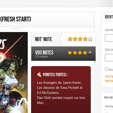
IDENT
 (Fresh Start)
Identi
Not' note
Mot d
Vos notes
33 votants
Re
Point(s) fort(s) :
Inscri
Mot d
Les Avengers de Jason Aaron.
Les dessins de Sara Pichelli et
Ed McGuiness.
Dan Slott semble inspiré sur Iron
RECUE
Man.
Aveng