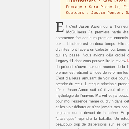
Illustrations : Sara Pichell
Encrage : Sara Pichelli, El
Couleurs : Justin Ponsor, D
E
t c’est
Jason Aaron
qui a l’honneur
McGuiness
(la première partie é
commence fort car leurs premiers ennemis
eux… L’histoire est en deux temps. Elle se
divinités font face à un Céleste fou. Leur
qui s’y passe. Nous avions déjà croisé 
Legacy #1
dont vous pouvez lire la review
i
du présent s’ouvre sur une réunion de la 
premier est réticent à l’idée de reformer le
C’est d’ailleurs amusant de voir que pour 
prendre du recul. L’intrigue principale pre
série. Jason Aaron sait où il veut aller e
mythologie de l’univers
Marvel
et j’ai beauc
pour moi l’essence même du divin dans cet u
et les voir débarquer n’est jamais très bo
originaux sur le devant de la scène. En 
“classiques” rejoindre la bataille. Un ret
beaucoup trop de dispersions sur les dern