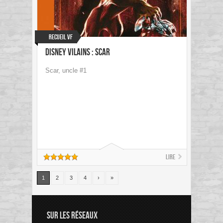
Recueil VF
Disney Vilains : Scar
Scar, uncle #1
Lire
1
2
3
4
›
»
SUR LES RÉSEAUX