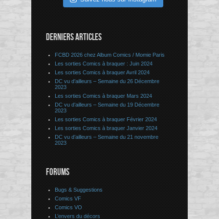
DERNIERS ARTICLES
FCBD 2026 chez Album Comics / Momie Paris
Les sorties Comics à braquer : Juin 2024
Les sorties Comics à braquer Avril 2024
DC vu d’ailleurs – Semaine du 26 Décembre
2023
Les sorties Comics à braquer Mars 2024
DC vu d’ailleurs – Semaine du 19 Décembre
2023
Les sorties Comics à braquer Février 2024
Les sorties Comics à braquer Janvier 2024
DC vu d’ailleurs – Semaine du 21 novembre
2023
FORUMS
Bugs & Suggestions
Comics VF
Comics VO
L’envers du décors