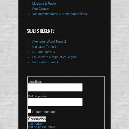
Musique & Radio
Pop Culture
Vos commentaires sur nos publications
SUJETS RÉCENTS
Avengers World Tome 2
Ultimates Tome 1
G.I. Joe Tome 3
La Sorcière Rouge et Vif-Argent
Gargoyles Tome 1
Identifiant:
Mot de passe:
Rester connecté
Connexion
Inscription
Mot de passe oublié