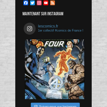
Facebook
Twitter
Instagram
YouTube
Feed
Channel
MAINTENANT SUR INSTAGRAM
lescomics.fr
1er collectif #comics de France !
Suivez-nous sur Instagram