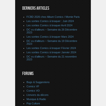
DERNIERS ARTICLES
FCBD 2026 chez Album Comics / Momie Paris
Les sorties Comics à braquer : Juin 2024
Les sorties Comics à braquer Avril 2024
DC vu d’ailleurs – Semaine du 26 Décembre
2023
Les sorties Comics à braquer Mars 2024
DC vu d’ailleurs – Semaine du 19 Décembre
2023
Les sorties Comics à braquer Février 2024
Les sorties Comics à braquer Janvier 2024
DC vu d’ailleurs – Semaine du 21 novembre
2023
FORUMS
Bugs & Suggestions
Comics VF
Comics VO
L’envers du décors
Musique & Radio
Pop Culture