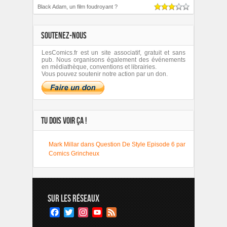
Black Adam, un film foudroyant ?
SOUTENEZ-NOUS
LesComics.fr est un site associatif, gratuit et sans
pub. Nous organisons également des événements
en médiathèque, conventions et librairies.
Vous pouvez soutenir notre action par un don.
TU DOIS VOIR ÇA !
Mark Millar dans Question De Style Episode 6 par
Comics Grincheux
SUR LES RÉSEAUX
Facebook
Twitter
Instagram
YouTube
Feed
Channel