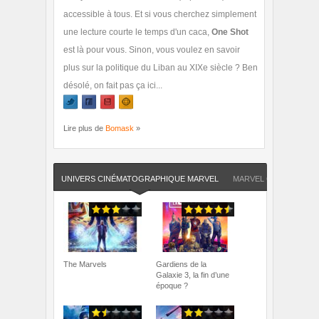
accessible à tous. Et si vous cherchez simplement
une lecture courte le temps d'un caca,
One Shot
est là pour vous. Sinon, vous voulez en savoir
plus sur la politique du Liban au XIXe siècle ? Ben
désolé, on fait pas ça ici...
Lire plus de
Bomask
»
UNIVERS CINÉMATOGRAPHIQUE MARVEL
MARVEL COMICS
The Marvels
Gardiens de la
Galaxie 3, la fin d’une
époque ?