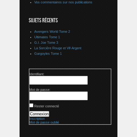
Vos commentaires sur nos publications
SUJETS RÉCENTS
Avengers World Tome 2
Ultimates Tome 1
G.I. Joe Tome 3
La Sorcière Rouge et Vif-Argent
Gargoyles Tome 1
Identifiant:
Mot de passe:
Rester connecté
Connexion
Inscription
Mot de passe oublié