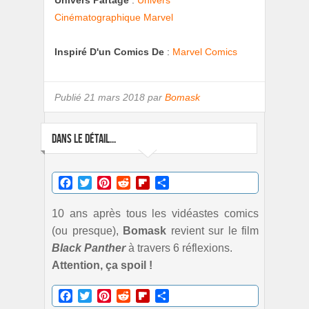
Univers Partagé
:
Univers
Cinématographique Marvel
Inspiré D'un Comics De
:
Marvel Comics
Publié
21 mars 2018 par
Bomask
DANS LE DÉTAIL...
Facebook
Twitter
Pinterest
Reddit
Flipboard
Partager
10 ans après tous les vidéastes comics
(ou presque),
Bomask
revient sur le film
Black Panther
à travers 6 réflexions.
Attention, ça spoil !
Facebook
Twitter
Pinterest
Reddit
Flipboard
Partager