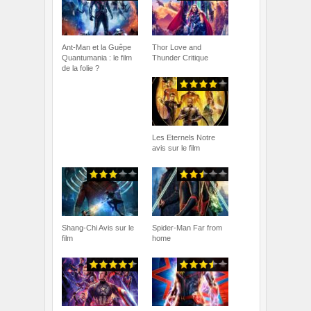
Ant-Man et la Guêpe
Thor Love and
Quantumania : le film
Thunder Critique
de la folie ?
Les Eternels Notre
avis sur le film
Shang-Chi Avis sur le
Spider-Man Far from
film
home