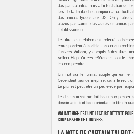
des particularités mais a l’interdiction de l
lors de la finale du championnat de footbal
des années lycées aux US. On y retrouve
élèves pas comme les autres dit ennuis pas
l’établissement.
Le titre est clairement orienté adolesce
correspondent à la cible sans aucun problè
l’univers
Valiant
, y compris à des titres a
Valiant High. Or ces références font le ch
les comprendre.
Un mot sur le format souple qui est l
Cependant pas de méprise, dans le récit o
Le prix est peut être un peu élevé par rapp
Le dessin aussi me fait beaucoup penser à 
dessin animé et lisse orientant le titre là a
Valiant High est une lecture détente pour 
connaisseur de l’Univers.
La note de Captain Talbot 