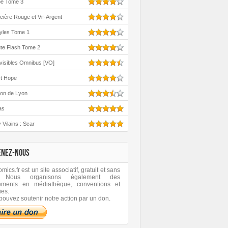
oe Tome 3
cière Rouge et Vif-Argent
yles Tome 1
te Flash Tome 2
visibles Omnibus [VO]
st Hope
ton de Lyon
as
 Vilains : Scar
ENEZ-NOUS
ics.fr est un site associatif, gratuit et sans
 Nous organisons également des
ements en médiathèque, conventions et
ies.
pouvez soutenir notre action par un don.