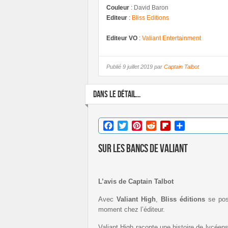
Couleur
:
David Baron
Editeur
:
Bliss Editions
Editeur VO
:
Valiant Entertainment
Publié
9 juillet 2019 par
Captain Talbot
DANS LE DÉTAIL...
Facebook
Twitter
Pinterest
Reddit
Flipboard
Partager
Sur les bancs de Valiant
L’avis de Captain Talbot
Avec
Valiant High
,
Bliss éditions
se posi
moment chez l’éditeur.
Valiant High raconte une histoire de lycéen