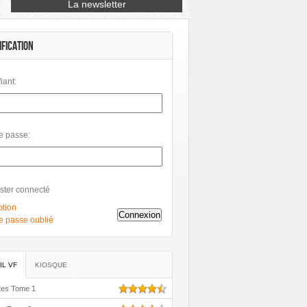
raphics
Huginn & Muninn
Le Lombard
vres
Soleil
Talent Éditions
IFICATION
fiant:
e passe:
ster connecté
ption
Connexion
e passe oublié
IL VF
KIOSQUE
tes Tome 1