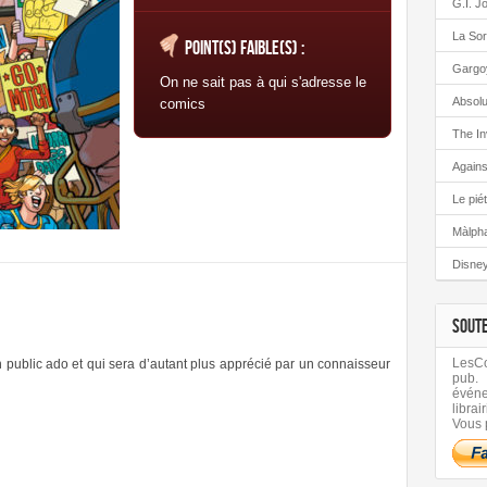
G.I. J
La Sor
Point(s) faible(s) :
Gargo
On ne sait pas à qui s'adresse le
Absolu
comics
The In
Again
Le pié
Màlph
Disney
SOUT
LesCom
n public ado et qui sera d’autant plus apprécié par un connaisseur
pub.
évén
librair
Vous 