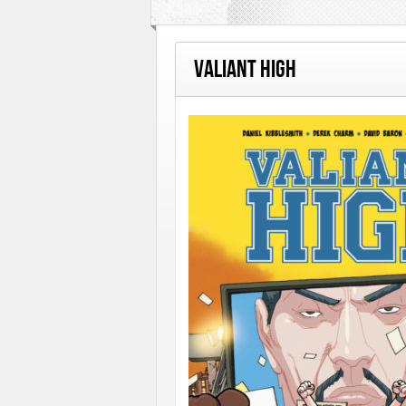
Editions Paquet
Editions Réflexions
Les Humanoïdes Associés
Mangas
M
Valiant High
Urban Comics
Urban Link