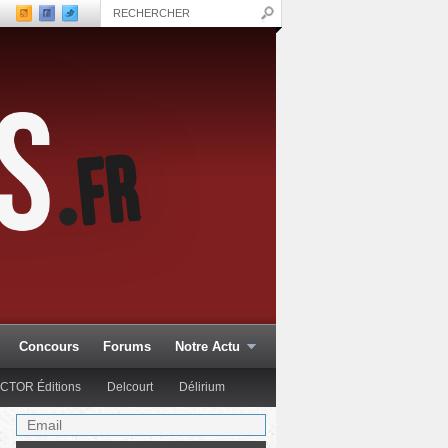
Concours
Forums
Notre Actu
CTOR Éditions
Delcourt
Délirium
tions Anspach
Editions Blueman