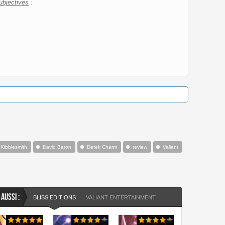
ubjectives
:
 Kibblesmith
David Baron
Derek Charm
review
Valiant
 AUSSI :
BLISS EDITIONS
VALIANT ENTERTAINMENT