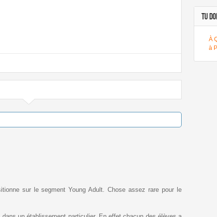
TU DOI
À 
à 
tionne sur le segment Young Adult. Chose assez rare pour le
s dans un établissement particulier. En effet chacun des élèves a