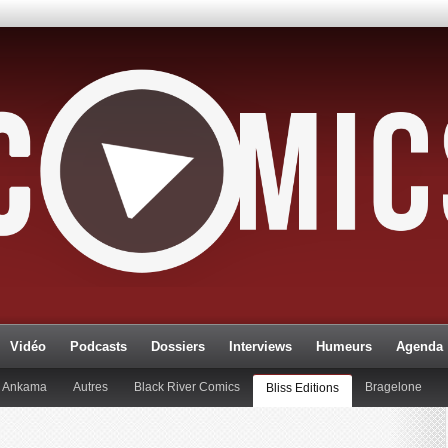
Vidéo
Podcasts
Dossiers
Interviews
Humeurs
Agenda
Ankama
Autres
Black River Comics
Bragelone
Bliss Editions
Dupuis
Edi