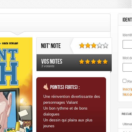
Gallimard
Glénat
Glénat Comics
Hachette Col.
Hi Comics
Hi G
orgen
Panini Comics
Petit à Petit
Phileas
Philéas
Rue de Sè
IDENT
Identi
Not' note
Mot d
Vos notes
3 votants
Re
Point(s) fort(s) :
Inscri
Mot d
Une réinvention divertissante des
personnages Valiant
Un bon rythme et de bons
dialogues
RECUE
Un dessin qui plaira aux plus
Ultima
jeunes