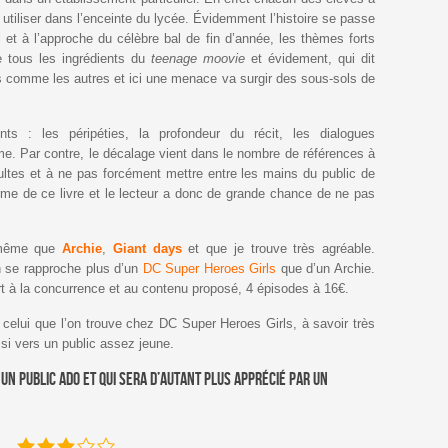
es utiliser dans l’enceinte du lycée. Évidemment l’histoire se passe
l et à l’approche du célèbre bal de fin d’année, les thèmes forts
 tous les ingrédients du
teenage moovie
et évidement, qui dit
 comme les autres et ici une menace va surgir des sous-sols de
nts : les péripéties, la profondeur du récit, les dialogues
me. Par contre, le décalage vient dans le nombre de références à
dultes et à ne pas forcément mettre entre les mains du public de
arme de ce livre et le lecteur a donc de grande chance de ne pas
e même que
Archie
,
Giant days
et que je trouve très agréable.
n se rapproche plus d’un
DC Super Heroes Girls
que d’un Archie.
ort à la concurrence et au contenu proposé, 4 épisodes à 16€.
celui que l’on trouve chez DC Super Heroes Girls, à savoir très
ussi vers un public assez jeune.
un public ado et qui sera d’autant plus apprécié par un
: