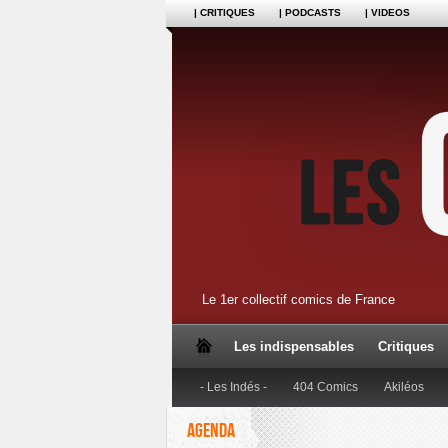
| CRITIQUES
| PODCASTS
| VIDEOS
Le 1er collectif comics de France
Les indispensables
Critiques
- Les Indés -
404 Comics
Akiléos
AGENDA