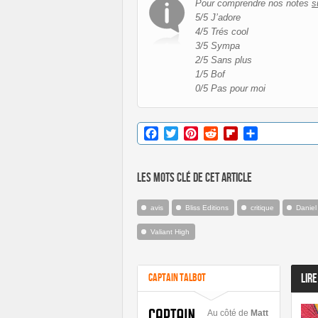
Pour comprendre nos notes
s
5/5 J’adore
4/5 Trés cool
3/5 Sympa
2/5 Sans plus
1/5 Bof
0/5 Pas pour moi
Facebook
Twitter
Pinterest
Reddit
Flipboard
Partager
Les mots clé de cet article
avis
Bliss Editions
critique
Daniel
Valiant High
Captain Talbot
LIRE
Au côté de
Matt