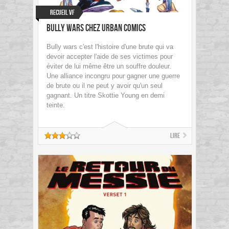
Recueil VF
Bully Wars chez Urban Comics
Bully wars c'est l'histoire d'une brute qui va
devoir accepter l'aide de ses victimes pour
éviter de lui même être un souffre douleur.
Une alliance incongru pour gagner une guerre
de brute ou il ne peut y avoir qu'un seul
gagnant. Un titre Skottie Young en demi
teinte.
Lire