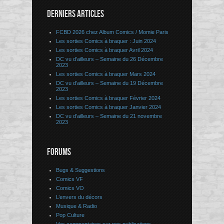
DERNIERS ARTICLES
FCBD 2026 chez Album Comics / Momie Paris
Les sorties Comics à braquer : Juin 2024
Les sorties Comics à braquer Avril 2024
DC vu d’ailleurs – Semaine du 26 Décembre
2023
Les sorties Comics à braquer Mars 2024
DC vu d’ailleurs – Semaine du 19 Décembre
2023
Les sorties Comics à braquer Février 2024
Les sorties Comics à braquer Janvier 2024
DC vu d’ailleurs – Semaine du 21 novembre
2023
FORUMS
Bugs & Suggestions
Comics VF
Comics VO
L’envers du décors
Musique & Radio
Pop Culture