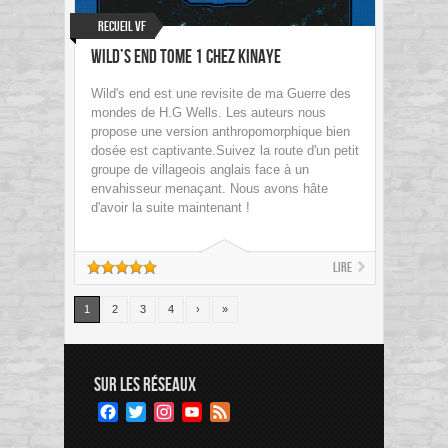
Recueil VF
Wild’s End Tome 1 chez Kinaye
Wild's end est une revisite de ma Guerre des
mondes de H.G Wells. Les auteurs nous
propose une version anthropomorphique bien
dosée est captivante.Suivez la route d'un petit
groupe de villageois anglais face à un
envahisseur menaçant. Nous avons hâte
d'avoir la suite maintenant !
Lire
1
2
3
4
›
»
SUR LES RÉSEAUX
Facebook
Twitter
Instagram
YouTube
Feed
Channel