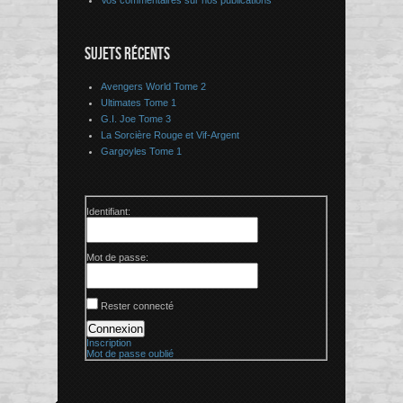
Vos commentaires sur nos publications
SUJETS RÉCENTS
Avengers World Tome 2
Ultimates Tome 1
G.I. Joe Tome 3
La Sorcière Rouge et Vif-Argent
Gargoyles Tome 1
Identifiant:
Mot de passe:
Rester connecté
Connexion
Inscription
Mot de passe oublié