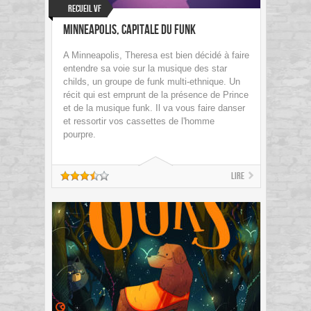
Recueil VF
Minneapolis, capitale du Funk
A Minneapolis, Theresa est bien décidé à faire
entendre sa voie sur la musique des star
childs, un groupe de funk multi-ethnique. Un
récit qui est emprunt de la présence de Prince
et de la musique funk. Il va vous faire danser
et ressortir vos cassettes de l'homme
pourpre.
Lire