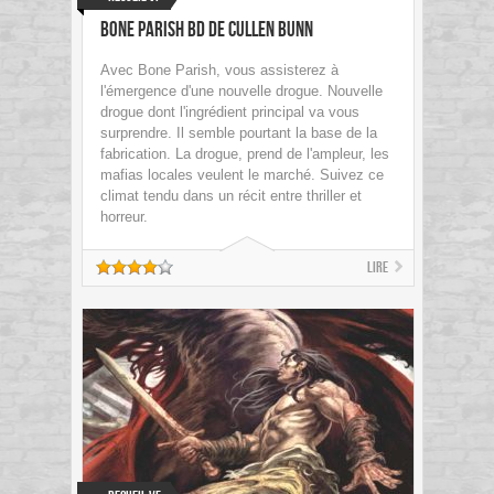
Bone Parish BD de Cullen Bunn
Avec Bone Parish, vous assisterez à
l'émergence d'une nouvelle drogue. Nouvelle
drogue dont l'ingrédient principal va vous
surprendre. Il semble pourtant la base de la
fabrication. La drogue, prend de l'ampleur, les
mafias locales veulent le marché. Suivez ce
climat tendu dans un récit entre thriller et
horreur.
Lire