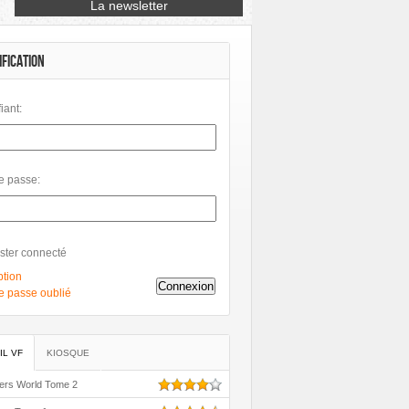
cs
Hachette Col.
Hi Comics
Petit à Petit
Phileas
Philéas
IFICATION
fiant:
e passe:
ster connecté
ption
Connexion
e passe oublié
IL VF
KIOSQUE
ers World Tome 2