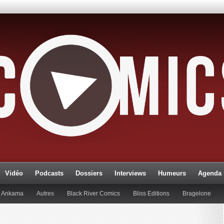
Vidéo
Podcasts
Dossiers
Interviews
Humeurs
Agenda
Ankama
Autres
Black River Comics
Bliss Editions
Bragelone