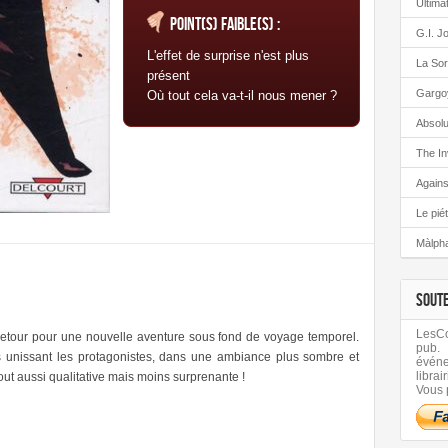
Ultima
Point(s) faible(s) :
G.I. J
L'effet de surprise n'est plus
La Sor
présent
Gargo
Où tout cela va-t-il nous mener ?
Absolu
The In
Again
Le pié
Màlph
SOUT
LesCom
etour pour une nouvelle aventure sous fond de voyage temporel.
pub.
ens unissant les protagonistes, dans une ambiance plus sombre et
évén
librair
out aussi qualitative mais moins surprenante !
Vous 