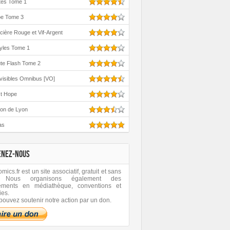
tes Tome 1
oe Tome 3
cière Rouge et Vif-Argent
yles Tome 1
te Flash Tome 2
visibles Omnibus [VO]
st Hope
ton de Lyon
as
ENEZ-NOUS
ics.fr est un site associatif, gratuit et sans
 Nous organisons également des
ements en médiathèque, conventions et
ies.
pouvez soutenir notre action par un don.