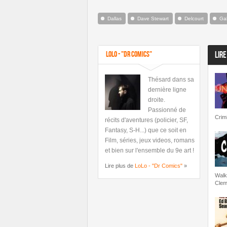
Dallas
Dave Stewart
Delcourt
Gab
LoLo - "Dr Comics"
LIRE
Thésard dans sa
dernière ligne
droite.
Passionné de
Crim
récits d'aventures (policier, SF,
Fantasy, S-H...) que ce soit en
Film, séries, jeux videos, romans
et bien sur l'ensemble du 9e art !
Lire plus de
LoLo - "Dr Comics"
»
Walk
Clem