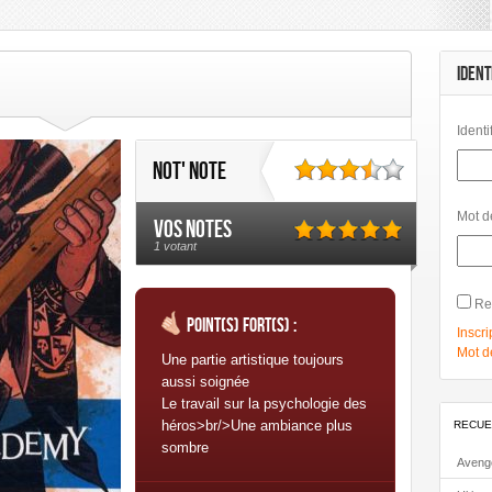
ditions Paquet
Editions Réflexions
Gallimard
Glénat
Glénat Comi
mbard
Les Humanoïdes Associés
Mangas
Morgen
Panini Comics
IDENT
2
Urban Comics
Urban Link
Identi
Not' note
Mot d
Vos notes
1 votant
Re
Point(s) fort(s) :
Inscri
Mot d
Une partie artistique toujours
aussi soignée
Le travail sur la psychologie des
héros>br/>Une ambiance plus
RECUE
sombre
Aveng