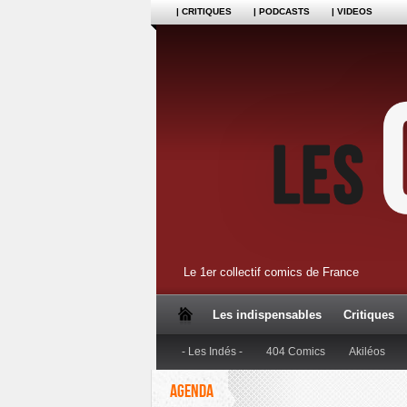
| CRITIQUES
| PODCASTS
| VIDEOS
Le 1er collectif comics de France
Les indispensables
Critiques
- Les Indés -
404 Comics
Akiléos
AGENDA