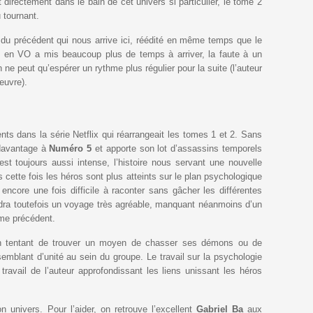
directement dans le bain de cet univers si particulier, le tome 2
 tournant.
 du précédent qui nous arrive ici, réédité en même temps que le
ie en VO a mis beaucoup plus de temps à arriver, la faute à un
n ne peut qu’espérer un rythme plus régulier pour la suite (l’auteur
œuvre).
ts dans la série Netflix qui réarrangeait les tomes 1 et 2. Sans
e davantage à
Numéro 5
et apporte son lot d’assassins temporels
t toujours aussi intense, l’histoire nous servant une nouvelle
cette fois les héros sont plus atteints sur le plan psychologique
encore une fois difficile à raconter sans gâcher les différentes
ndra toutefois un voyage très agréable, manquant néanmoins d’un
me précédent.
n tentant de trouver un moyen de chasser ses démons ou de
semblant d’unité au sein du groupe. Le travail sur la psychologie
ravail de l’auteur approfondissant les liens unissant les héros
 univers. Pour l’aider, on retrouve l’excellent
Gabriel Ba
aux