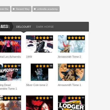
riel Ba
Gerard Way
umbrella academy
 AUSSI :
DELCOURT
DARK HORSE
inal Les Acharnés
1949
Arrowsmith Tome 2
ing Dead
Silver Coin tome 2
Arrowsmith Tome 1
entine Tome 1