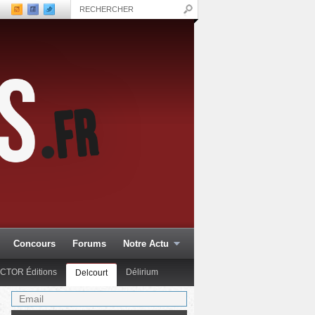
Concours
Forums
Notre Actu
CTOR Éditions
Délirium
Delcourt
Dupuis