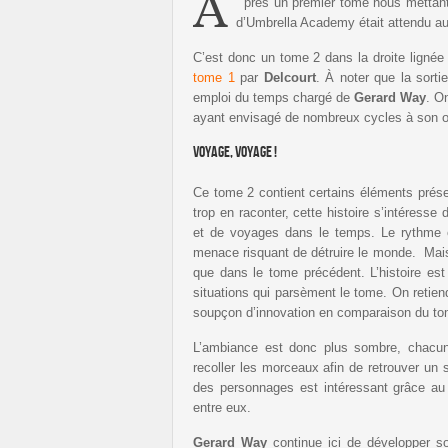
A
près un premier tome nous mettant 
d’Umbrella Academy était attendu au
C’est donc un tome 2 dans la droite lignée
tome 1
par
Delcourt
. À noter que la sort
emploi du temps chargé de
Gerard Way
. O
ayant envisagé de nombreux cycles à son 
Voyage, voyage !
Ce tome 2 contient certains éléments présen
trop en raconter, cette histoire s’intéress
et de voyages dans le temps. Le rythme es
menace risquant de détruire le monde. Mais 
que dans le tome précédent. L’histoire est 
situations qui parsèment le tome. On retie
soupçon d’innovation en comparaison du to
L’ambiance est donc plus sombre, chacu
recoller les morceaux afin de retrouver un 
des personnages est intéressant grâce au t
entre eux.
Gerard Way
continue ici de développer son