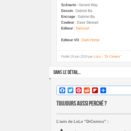
Scénario
:
Gerard Way
Dessin
:
Gabriel Ba
Encrage
:
Gabriel Ba
Couleur
:
Dave Stewart
Editeur
:
Delcourt
Editeur VO
:
Dark Horse
Publié
26 juin 2019 par
LoLo - "Dr Comics"
DANS LE DÉTAIL...
Facebook
Twitter
Pinterest
Reddit
Flipboard
Partager
Toujours aussi perché ?
L’avis de LoLo “DrComics” :