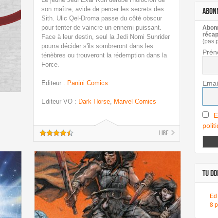
son maître, avide de percer les secrets des
ABON
Sith. Ulic Qel-Droma passe du côté obscur
pour tenter de vaincre un ennemi puissant.
Abonn
récap
Face à leur destin, seul la Jedi Nomi Sunrider
(pas 
pourra décider s'ils sombreront dans les
Prén
ténèbres ou trouveront la rédemption dans la
Force.
Editeur
:
Panini Comics
Emai
Editeur VO
:
Dark Horse
,
Marvel Comics
E
polit
Lire
TU DOI
Ed
8 