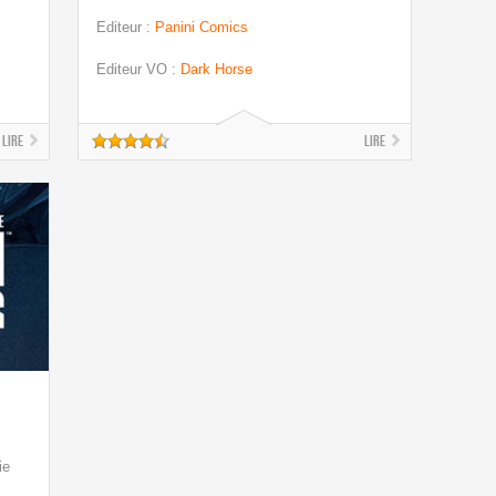
Editeur
:
Panini Comics
Editeur VO
:
Dark Horse
Lire
Lire
ie