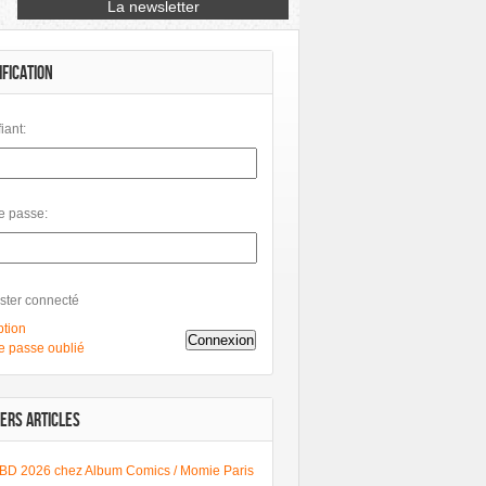
Petit à Petit
Phileas
Philéas
IFICATION
fiant:
e passe:
ster connecté
ption
Connexion
e passe oublié
ERS ARTICLES
BD 2026 chez Album Comics / Momie Paris