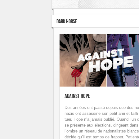
Hi Graphics
Huginn & Muninn
Le Lo
Rue de Sèvres
Soleil
Talent Éditions
DARK HORSE
Against Hope
Des années ont passé depuis que des né
nazis ont assassiné son petit ami et failli
tuer. Hope n’a jamais oublié. Quand l’un 
se présente aux élections, dirigeant dans
l’ombre un réseau de nationalistes blancs,
décide qu’il est temps de frapper. Patient