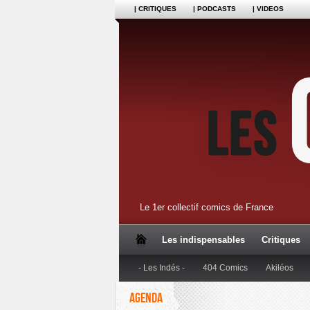
| CRITIQUES
| PODCASTS
| VIDEOS
Le 1er collectif comics de France
Les indispensables
Critiques
- Les Indés -
404 Comics
Akiléos
AGENDA
Dupuis
Editions Anspach
Editions B