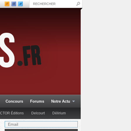
Concours
Forums
Notre Actu
CTOR Éditions
Delcourt
Délirium
Glénat Comics
Hachette Col.
Hi Comics