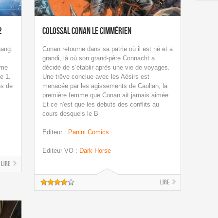
2
Colossal Conan Le cimmérien
gang.
Conan retourne dans sa patrie où il est né et a
grandi, là où son grand-père Connacht a
ôme
décidé de s’établir après une vie de voyages.
e 1.
Une trêve conclue avec les Aésirs est
ès de
menacée par les agissements de Caollan, la
première femme que Conan ait jamais aimée.
Et ce n'est que les débuts des conflits au
cours desquels le B
Editeur
:
Panini Comics
Editeur VO
:
Dark Horse
Lire
Lire