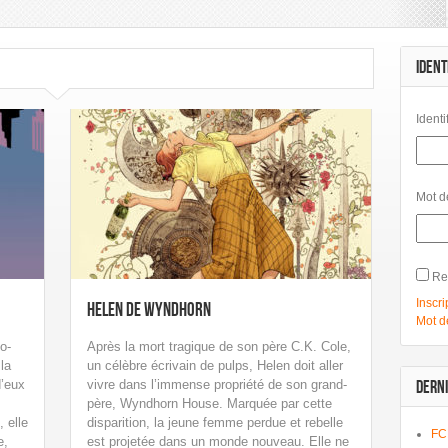
mbard
Les Humanoïdes Associés
Mangas
Morgen
Panini Comics
Urban Comics
Urban Link
IDENT
Identi
Mot d
Re
Inscri
Helen de Wyndhorn
Mot d
o-
Après la mort tragique de son père C.K. Cole,
 la
un célèbre écrivain de pulps, Helen doit aller
d’eux
vivre dans l’immense propriété de son grand-
DERNI
père, Wyndhorn House. Marquée par cette
 elle
disparition, la jeune femme perdue et rebelle
FC
e,
est projetée dans un monde nouveau. Elle ne