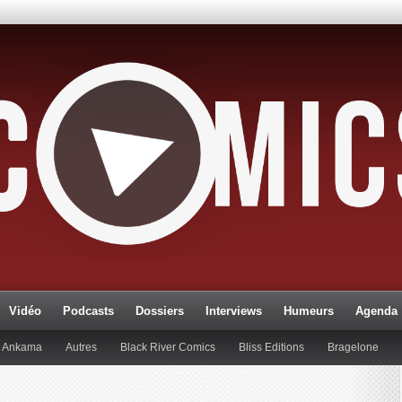
Vidéo
Podcasts
Dossiers
Interviews
Humeurs
Agenda
Ankama
Autres
Black River Comics
Bliss Editions
Bragelone
lueman
Editions Paquet
Editions Réflexions
Gallimard
Glénat