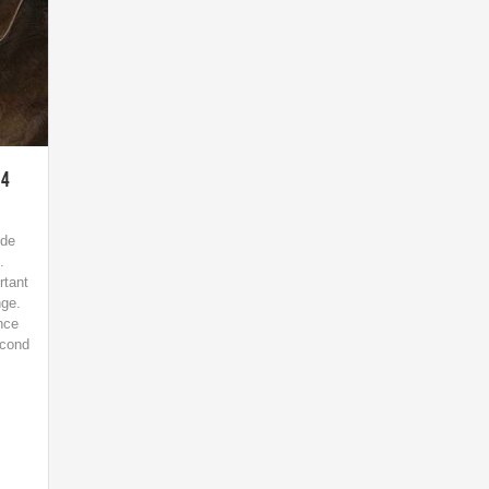
 4
 de
.
rtant
nge.
nce
econd