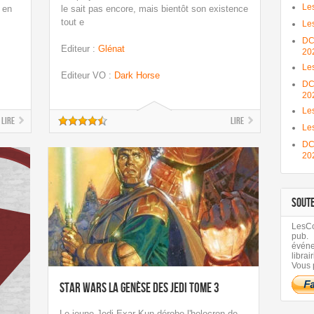
Les
 en
le sait pas encore, mais bientôt son existence
tout e
Les
DC
Editeur
:
Glénat
20
Le
Editeur VO
:
Dark Horse
DC
20
Les
Lire
Lire
Le
DC
20
SOUT
LesCom
pub.
évén
librair
Vous 
Star Wars La Genèse des Jedi tome 3
Le jeune Jedi Exar Kun dérobe l'holocron de