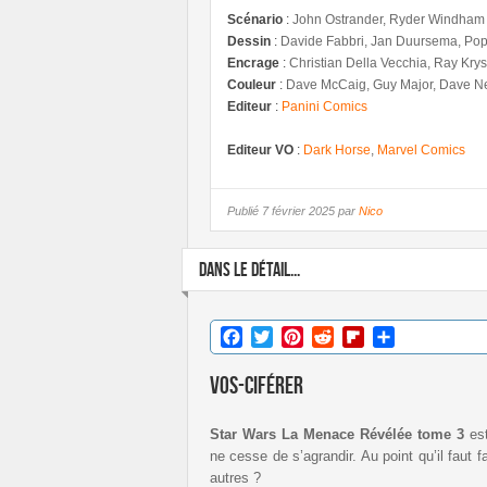
Scénario
:
John Ostrander, Ryder Windham
Dessin
:
Davide Fabbri, Jan Duursema, Pop
Encrage
:
Christian Della Vecchia, Ray Kry
Couleur
:
Dave McCaig, Guy Major, Dave Nes
Editeur
:
Panini Comics
Editeur VO
:
Dark Horse
,
Marvel Comics
Publié
7 février 2025 par
Nico
DANS LE DÉTAIL...
Facebook
Twitter
Pinterest
Reddit
Flipboard
Partager
Vos-ciférer
Star Wars La Menace Révélée tome 3
es
ne cesse de s’agrandir. Au point qu’il faut 
autres ?