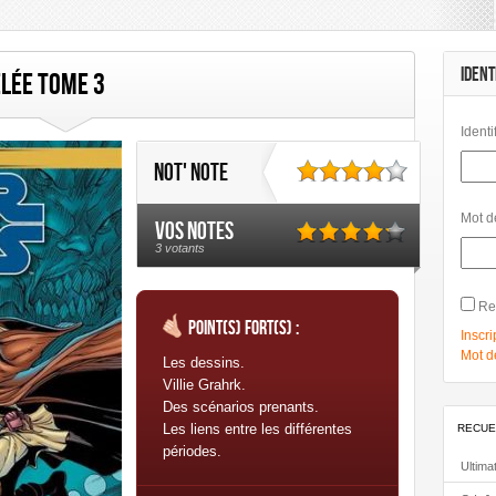
mbard
Les Humanoïdes Associés
Mangas
Morgen
Panini Comics
IDENT
lée Tome 3
Link
Identi
Not' note
Mot d
Vos notes
3 votants
Re
Point(s) fort(s) :
Inscri
Mot d
Les dessins.
Villie Grahrk.
Des scénarios prenants.
Les liens entre les différentes
RECUE
périodes.
Ultima