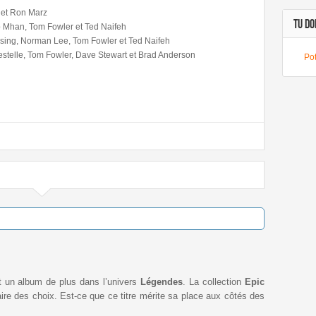
 et Ron Marz
TU DOI
 Mhan, Tom Fowler et Ted Naifeh
ssing, Norman Lee, Tom Fowler et Ted Naifeh
telle, Tom Fowler, Dave Stewart et Brad Anderson
Pot
t un album de plus dans l’univers
Légendes
. La collection
Epic
faire des choix. Est-ce que ce titre mérite sa place aux côtés des