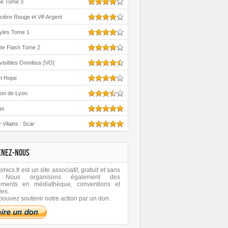
oe Tome 3
cière Rouge et Vif-Argent
yles Tome 1
te Flash Tome 2
visibles Omnibus [VO]
st Hope
ton de Lyon
as
 Vilains : Scar
ENEZ-NOUS
ics.fr est un site associatif, gratuit et sans
 Nous organisons également des
ements en médiathèque, conventions et
ies.
pouvez soutenir notre action par un don.