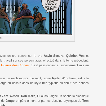
nt.
avec un arc centré sur le trio
Aayla
Secura
,
Quinlan
Vos
et
e le travail sur ses personnages effectué dans le tome précédent.
 Guerre des Clones
. C’est passionnant et superbement mis en
nter un esclavagiste. Le récit, signé
Ryder
Windham
, est à la
arge du dessin dans un style très typique du début des années
t
Zam
Wesell
.
Ron
Marz
, lui aussi, signe un scénario classique
on de
Jango
en père aimant et par les dessins atypiques de
Tom
ifeh
.