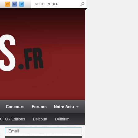
Concours
Forums
Notre Actu
CTOR Éditions
Delcourt
Délirium
Glénat Comics
Hachette Col.
Hi Comics