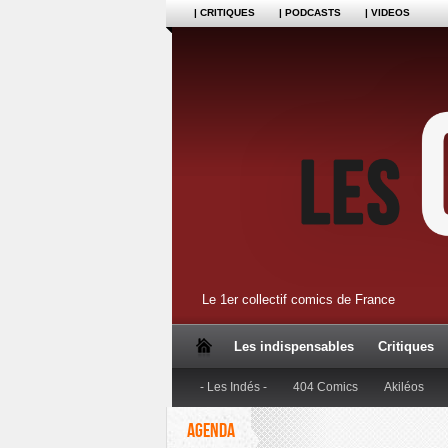
| CRITIQUES
| PODCASTS
| VIDEOS
Le 1er collectif comics de France
Les indispensables
Critiques
- Les Indés -
404 Comics
Akiléos
AGENDA
Dupuis
Editions Anspach
Editions B