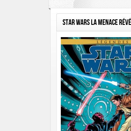
Hi Graphics
Huginn & Muninn
Le Lo
Star Wars La Menace Révé
Talent Éditions
Urban Comics
Urban 