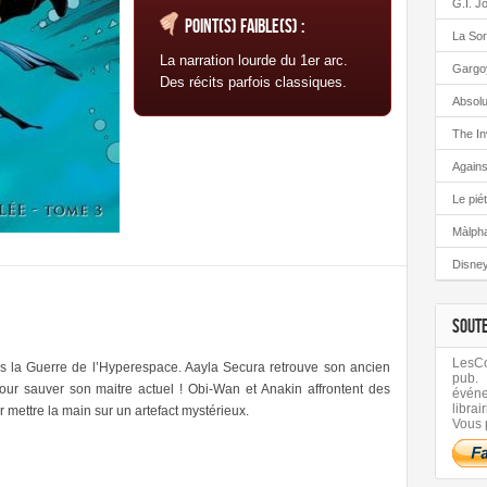
G.I. J
Point(s) faible(s) :
La Sor
La narration lourde du 1er arc.
Gargo
Des récits parfois classiques.
Absolu
The In
Again
Le pié
Màlph
Disney
SOUT
LesCom
ns la Guerre de l’Hyperespace. Aayla Secura retrouve son ancien
pub.
our sauver son maitre actuel ! Obi-Wan et Anakin affrontent des
évén
librair
 mettre la main sur un artefact mystérieux.
Vous 