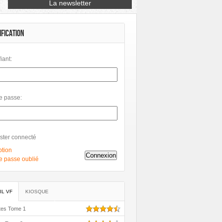
Petit à Petit
Phileas
Philéas
Rue de Sèvres
Soleil
IFICATION
fiant:
e passe:
ster connecté
ption
Connexion
e passe oublié
IL VF
KIOSQUE
tes Tome 1