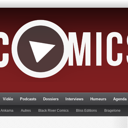
Vidéo
Podcasts
Dossiers
Interviews
Humeurs
Agenda
Ankama
Autres
Black River Comics
Bliss Editions
Bragelone
lueman
Editions Paquet
Editions Réflexions
Gallimard
Glénat