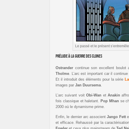
Le passé et le présent s’entremêle
Prélude à la guerre des clones
Ostrander
continue son excellent boulot 
Tholme
. L’arc est important car il continu
Et il introduit des éléments pour la série
La
images par
Jan
Duursema
.
L’arc suivant voit
Obi-Wan
et
Anakin
affro
fois classique et haletant.
Pop
Mhan
se ch
2000 où le dynamisme prime.
Enfin, le dernier arc associent
Jango
Fett
e
et efficace. Rehaussé par la caractérisati
Fowler
et ceux plus mainstream de
Ted
Na