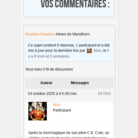
Vos commentaires :
Accueil
›
Forums
›
Helen de Wyndhorn
Ce sujet contient 0 réponse, 1 participant et a été
mis à jour pour la dernière fois par
Nico
, le
il
y a 9 mois et 3 semaines
.
Vous lisez 0 fil de discussion
Auteur
Messages
14 octobre 2025 à 9 h 00 min
#47662
Nico
Participant
Après la mort tragique de son père C.K. Cole, un