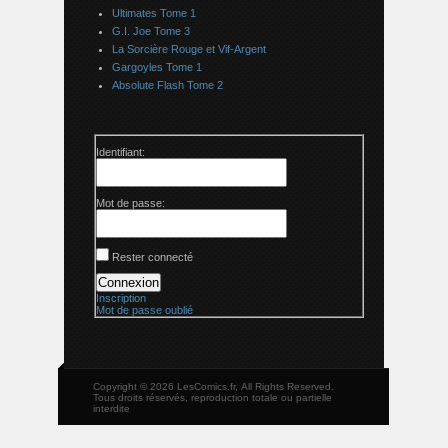
Ultimates Tome 1
G.I. Joe Tome 3
La Sorcière Rouge et Vif-Argent
Gargoyles Tome 1
Absolute Flash Tome 2
Identifiant:
Mot de passe:
Rester connecté
Connexion
Inscription
Mot de passe oublié
Copyright © 2026 LesComics.fr, All Rights Reserved.
Tous droits réservés, reproduction totale ou partielle
interdite