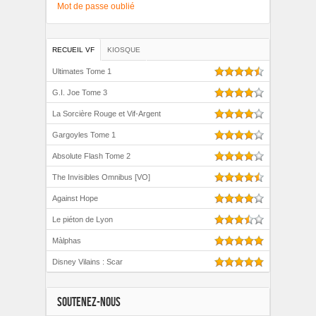
Mot de passe oublié
RECUEIL VF
KIOSQUE
Ultimates Tome 1
G.I. Joe Tome 3
La Sorcière Rouge et Vif-Argent
Gargoyles Tome 1
Absolute Flash Tome 2
The Invisibles Omnibus [VO]
Against Hope
Le piéton de Lyon
Màlphas
Disney Vilains : Scar
SOUTENEZ-NOUS