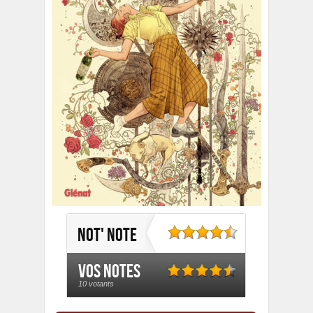
Not' note
Vos notes
10 votants