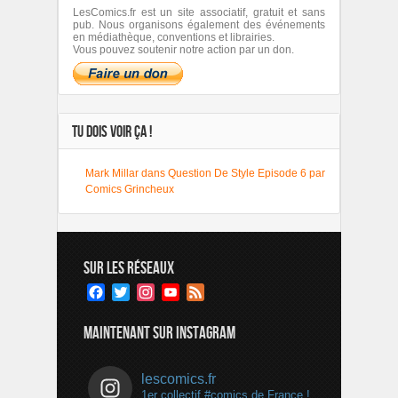
LesComics.fr est un site associatif, gratuit et sans
pub. Nous organisons également des événements
en médiathèque, conventions et librairies.
Vous pouvez soutenir notre action par un don.
TU DOIS VOIR ÇA !
Mark Millar dans Question De Style Episode 6 par
Comics Grincheux
SUR LES RÉSEAUX
Facebook
Twitter
Instagram
YouTube
Feed
Channel
MAINTENANT SUR INSTAGRAM
lescomics.fr
1er collectif #comics de France !