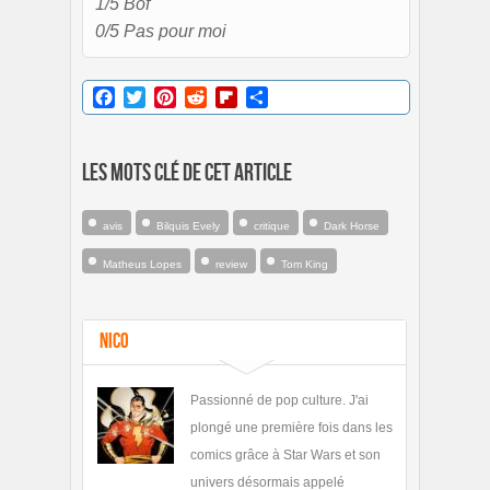
1/5 Bof
0/5 Pas pour moi
Facebook
Twitter
Pinterest
Reddit
Flipboard
Partager
Les mots clé de cet article
avis
Bilquis Evely
critique
Dark Horse
Matheus Lopes
review
Tom King
Nico
Passionné de pop culture. J'ai
plongé une première fois dans les
comics grâce à Star Wars et son
univers désormais appelé