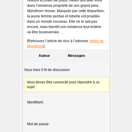
célèbre écrivain de pulps, Helen doit aller vivre
dans l’immense propriété de son grand-père,
Wyndhorn House. Marquée par cette disparition,
la jeune femme perdue et rebelle est projetée
dans un monde nouveau. Elle ne le sait pas
encore, mais bientôt son existence tout entière
va être bouleversée…
[Retrouvez l’article de nico à l’adresse
Helen de
Wyndhorn
]
Auteur
Messages
Vous lisez 0 fil de discussion
Vous devez être connecté pour répondre à ce
sujet.
Identifiant:
Mot de passe: