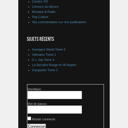
Comics VO
L’envers du décors
Musique & Radio
Pop Culture
Vos commentaires sur nos publications
SUJETS RÉCENTS
Avengers World Tome 2
Ultimates Tome 1
G.I. Joe Tome 3
La Sorcière Rouge et Vif-Argent
Gargoyles Tome 1
Identifiant:
Mot de passe:
Rester connecté
Connexion