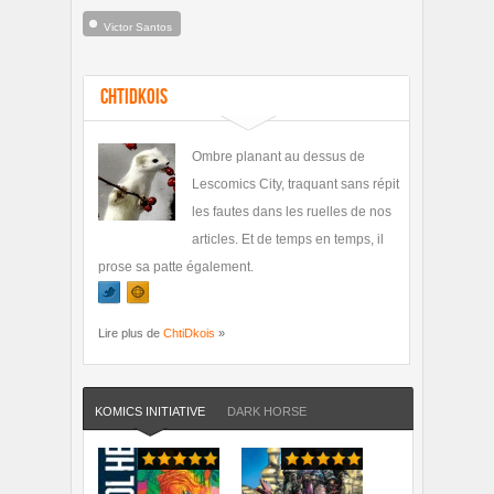
Victor Santos
ChtiDkois
Ombre planant au dessus de
Lescomics City, traquant sans répit
les fautes dans les ruelles de nos
articles. Et de temps en temps, il
prose sa patte également.
Lire plus de
ChtiDkois
»
KOMICS INITIATIVE
DARK HORSE