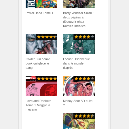
Petrol Head Tome 1
Barry Windsor Smith :
deux pépites à
découvrir chez
Komics Initiative !
Colder : un comic-
Locust : Bienvenue
book qui glace le
dans le monde
sang!
d’après…
Love and Rockets
Money Shot BD culte
Tome 1 Maggie la
?
mécano