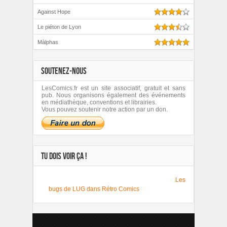
Against Hope
Le piéton de Lyon
Màlphas
SOUTENEZ-NOUS
LesComics.fr est un site associatif, gratuit et sans
pub. Nous organisons également des événements
en médiathèque, conventions et librairies.
Vous pouvez soutenir notre action par un don.
TU DOIS VOIR ÇA !
Les
bugs de LUG dans Rétro Comics