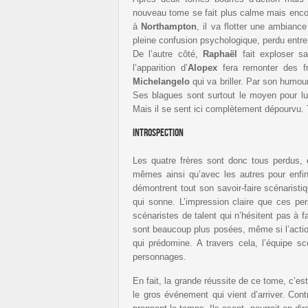
nouveau tome se fait plus calme mais encor
à
Northampton
, il va flotter une ambianc
pleine confusion psychologique, perdu entre ce
De l’autre côté,
Raphaël
fait exploser sa
l’apparition d’
Alopex
fera remonter des fr
Michelangelo
qui va briller. Par son humou
Ses blagues sont surtout le moyen pour lui
Mais il se sent ici complètement dépourvu
Introspection
Les quatre frères sont donc tous perdus, e
mêmes ainsi qu’avec les autres pour enfi
démontrent tout son savoir-faire scénaristi
qui sonne. L’impression claire que ces per
scénaristes de talent qui n’hésitent pas à f
sont beaucoup plus posées, même si l’action 
qui prédomine. A travers cela, l’équipe sc
personnages.
En fait, la grande réussite de ce tome, c’
le gros événement qui vient d’arriver. Con