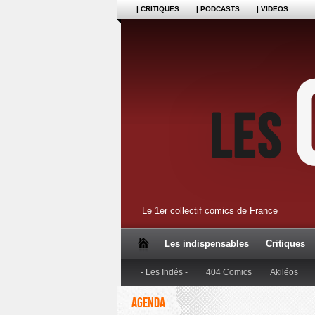
| CRITIQUES
| PODCASTS
| VIDEOS
Le 1er collectif comics de France
Les indispensables
Critiques
- Les Indés -
404 Comics
Akiléos
AGENDA
Dupuis
Editions Anspach
Editions B