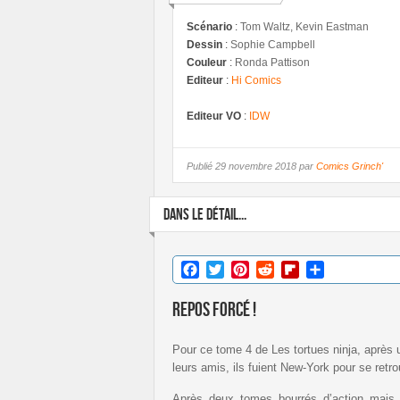
Scénario
:
Tom Waltz, Kevin Eastman
Dessin
:
Sophie Campbell
Couleur
:
Ronda Pattison
Editeur
:
Hi Comics
Editeur VO
:
IDW
Publié
29 novembre 2018 par
Comics Grinch'
DANS LE DÉTAIL...
Facebook
Twitter
Pinterest
Reddit
Flipboard
Partager
Repos forcé !
Pour ce tome 4 de Les tortues ninja, après
leurs amis, ils fuient New-York pour se retro
Après deux tomes bourrés d’action mais q