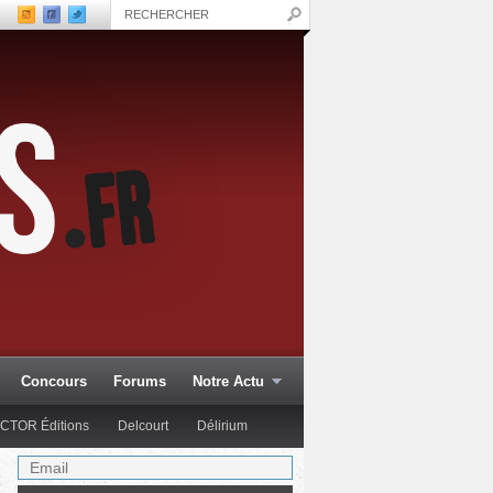
Concours
Forums
Notre Actu
CTOR Éditions
Delcourt
Délirium
Glénat Comics
Hachette Col.
Hi Comics