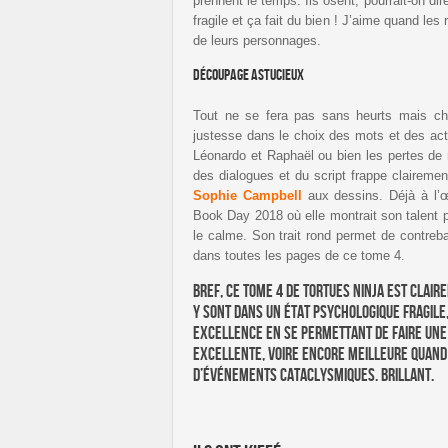
prennent le temps. Ils osent, pourrait-on di
fragile et ça fait du bien ! J’aime quand les
de leurs personnages.
Découpage astucieux
Tout ne se fera pas sans heurts mais ch
justesse dans le choix des mots et des acti
Léonardo et Raphaël ou bien les pertes de r
des dialogues et du script frappe clairement
Sophie Campbell
aux dessins. Déjà à l’œ
Book Day 2018 où elle montrait son talent po
le calme. Son trait rond permet de contreba
dans toutes les pages de ce tome 4.
Bref, ce tome 4 de Tortues Ninja est clair
y sont dans un état psychologique fragile
excellence en se permettant de faire une 
excellente, voire encore meilleure quand
d’événements cataclysmiques. Brillant.