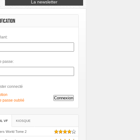
Petit à Petit
Phileas
Philéas
IFICATION
fiant:
e passe:
ster connecté
ption
Connexion
e passe oublié
IL VF
KIOSQUE
ers World Tome 2