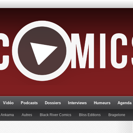
Vidéo
Podcasts
Dossiers
Interviews
Humeurs
Agenda
Ankama
Autres
Black River Comics
Bliss Editions
Bragelone
lueman
Editions Paquet
Editions Réflexions
Gallimard
Glénat