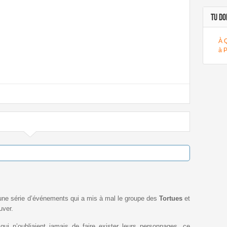
TU DOI
À 
à 
 une série d’événements qui a mis à mal le groupe des
Tortues
et
uver.
ui n’oubliaient jamais de faire exister leurs personnages, ce