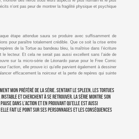
re, montrer des héros sous leurs aspects le plus humain et le plus
 récits n’ont pas peur de montrer la fragilité physique et psychique
aque étape attendue saura se produire avec suffisamment de
ons pour paraître totalement crédible. Que ce soit la crise entre
epères de la Tortue au bandeau bleu, la maîtrise dans l’écriture
 le lecteur. Et cela ne serait pas aussi excellent sans l’aide de
uvre sur la micro-série de Léonardo parue pour le Free Comic
ur l’action, elle prouve ici qu’elle parvient également à dessiner
lancer efficacement la noirceur et la perte de repères qui suinte
ement mon préféré de la série. Sentant le spleen, les Tortues
, instable et cherchent à se retrouver. La série montre son
pause dans l’action et en prouvant qu’elle est aussi
 elle fait le point sur ses personnages et les conséquences