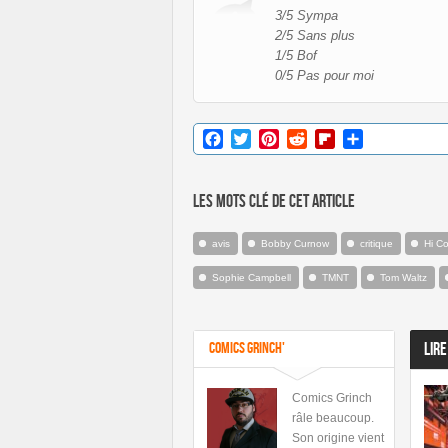
3/5 Sympa
2/5 Sans plus
1/5 Bof
0/5 Pas pour moi
Facebook
Twitter
Pinterest
Reddit
Flipboard
Partager
Les mots clé de cet article
avis
Bobby Curnow
critique
Hi C
Sophie Campbell
TMNT
Tom Waltz
Comics Grinch'
LIRE
Comics Grinch
râle beaucoup.
Son origine vient