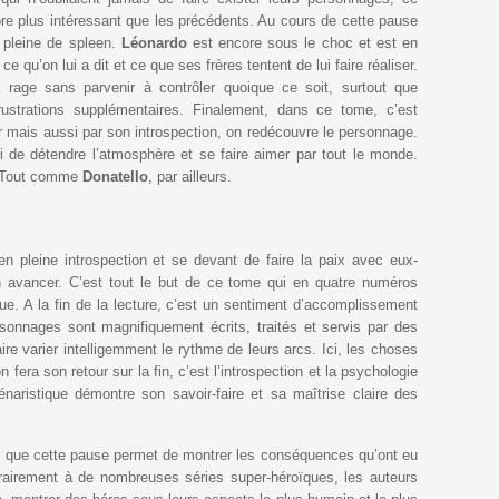
e plus intéressant que les précédents. Au cours de cette pause
e pleine de spleen.
Léonardo
est encore sous le choc et est en
 qu’on lui a dit et ce que ses frères tentent de lui faire réaliser.
 rage sans parvenir à contrôler quoique ce soit, surtout que
ustrations supplémentaires. Finalement, dans ce tome, c’est
r mais aussi par son introspection, on redécouvre le personnage.
 de détendre l’atmosphère et se faire aimer par tout le monde.
. Tout comme
Donatello
, par ailleurs.
n pleine introspection et se devant de faire la paix avec eux-
n avancer. C’est tout le but de ce tome qui en quatre numéros
que. A la fin de la lecture, c’est un sentiment d’accomplissement
sonnages sont magnifiquement écrits, traités et servis par des
aire varier intelligemment le rythme de leurs arcs. Ici, les choses
fera son retour sur la fin, c’est l’introspection et la psychologie
énaristique démontre son savoir-faire et sa maîtrise claire des
est que cette pause permet de montrer les conséquences qu’ont eu
trairement à de nombreuses séries super-héroïques, les auteurs