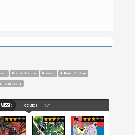
omics
Kevin Eastman
review
Ronda Pattison
Tortues Ninja
 AUSSI :
HI COMICS
IDW