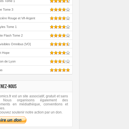
tes Tome 1
oe Tome 3
cière Rouge et Vif-Argent
yles Tome 1
te Flash Tome 2
visibles Omnibus [VO]
st Hope
ton de Lyon
as
ENEZ-NOUS
ics.fr est un site associatif, gratuit et sans
 Nous organisons également des
ements en médiathèque, conventions et
ies.
pouvez soutenir notre action par un don.