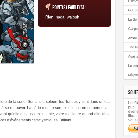
Ultima
Point(s) faible(s) :
G.I. J
Rien, nada, walouh
La Sor
Gargo
Absolu
The In
Again
Le pié
Màlph
SOUT
é de la série. Sentant le spleen, les Tortues y sont dans un état
LesCom
pub.
t à se retrouver. La série montre son excellence en se permettant
évén
ant qu’elle est aussi excellente, voire meilleure quand elle fait le
librair
ces d’événements cataclysmiques. Brillant.
Vous 