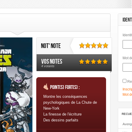
mbard
Les Humanoïdes Associés
Mangas
Morgen
Panini Comics
Urban Comics
Urban Link
IDENT
Identi
Not' note
Mot d
Vos notes
4 votants
Re
Point(s) fort(s) :
Inscri
Mot d
Montre les conséquences
psychologiques de La Chute de
New-York
La finesse de l'écriture
RECUE
Des dessins parfaits
Aveng