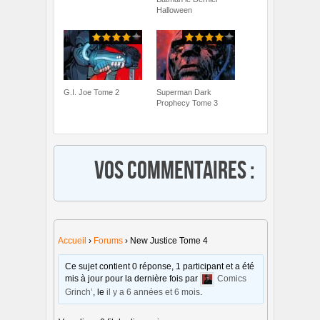
Halloween
G.I. Joe Tome 2
Superman Dark
Prophecy Tome 3
Vos commentaires :
Accueil
›
Forums
›
New Justice Tome 4
Ce sujet contient 0 réponse, 1 participant et a été
mis à jour pour la dernière fois par
Comics
Grinch’
, le
il y a 6 années et 6 mois
.