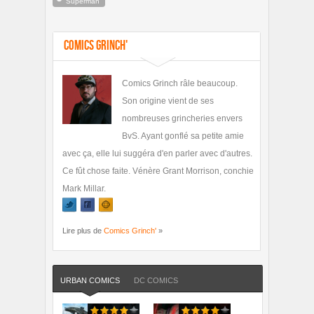
Superman
Comics Grinch'
Comics Grinch râle beaucoup.
Son origine vient de ses
nombreuses grincheries envers
BvS. Ayant gonflé sa petite amie
avec ça, elle lui suggéra d'en parler avec d'autres.
Ce fût chose faite. Vénère Grant Morrison, conchie
Mark Millar.
Lire plus de
Comics Grinch'
»
URBAN COMICS
DC COMICS