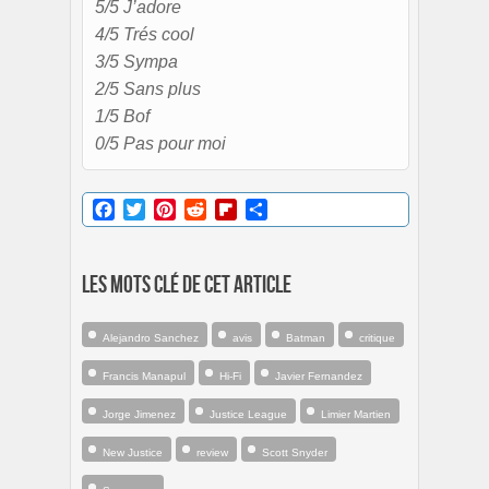
5/5 J’adore
4/5 Trés cool
3/5 Sympa
2/5 Sans plus
1/5 Bof
0/5 Pas pour moi
Facebook
Twitter
Pinterest
Reddit
Flipboard
Partager
Les mots clé de cet article
Alejandro Sanchez
avis
Batman
critique
Francis Manapul
Hi-Fi
Javier Fernandez
Jorge Jimenez
Justice League
Limier Martien
New Justice
review
Scott Snyder