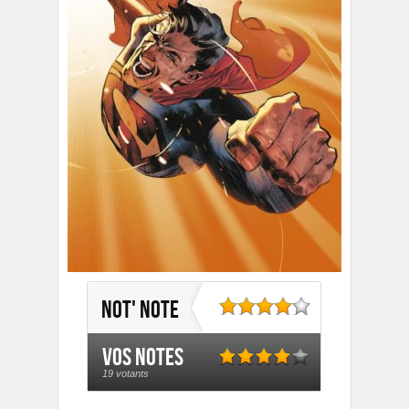
Not' note
Vos notes
19 votants