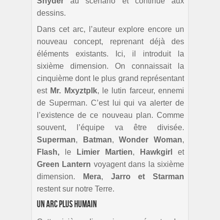
Snyder
au scénario et continue aux
dessins.
Dans cet arc, l’auteur explore encore un
nouveau concept, reprenant déjà des
éléments existants. Ici, il introduit la
sixième dimension. On connaissait la
cinquième dont le plus grand représentant
est
Mr. Mxyztplk
, le lutin farceur, ennemi
de Superman. C’est lui qui va alerter de
l’existence de ce nouveau plan. Comme
souvent, l’équipe va être divisée.
Superman
,
Batman
,
Wonder Woman
,
Flash,
le
Limier Martien
,
Hawkgirl
et
Green Lantern
voyagent dans la sixième
dimension.
Mera
,
Jarro et Starman
restent sur notre Terre.
Un arc plus humain