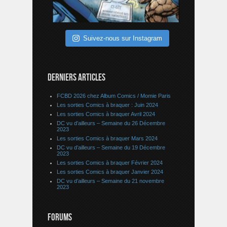
Suivez-nous sur Instagram
DERNIERS ARTICLES
FCBD 2026 chez Album Comics / Momie Paris
Les sorties Comics à braquer : Juin 2024
Les sorties Comics à braquer Avril 2024
DC vu d’ailleurs – Semaine du 26 Décembre
2023
Les sorties Comics à braquer Mars 2024
DC vu d’ailleurs – Semaine du 19 Décembre
2023
Les sorties Comics à braquer Février 2024
Les sorties Comics à braquer Janvier 2024
DC vu d’ailleurs – Semaine du 21 novembre
2023
FORUMS