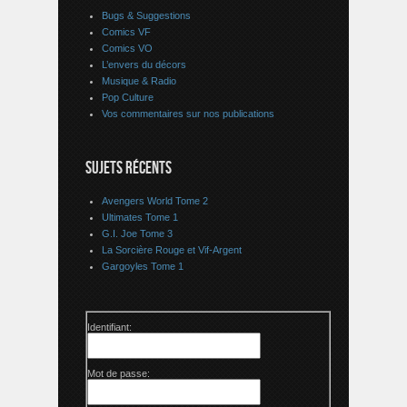
Bugs & Suggestions
Comics VF
Comics VO
L’envers du décors
Musique & Radio
Pop Culture
Vos commentaires sur nos publications
SUJETS RÉCENTS
Avengers World Tome 2
Ultimates Tome 1
G.I. Joe Tome 3
La Sorcière Rouge et Vif-Argent
Gargoyles Tome 1
Identifiant:
Mot de passe: