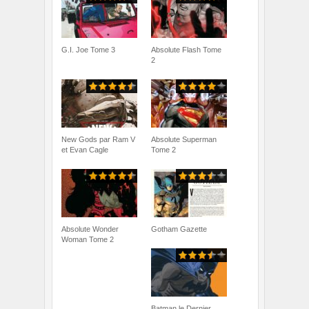
G.I. Joe Tome 3
Absolute Flash Tome
2
New Gods par Ram V
Absolute Superman
et Evan Cagle
Tome 2
Absolute Wonder
Gotham Gazette
Woman Tome 2
Batman le Dernier