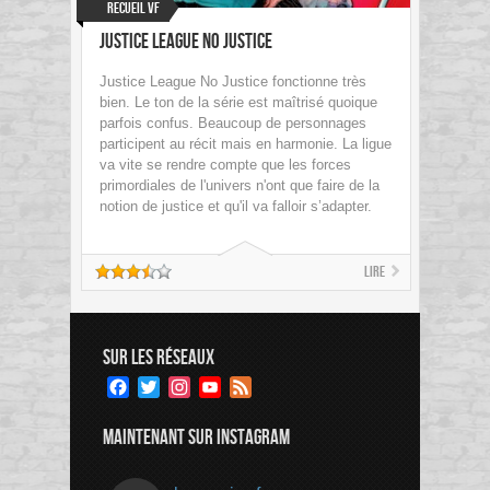
Recueil VF
Justice League No Justice
Justice League No Justice fonctionne très
bien. Le ton de la série est maîtrisé quoique
parfois confus. Beaucoup de personnages
participent au récit mais en harmonie. La ligue
va vite se rendre compte que les forces
primordiales de l'univers n'ont que faire de la
notion de justice et qu'il va falloir s’adapter.
Lire
SUR LES RÉSEAUX
Facebook
Twitter
Instagram
YouTube
Feed
Channel
MAINTENANT SUR INSTAGRAM