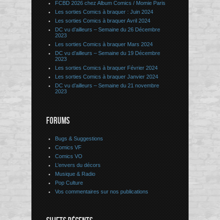
FCBD 2026 chez Album Comics / Momie Paris
Les sorties Comics à braquer : Juin 2024
Les sorties Comics à braquer Avril 2024
DC vu d’ailleurs – Semaine du 26 Décembre
2023
Les sorties Comics à braquer Mars 2024
DC vu d’ailleurs – Semaine du 19 Décembre
2023
Les sorties Comics à braquer Février 2024
Les sorties Comics à braquer Janvier 2024
DC vu d’ailleurs – Semaine du 21 novembre
2023
FORUMS
Bugs & Suggestions
Comics VF
Comics VO
L’envers du décors
Musique & Radio
Pop Culture
Vos commentaires sur nos publications