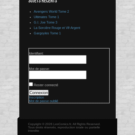
SUJETS RÉCENTS
Avengers World Tome 2
Ultimates Tome 1
G.I. Joe Tome 3
La Sorcière Rouge et Vif-Argent
Gargoyles Tome 1
Identifiant:
Mot de passe:
Rester connecté
Connexion
Inscription
Mot de passe oublié
Copyright © 2026 LesComics.fr, All Rights Reserved.
Tous droits réservés, reproduction totale ou partielle
interdite