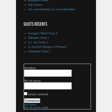
Musique & Radio
Pop Culture
Vos commentaires sur nos publications
SUJETS RÉCENTS
Avengers World Tome 2
Ultimates Tome 1
G.I. Joe Tome 3
La Sorcière Rouge et Vif-Argent
Gargoyles Tome 1
Identifiant:
Mot de passe:
Rester connecté
Connexion
Inscription
Mot de passe oublié