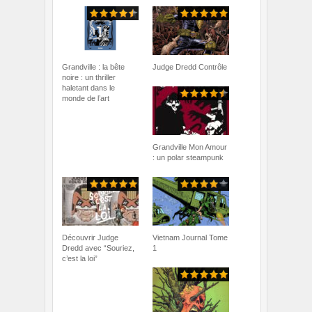
Grandville : la bête
Judge Dredd Contrôle
noire : un thriller
haletant dans le
monde de l’art
Grandville Mon Amour
: un polar steampunk
Découvrir Judge
Vietnam Journal Tome
Dredd avec “Souriez,
1
c’est la loi”