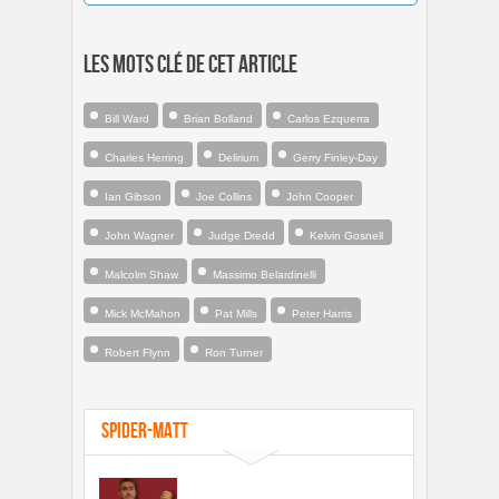
Les mots clé de cet article
Bill Ward
Brian Bolland
Carlos Ezquerra
Charles Herring
Delirium
Gerry Finley-Day
Ian Gibson
Joe Collins
John Cooper
John Wagner
Judge Dredd
Kelvin Gosnell
Malcolm Shaw
Massimo Belardinelli
Mick McMahon
Pat Mills
Peter Harris
Robert Flynn
Ron Turner
Spider-Matt