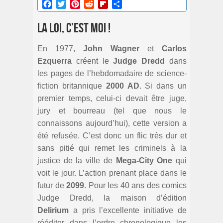
Facebook
Twitter
Pinterest
Reddit
Flipboard
Partager
La loi, c’est moi !
En 1977,
John Wagner
et
Carlos
Ezquerra
créent le
Judge Dredd
dans
les pages de l’hebdomadaire de science-
fiction britannique
2000 AD
. Si dans un
premier temps, celui-ci devait être juge,
jury et bourreau (tel que nous le
connaissons aujourd’hui), cette version a
été refusée. C’est donc un flic très dur et
sans pitié qui remet les criminels à la
justice de la ville de
Mega-City One
qui
voit le jour. L’action prenant place dans le
futur de
2099
. Pour les 40 ans des comics
Judge Dredd, la maison d’édition
Delirium
a pris l’excellente initiative de
rééditer dans l’ordre chronologique les