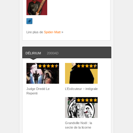
Lire plus de
Spider-Matt
»
DÉLIRIUM
2000AD
Judge Dredd Le
L’Exécuteur – intégrale
Repenti
Grandville Noël : la
secte de la licorne