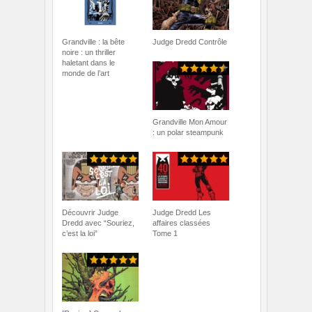
Grandville : la bête
Judge Dredd Contrôle
noire : un thriller
haletant dans le
monde de l’art
Grandville Mon Amour
: un polar steampunk
Découvrir Judge
Judge Dredd Les
Dredd avec “Souriez,
affaires classées
c’est la loi”
Tome 1