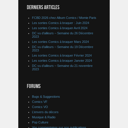
DERNIERS ARTICLES
FCBD 2026 chez Album Comics / Momie Paris
Les sorties Comics à braquer : Juin 2024
Les sorties Comics à braquer Avril 2024
DC vu d’ailleurs – Semaine du 26 Décembre
2023
Les sorties Comics à braquer Mars 2024
DC vu d’ailleurs – Semaine du 19 Décembre
2023
Les sorties Comics à braquer Février 2024
Les sorties Comics à braquer Janvier 2024
DC vu d’ailleurs – Semaine du 21 novembre
2023
FORUMS
Bugs & Suggestions
Comics VF
Comics VO
L’envers du décors
Musique & Radio
Pop Culture
Vos commentaires sur nos publications