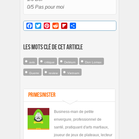
0/5 Pas pour moi
Facebook
Twitter
Pinterest
Reddit
Flipboard
Partager
Les mots clé de cet article
avis
critique
Delirium
Don Lomax
Guerre
review
Vietnam
PrimeSinister
Business-man de petite
envergure, professionnel de
santé, pratiquant d'arts martiaux,
joueur de jeux de plateaux, lecteur