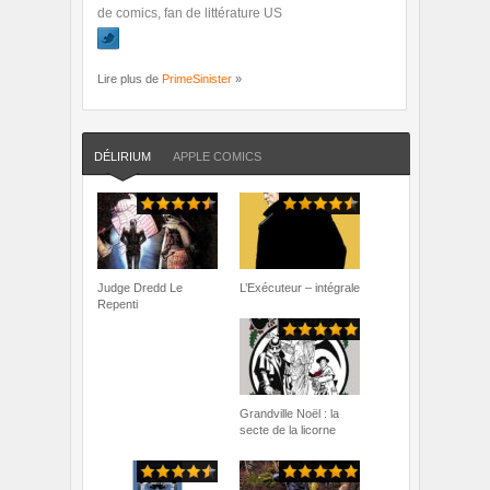
de comics, fan de littérature US
Lire plus de
PrimeSinister
»
DÉLIRIUM
APPLE COMICS
Judge Dredd Le
L’Exécuteur – intégrale
Repenti
Grandville Noël : la
secte de la licorne