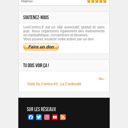
Màlphas
SOUTENEZ-NOUS
LesComics.fr est un site associatif, gratuit et sans
pub. Nous organisons également des événements
en médiathèque, conventions et librairies.
Vous pouvez soutenir notre action par un don.
TU DOIS VOIR ÇA !
Au-
Delà Du Comics #2 : La Continuité
SUR LES RÉSEAUX
Facebook
Twitter
Instagram
YouTube
Feed
Channel