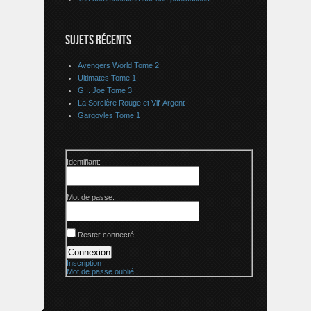
SUJETS RÉCENTS
Avengers World Tome 2
Ultimates Tome 1
G.I. Joe Tome 3
La Sorcière Rouge et Vif-Argent
Gargoyles Tome 1
Identifiant:
Mot de passe:
Rester connecté
Connexion
Inscription
Mot de passe oublié