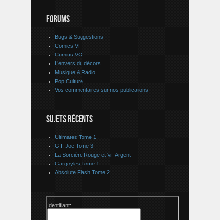
FORUMS
Bugs & Suggestions
Comics VF
Comics VO
L’envers du décors
Musique & Radio
Pop Culture
Vos commentaires sur nos publications
SUJETS RÉCENTS
Ultimates Tome 1
G.I. Joe Tome 3
La Sorcière Rouge et Vif-Argent
Gargoyles Tome 1
Absolute Flash Tome 2
Identifiant: