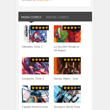
PANINI COMICS
MARVEL COMICS
Ultimates Tome 1
La Sorcière Rouge et
Vif-Argent
Gargoyles Tome 1
Disney Vilains : Scar
Captain America tome
Avengers World Tome