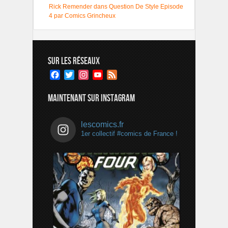
Rick Remender dans Question De Style Episode
4 par Comics Grincheux
SUR LES RÉSEAUX
Facebook
Twitter
Instagram
YouTube
Feed
Channel
MAINTENANT SUR INSTAGRAM
lescomics.fr
1er collectif #comics de France !