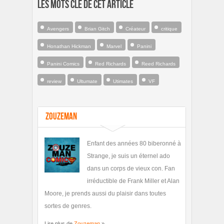
Les mots clé de cet article
Avengers
Brian Gitch
Créateur
critique
Honathan Hickman
Marvel
Panini
Panini Comics
Red Richards
Reed Richards
review
Ultumate
Utimates
VF
Zouzeman
Enfant des années 80 biberonné à
Strange, je suis un éternel ado
dans un corps de vieux con. Fan
irréductible de Frank Miller et Alan
Moore, je prends aussi du plaisir dans toutes
sortes de genres.
Lire plus de
Zouzeman
»