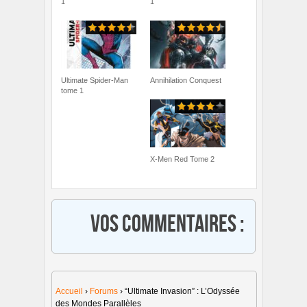
1
1
Ultimate Spider-Man
Annihilation Conquest
tome 1
X-Men Red Tome 2
Vos commentaires :
Accueil
›
Forums
›
“Ultimate Invasion” : L’Odyssée
des Mondes Parallèles