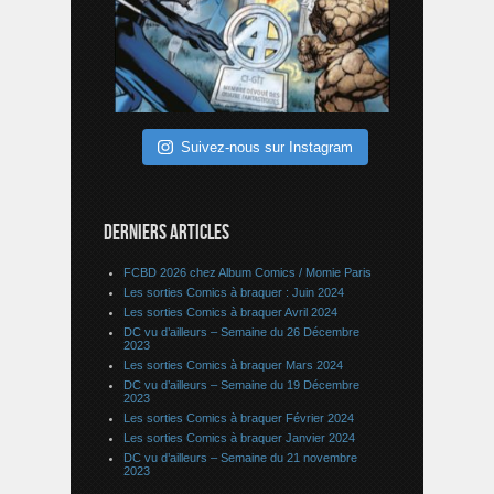
Suivez-nous sur Instagram
DERNIERS ARTICLES
FCBD 2026 chez Album Comics / Momie Paris
Les sorties Comics à braquer : Juin 2024
Les sorties Comics à braquer Avril 2024
DC vu d’ailleurs – Semaine du 26 Décembre
2023
Les sorties Comics à braquer Mars 2024
DC vu d’ailleurs – Semaine du 19 Décembre
2023
Les sorties Comics à braquer Février 2024
Les sorties Comics à braquer Janvier 2024
DC vu d’ailleurs – Semaine du 21 novembre
2023