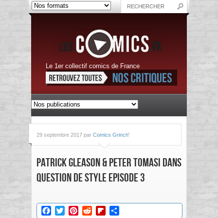
Le 1er collectif comics de France
29 septembre 2017 par
Comics Grinch'
Patrick Gleason & Peter Tomasi dans
Question De Style Episode 3
Facebook
Twitter
Pinterest
Reddit
Flipboard
Partager