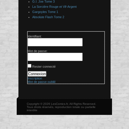
G.I. Joe Tome 3
La Sorcière Rouge et Vif-Argent
Gargoyles Tome 1
Absolute Flash Tome 2
Identifiant:
Mot de passe:
Rester connecté
Connexion
Inscription
Mot de passe oublié
Copyright © 2026 LesComics.fr, All Rights Reserved.
Tous droits réservés, reproduction totale ou partielle
interdite