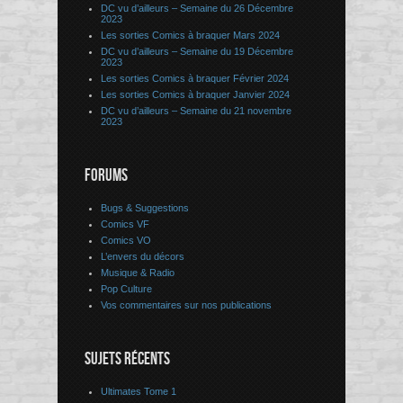
DC vu d’ailleurs – Semaine du 26 Décembre
2023
Les sorties Comics à braquer Mars 2024
DC vu d’ailleurs – Semaine du 19 Décembre
2023
Les sorties Comics à braquer Février 2024
Les sorties Comics à braquer Janvier 2024
DC vu d’ailleurs – Semaine du 21 novembre
2023
FORUMS
Bugs & Suggestions
Comics VF
Comics VO
L’envers du décors
Musique & Radio
Pop Culture
Vos commentaires sur nos publications
SUJETS RÉCENTS
Ultimates Tome 1