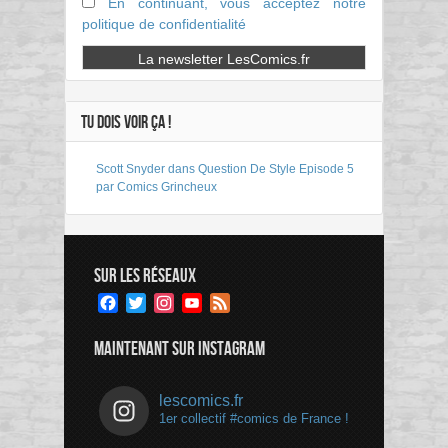
En continuant, vous acceptez notre
politique de confidentialité
TU DOIS VOIR ÇA !
Scott Snyder dans Question De Style Episode 5
par Comics Grincheux
SUR LES RÉSEAUX
Facebook
Twitter
Instagram
YouTube
Feed
Channel
MAINTENANT SUR INSTAGRAM
lescomics.fr
1er collectif #comics de France !