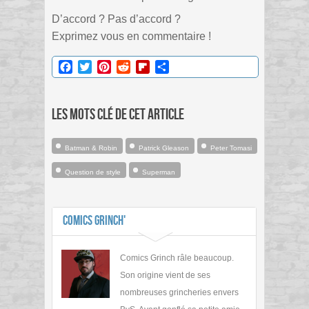
D’accord ? Pas d’accord ?
Exprimez vous en commentaire !
Facebook
Twitter
Pinterest
Reddit
Flipboard
Partager
Les mots clé de cet article
Batman & Robin
Patrick Gleason
Peter Tomasi
Question de style
Superman
Comics Grinch'
Comics Grinch râle beaucoup.
Son origine vient de ses
nombreuses grincheries envers