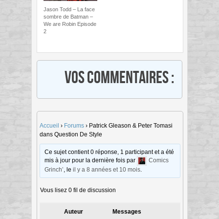
Jason Todd – La face
sombre de Batman –
We are Robin Episode
2
Vos commentaires :
Accueil
›
Forums
›
Patrick Gleason & Peter Tomasi
dans Question De Style
Ce sujet contient 0 réponse, 1 participant et a été
mis à jour pour la dernière fois par
Comics
Grinch’
, le
il y a 8 années et 10 mois
.
Vous lisez 0 fil de discussion
Auteur
Messages