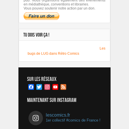
pub. Nous organisons également des événements
en médiathèque, conventions et librairies.
Vous pouvez soutenir notre action par un don.
TU DOIS VOIR ÇA !
Les
bugs de LUG dans Rétro Comics
SUR LES RÉSEAUX
Facebook
Twitter
Instagram
YouTube
Feed
Channel
MAINTENANT SUR INSTAGRAM
lescomics.fr
1er collectif #comics de France !