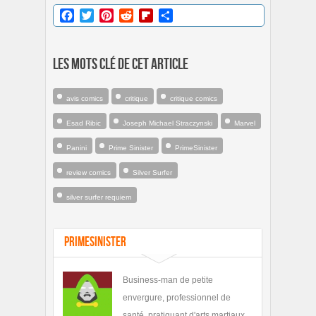
Facebook
Twitter
Pinterest
Reddit
Flipboard
Partager
Les mots clé de cet article
avis comics
critique
critique comics
Esad Ribic
Joseph Michael Straczynski
Marvel
Panini
Prime Sinister
PrimeSinister
review comics
Silver Surfer
silver surfer requiem
PrimeSinister
Business-man de petite
envergure, professionnel de
santé, pratiquant d'arts martiaux,