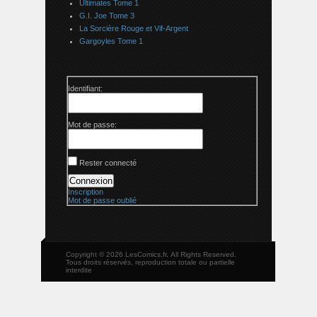
Ultimates Tome 1
G.I. Joe Tome 3
La Sorcière Rouge et Vif-Argent
Gargoyles Tome 1
Identifiant:
Mot de passe:
Rester connecté
Connexion
Inscription
Mot de passe oublié
Copyright © 2026 LesComics.fr, All Rights Reserved.
Tous droits réservés, reproduction totale ou partielle
interdite