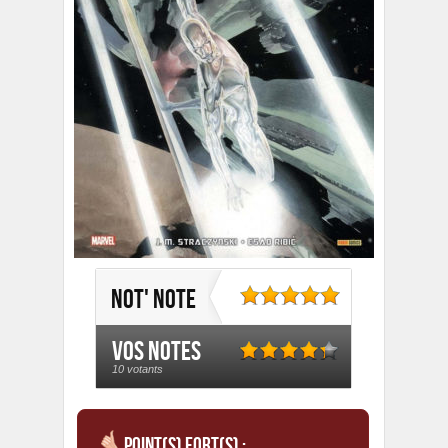
Not' note
Vos notes
10 votants
Point(s) fort(s) :