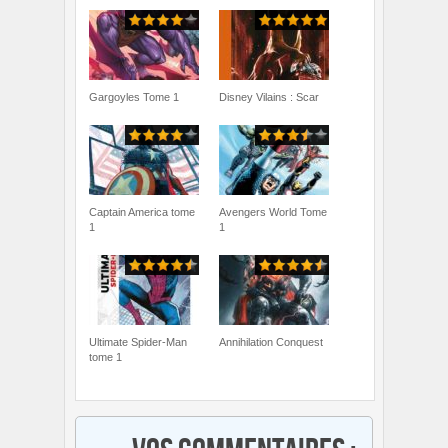
Gargoyles Tome 1
Disney Vilains : Scar
Captain America tome
Avengers World Tome
1
1
Ultimate Spider-Man
Annihilation Conquest
tome 1