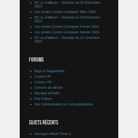
DC vu d’ailleurs – Semaine du 26 Décembre
2023
Les sorties Comics à braquer Mars 2024
DC vu d’ailleurs – Semaine du 19 Décembre
2023
Les sorties Comics à braquer Février 2024
Les sorties Comics à braquer Janvier 2024
DC vu d’ailleurs – Semaine du 21 novembre
2023
FORUMS
Bugs & Suggestions
Comics VF
Comics VO
L’envers du décors
Musique & Radio
Pop Culture
Vos commentaires sur nos publications
SUJETS RÉCENTS
Avengers World Tome 2