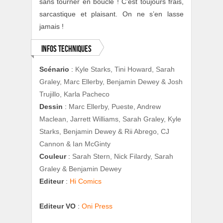
sans tourner en boucle ! C’est toujours frais,
sarcastique et plaisant. On ne s’en lasse
jamais !
Infos techniques
Scénario
:
Kyle Starks, Tini Howard, Sarah
Graley, Marc Ellerby, Benjamin Dewey & Josh
Trujillo, Karla Pacheco
Dessin
:
Marc Ellerby, Pueste, Andrew
Maclean, Jarrett Williams, Sarah Graley, Kyle
Starks, Benjamin Dewey & Rii Abrego, CJ
Cannon & Ian McGinty
Couleur
:
Sarah Stern, Nick Filardy, Sarah
Graley & Benjamin Dewey
Editeur
:
Hi Comics
Editeur VO
:
Oni Press