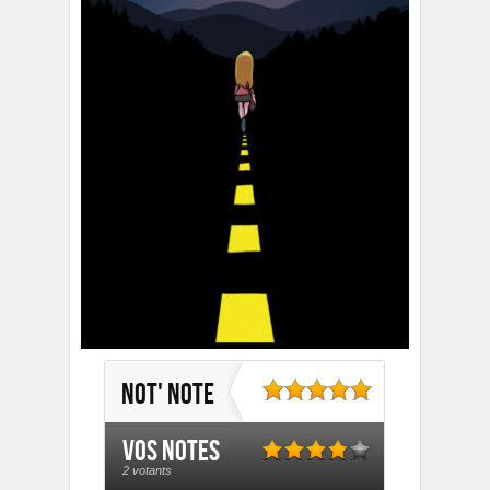
Not' note
Vos notes
2 votants