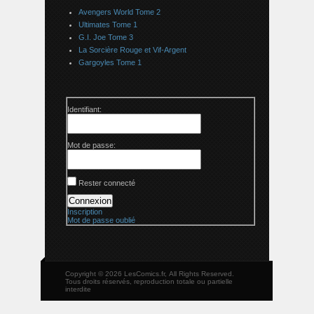
Avengers World Tome 2
Ultimates Tome 1
G.I. Joe Tome 3
La Sorcière Rouge et Vif-Argent
Gargoyles Tome 1
Identifiant:
Mot de passe:
Rester connecté
Connexion
Inscription
Mot de passe oublié
Copyright © 2026 LesComics.fr, All Rights Reserved.
Tous droits réservés, reproduction totale ou partielle
interdite