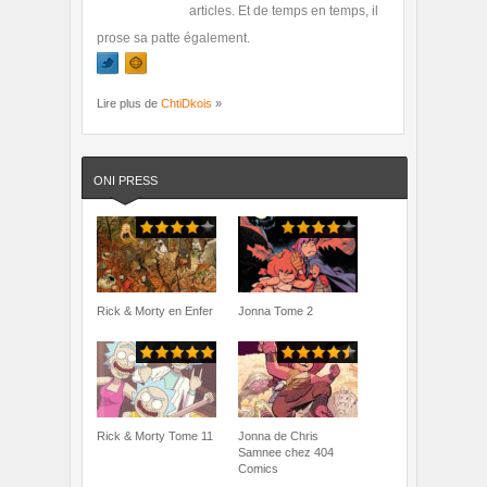
articles. Et de temps en temps, il
prose sa patte également.
Lire plus de
ChtiDkois
»
ONI PRESS
Rick & Morty en Enfer
Jonna Tome 2
Rick & Morty Tome 11
Jonna de Chris
Samnee chez 404
Comics