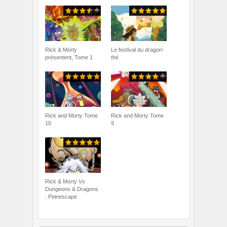
Rick & Morty
Le festival du dragon-
présentent, Tome 1
thé
Rick and Morty Tome
Rick and Morty Tome
10
9
Rick & Morty Vs
Dungeons & Dragons
: Peinescape