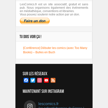
LesComics.fr est un site associatif, gratuit et sans
pub. Nous organisons également des événements
en médiathèque, conventions et librairies.
Vous pouvez soutenir notre action par un don.
TU DOIS VOIR ÇA !
[Conférence] Débuter les comics (avec Too Many
Books) – Bulles en Buch
SUR LES RÉSEAUX
Facebook
Twitter
Instagram
YouTube
Feed
Channel
MAINTENANT SUR INSTAGRAM
lescomics.fr