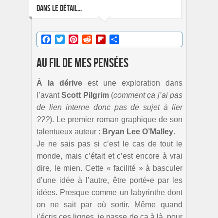
DANS LE DÉTAIL...
Facebook
Twitter
Pinterest
Reddit
Flipboard
Partager
Au fil de mes pensées
À la dérive
est une exploration dans
l’avant
Scott Pilgrim
(
comment ça j’ai pas
de lien interne donc pas de sujet à lier
???
). Le premier roman graphique de son
talentueux auteur :
Bryan Lee O’Malley
.
Je ne sais pas si c’est le cas de tout le
monde, mais c’était et c’est encore à vrai
dire, le mien. Cette « facilité » à basculer
d’une idée à l’autre, être porté•e par les
idées. Presque comme un labyrinthe dont
on ne sait par où sortir. Même quand
j’écris ces lignes, je passe de ça à là, pour