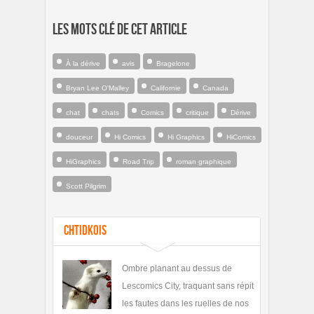
Les mots clé de cet article
À la dérive
avis
Bragelone
Bryan Lee O'Malley
Californie
Canada
chat
chats
Comics
critique
Dérive
douceur
Hi Comics
Hi Graphics
HiComics
HiGraphics
Road Trip
roman graphique
Scott Pilgrim
ChtiDkois
Ombre planant au dessus de
Lescomics City, traquant sans répit
les fautes dans les ruelles de nos