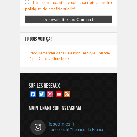
En continuant, vous acceptez notre
politique de confidentialité
TU DOIS VOIR ÇA !
Rick Remender dans Question De Style Episode
4 par Comics Grincheux
SUR LES RÉSEAUX
Facebook
Twitter
Instagram
YouTube
Feed
Channel
MAINTENANT SUR INSTAGRAM
lescomics.fr
1er collectif #comics de France !