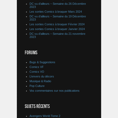
DC vu d’ailleurs – Semaine du 26 Décembre
2023
Les sorties Comics à braquer Mars 2024
DC vu d’ailleurs – Semaine du 19 Décembre
2023
Les sorties Comics à braquer Février 2024
Les sorties Comics à braquer Janvier 2024
DC vu d’ailleurs – Semaine du 21 novembre
2023
FORUMS
Bugs & Suggestions
Comics VF
Comics VO
L’envers du décors
Musique & Radio
Pop Culture
Vos commentaires sur nos publications
SUJETS RÉCENTS
Avengers World Tome 2