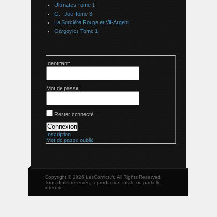
Ultimates Tome 1
G.I. Joe Tome 3
La Sorcière Rouge et Vif-Argent
Gargoyles Tome 1
Identifiant:
Mot de passe:
Rester connecté
Connexion
Inscription
Mot de passe oublié
Copyright © 2026 LesComics.fr, All Rights Reserved.
Tous droits réservés, reproduction totale ou partielle
interdite