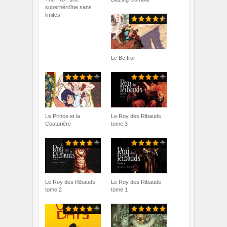
superhéroïne sans
limites!
Le Beffroi
Le Prince et la
Le Roy des Ribauds
Couturière
tome 3
Le Roy des Ribauds
Le Roy des Ribauds
tome 2
tome 1