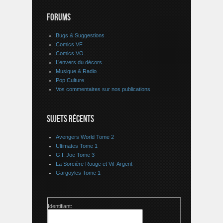
FORUMS
Bugs & Suggestions
Comics VF
Comics VO
L’envers du décors
Musique & Radio
Pop Culture
Vos commentaires sur nos publications
SUJETS RÉCENTS
Avengers World Tome 2
Ultimates Tome 1
G.I. Joe Tome 3
La Sorcière Rouge et Vif-Argent
Gargoyles Tome 1
Identifiant: