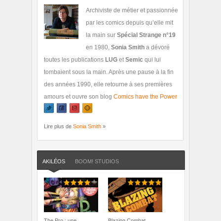
Archiviste de métier et passionnée
par les comics depuis qu’elle mit
la main sur
Spécial Strange n°19
en 1980,
Sonia Smith
a dévoré
toutes les publications
LUG
et
Semic
qui lui
tombaient sous la main. Après une pause à la fin
des années 1990, elle retourne à ses premières
amours et ouvre son blog
Comics have the Power
Lire plus de
Sonia Smith
»
AKILÉOS
BOOM! STUDIOS
The Pro : une
Blazing Combat