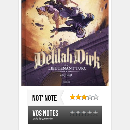
Not' note
Vos notes
sois le premier