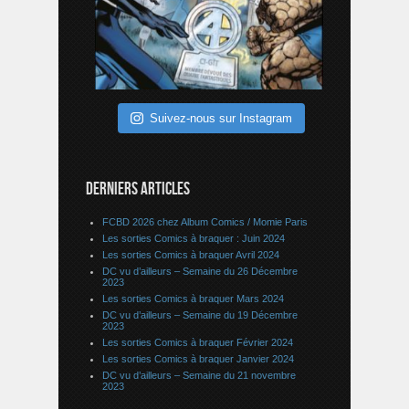
Suivez-nous sur Instagram
DERNIERS ARTICLES
FCBD 2026 chez Album Comics / Momie Paris
Les sorties Comics à braquer : Juin 2024
Les sorties Comics à braquer Avril 2024
DC vu d’ailleurs – Semaine du 26 Décembre
2023
Les sorties Comics à braquer Mars 2024
DC vu d’ailleurs – Semaine du 19 Décembre
2023
Les sorties Comics à braquer Février 2024
Les sorties Comics à braquer Janvier 2024
DC vu d’ailleurs – Semaine du 21 novembre
2023