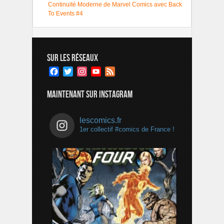
Continuité Moderne de Marvel Comics avec Back
To Events #4
SUR LES RÉSEAUX
Facebook
Twitter
Instagram
YouTube
Feed
Channel
MAINTENANT SUR INSTAGRAM
lescomics.fr
1er collectif #comics de France !