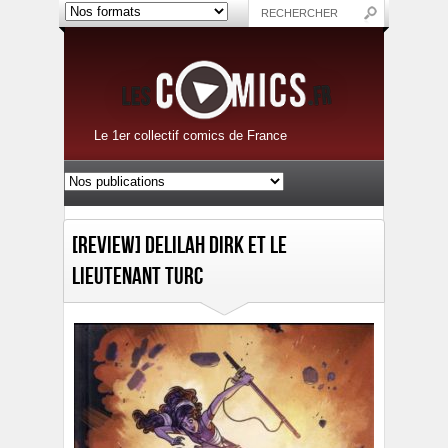
Le 1er collectif comics de France
[Review] Delilah Dirk et le
lieutenant turc