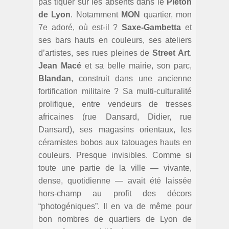
pas tiquer sur les absents dans le
Piéton
de Lyon
. Notamment
MON
quartier, mon
7e adoré, où est-il ?
Saxe-Gambetta
et
ses bars hauts en couleurs, ses ateliers
d’artistes, ses rues pleines de
Street Art
.
Jean Macé
et sa belle mairie, son parc,
Blandan
, construit dans une ancienne
fortification militaire ? Sa multi-culturalité
prolifique, entre vendeurs de tresses
africaines (rue Dansard, Didier, rue
Dansard), ses magasins orientaux, les
céramistes bobos aux tatouages hauts en
couleurs. Presque invisibles. Comme si
toute une partie de la ville — vivante,
dense, quotidienne — avait été laissée
hors-champ au profit des décors
“photogéniques”. Il en va de même pour
bon nombres de quartiers de Lyon de