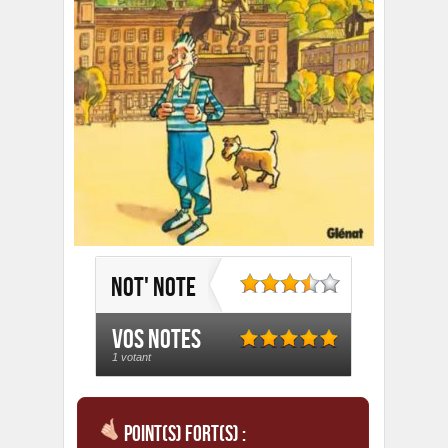
Not' note
Vos notes
1 votant
Point(s) fort(s) :