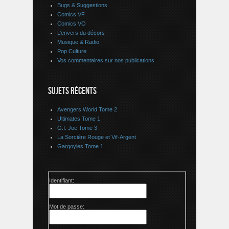
Bugs & Suggestions
Comics VF
Comics VO
L’envers du décors
Musique & Radio
Pop Culture
Vos commentaires sur nos publications
SUJETS RÉCENTS
Avengers World Tome 2
Ultimates Tome 1
G.I. Joe Tome 3
La Sorcière Rouge et Vif-Argent
Gargoyles Tome 1
Identifiant:
Mot de passe: