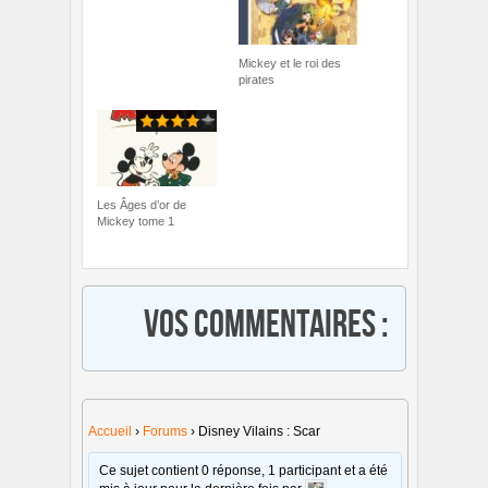
Mickey et le roi des
pirates
Les Âges d’or de
Mickey tome 1
Vos commentaires :
Accueil
›
Forums
›
Disney Vilains : Scar
Ce sujet contient 0 réponse, 1 participant et a été