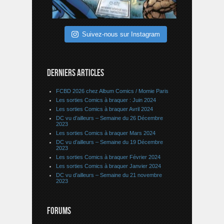
Suivez-nous sur Instagram
DERNIERS ARTICLES
FCBD 2026 chez Album Comics / Momie Paris
Les sorties Comics à braquer : Juin 2024
Les sorties Comics à braquer Avril 2024
DC vu d’ailleurs – Semaine du 26 Décembre
2023
Les sorties Comics à braquer Mars 2024
DC vu d’ailleurs – Semaine du 19 Décembre
2023
Les sorties Comics à braquer Février 2024
Les sorties Comics à braquer Janvier 2024
DC vu d’ailleurs – Semaine du 21 novembre
2023
FORUMS