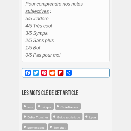
Pour comprendre nos notes
subjectives
:
5/5 J’adore
4/5 Trés cool
3/5 Sympa
2/5 Sans plus
1/5 Bof
0/5 Pas pour moi
Facebook
Twitter
Pinterest
Reddit
Flipboard
Partager
Les mots clé de cet article
avis
critique
Croix-Rousse
Didier Tronchet
Guide touristique
Lyon
promenades
Tronchet