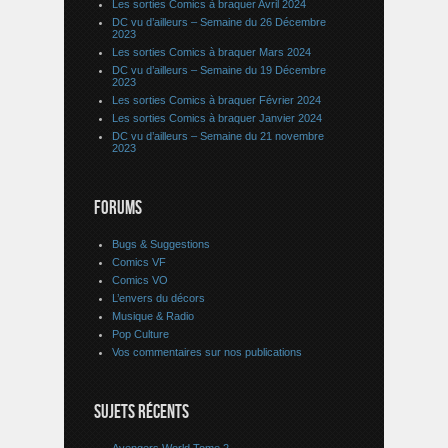
Les sorties Comics à braquer Avril 2024
DC vu d’ailleurs – Semaine du 26 Décembre
2023
Les sorties Comics à braquer Mars 2024
DC vu d’ailleurs – Semaine du 19 Décembre
2023
Les sorties Comics à braquer Février 2024
Les sorties Comics à braquer Janvier 2024
DC vu d’ailleurs – Semaine du 21 novembre
2023
FORUMS
Bugs & Suggestions
Comics VF
Comics VO
L’envers du décors
Musique & Radio
Pop Culture
Vos commentaires sur nos publications
SUJETS RÉCENTS
Avengers World Tome 2