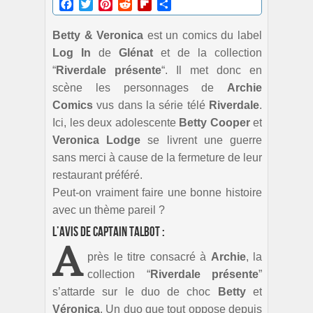
Facebook
Twitter
Pinterest
Reddit
Flipboard
Partager
Betty & Veronica
est un comics du label
Log In
de
Glénat
et de la collection
“
Riverdale présente
“. Il met donc en
scène les personnages de
Archie
Comics
vus dans la série télé
Riverdale
.
Ici, les deux adolescente
Betty Cooper
et
Veronica Lodge
se livrent une guerre
sans merci à cause de la fermeture de leur
restaurant préféré.
Peut-on vraiment faire une bonne histoire
avec un thème pareil ?
L’avis de Captain Talbot :
A
près le titre consacré à
Archie
, la
collection “
Riverdale présente
”
s’attarde sur le duo de choc
Betty
et
Véronica
. Un duo que tout oppose depuis