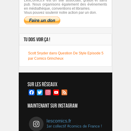
LesComics.fr est un site associatif, gratuit et sans
pub. Nous organisons également des événements
en médiathèque, conventions et librairies.
Vous pouvez soutenir notre action par un don.
TU DOIS VOIR ÇA !
Scott Snyder dans Question De Style Episode 5
par Comics Grincheux
SUR LES RÉSEAUX
Facebook
Twitter
Instagram
YouTube
Feed
Channel
MAINTENANT SUR INSTAGRAM
lescomics.fr
1er collectif #comics de France !