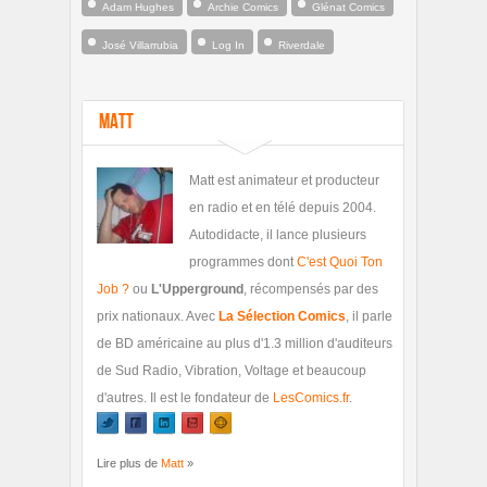
Adam Hughes
Archie Comics
Glénat Comics
José Villarrubia
Log In
Riverdale
Matt
Matt est animateur et producteur
en radio et en télé depuis 2004.
Autodidacte, il lance plusieurs
programmes dont
C'est Quoi Ton
Job ?
ou
L'Upperground
, récompensés par des
prix nationaux. Avec
La Sélection Comics
, il parle
de BD américaine au plus d'1.3 million d'auditeurs
de Sud Radio, Vibration, Voltage et beaucoup
d'autres. Il est le fondateur de
LesComics.fr
.
Lire plus de
Matt
»