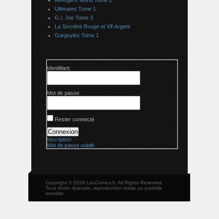
Ultimates Tome 1
G.I. Joe Tome 3
La Sorcière Rouge et Vif-Argent
Gargoyles Tome 1
Identifiant:
Mot de passe:
Rester connecté
Connexion
Inscription
Mot de passe oublié
Copyright © 2026 LesComics.fr, All Rights Reserved.
Tous droits réservés, reproduction totale ou partielle
interdite