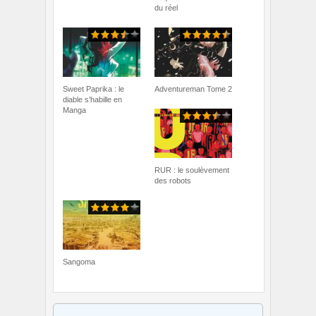
du réel
Sweet Paprika : le
Adventureman Tome 2
diable s’habille en
Manga
RUR : le soulèvement
des robots
Sangoma