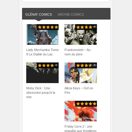
GLÉNAT COMICS
ARCHIE COMICS
Lady Mechanika Tome
Frankenstein – Au
9 Le Diable du Lac
nom du père
Moby Dick : Une
Alicia Keys – Girl on
obsession jusqu’à la
Fire
mer
Friday Livre 2 : une
enquête aux frontières