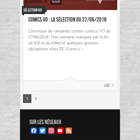
Sélection VO
Comics VO : La sélection du 27/06/2018
Chronique de certaines sorties comics VO du
27/06/2018. Une semaine marquée par la fin
de Kill or be killed et quelques grosses
déceptions chez DC Comics !
Lire
1
2
SUR LES RÉSEAUX
Facebook
Twitter
Instagram
YouTube
Feed
Channel