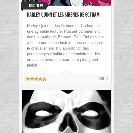
Recueil VF
Harley Quinn et les Sirènes de Gotham
Harley Quinn et les Sirènes de Gotham est
une agréable lecture. Puisant parfaitement
dans le mythe de Batman, Paul Dini parvient
à écrire une bonne histoire sans en invoquer
le chevalier noir. Il y approfondit des
personnages d'habitude secondaires et les
émancipe avec brio pour notre plus grand
plaisir !
Lire