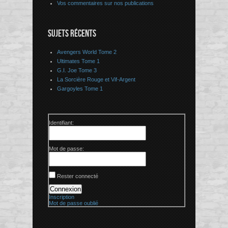
Vos commentaires sur nos publications
SUJETS RÉCENTS
Avengers World Tome 2
Ultimates Tome 1
G.I. Joe Tome 3
La Sorcière Rouge et Vif-Argent
Gargoyles Tome 1
Identifiant:
Mot de passe:
Rester connecté
Connexion
Inscription
Mot de passe oublié