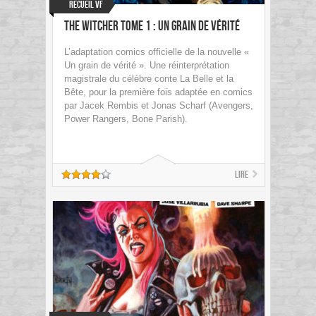
Recueil VF
The Witcher Tome 1 : Un grain de vérité
L’adaptation comics officielle de la nouvelle «
Un grain de vérité ». Une réinterprétation
magistrale du célèbre conte La Belle et la
Bête, pour la première fois adaptée en comics
par Jacek Rembis et Jonas Scharf (Avengers,
Power Rangers, Bone Parish).
Lire