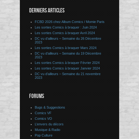
DERNIERS ARTICLES
FCBD 2026 chez Album Comics / Momie Paris
Les sorties Comics à braquer : Juin 2024
Les sorties Comics à braquer Avril 2024
DC vu d’ailleurs – Semaine du 26 Décembre
2023
Les sorties Comics à braquer Mars 2024
DC vu d’ailleurs – Semaine du 19 Décembre
2023
Les sorties Comics à braquer Février 2024
Les sorties Comics à braquer Janvier 2024
DC vu d’ailleurs – Semaine du 21 novembre
2023
FORUMS
Bugs & Suggestions
Comics VF
Comics VO
L’envers du décors
Musique & Radio
Pop Culture