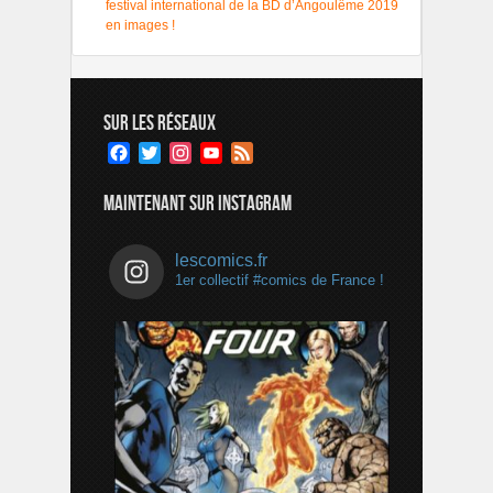
festival international de la BD d’Angoulême 2019
en images !
SUR LES RÉSEAUX
Facebook
Twitter
Instagram
YouTube
Feed
Channel
MAINTENANT SUR INSTAGRAM
lescomics.fr
1er collectif #comics de France !