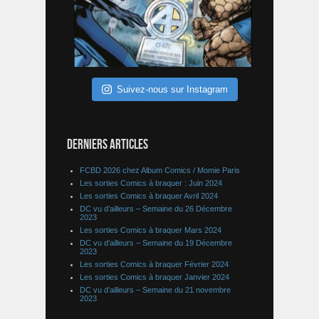
Suivez-nous sur Instagram
DERNIERS ARTICLES
FCBD 2026 chez Album Comics / Momie Paris
Les sorties Comics à braquer : Juin 2024
Les sorties Comics à braquer Avril 2024
DC vu d’ailleurs – Semaine du 26 Décembre
2023
Les sorties Comics à braquer Mars 2024
DC vu d’ailleurs – Semaine du 19 Décembre
2023
Les sorties Comics à braquer Février 2024
Les sorties Comics à braquer Janvier 2024
DC vu d’ailleurs – Semaine du 21 novembre
2023