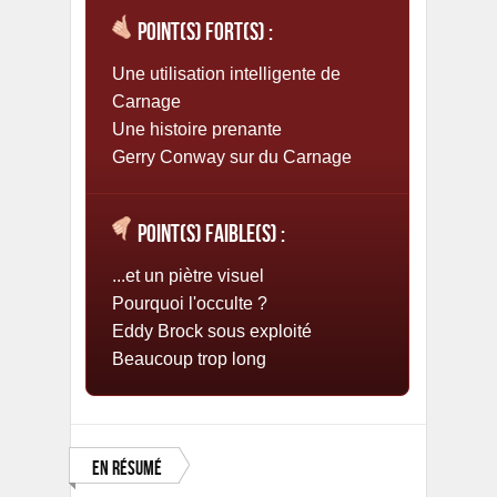
Point(s) fort(s) :
Une utilisation intelligente de
Carnage
Une histoire prenante
Gerry Conway sur du Carnage
Point(s) faible(s) :
...et un piètre visuel
Pourquoi l'occulte ?
Eddy Brock sous exploité
Beaucoup trop long
En résumé