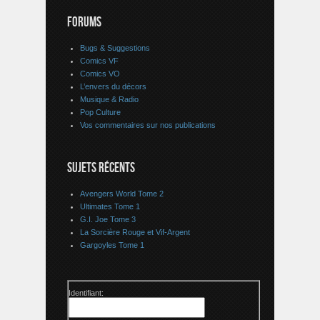
FORUMS
Bugs & Suggestions
Comics VF
Comics VO
L’envers du décors
Musique & Radio
Pop Culture
Vos commentaires sur nos publications
SUJETS RÉCENTS
Avengers World Tome 2
Ultimates Tome 1
G.I. Joe Tome 3
La Sorcière Rouge et Vif-Argent
Gargoyles Tome 1
Identifiant: