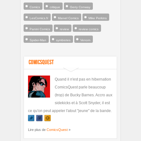
Comics
critique
Gerry Conway
LesComics.fr
Marvel Comics
Mike Perkins
Panini Comics
review
review comics
Spider-Man
symbiotes
Venom
ComicsQuest
Quand il n'est pas en hibernation
ComicsQuest parle beaucoup
(trop) de Bucky Barnes. Accro aux
sidekicks et à Scott Snyder, il est
ce qu'on peut appeler l'atout "jeune" de la bande.
Lire plus de
ComicsQuest
»