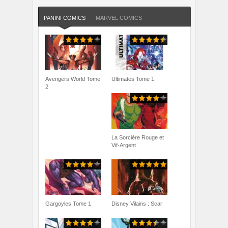
PANINI COMICS
MARVEL COMICS
Avengers World Tome
Ultimates Tome 1
2
La Sorcière Rouge et
Vif-Argent
Gargoyles Tome 1
Disney Vilains : Scar