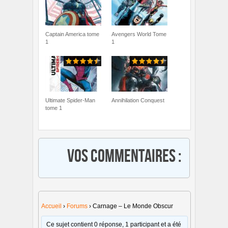
Captain America tome
Avengers World Tome
1
1
Ultimate Spider-Man
Annihilation Conquest
tome 1
Vos commentaires :
Accueil
›
Forums
›
Carnage – Le Monde Obscur
Ce sujet contient 0 réponse, 1 participant et a été