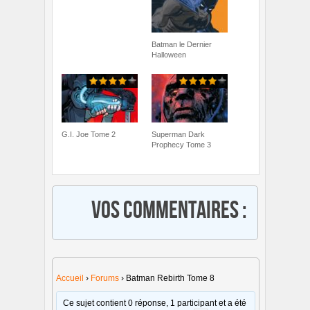
Batman le Dernier
Halloween
G.I. Joe Tome 2
Superman Dark
Prophecy Tome 3
Vos commentaires :
Accueil
›
Forums
›
Batman Rebirth Tome 8
Ce sujet contient 0 réponse, 1 participant et a été