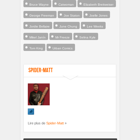
Bruce Wayne
Catwoman
Elizabeth Breitweiser
George Freeman
Joe Staton
Joelle Jones
Jordie Bellaire
June Chung
Lee Weeks
Mikel Janín
Mr Freeze
Selina Kyle
Tom King
Urban Comics
Spider-Matt
Lire plus de
Spider-Matt
»