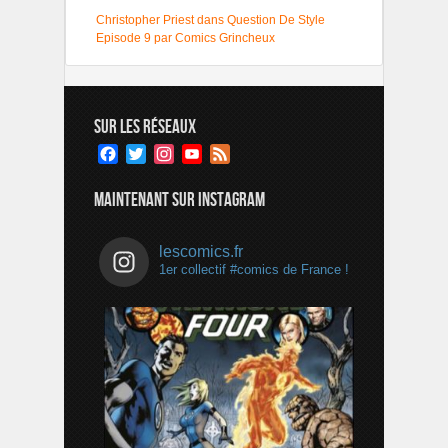
Christopher Priest dans Question De Style
Episode 9 par Comics Grincheux
SUR LES RÉSEAUX
Facebook
Twitter
Instagram
YouTube
Feed
Channel
MAINTENANT SUR INSTAGRAM
lescomics.fr
1er collectif #comics de France !