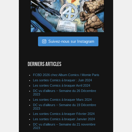
Suivez-nous sur Instagram
DERNIERS ARTICLES
FCBD 2026 chez Album Comics / Momie Paris
Les sorties Comics à braquer : Juin 2024
Les sorties Comics à braquer Avril 2024
DC vu d’ailleurs – Semaine du 26 Décembre
2023
Les sorties Comics à braquer Mars 2024
DC vu d’ailleurs – Semaine du 19 Décembre
2023
Les sorties Comics à braquer Février 2024
Les sorties Comics à braquer Janvier 2024
DC vu d’ailleurs – Semaine du 21 novembre
2023