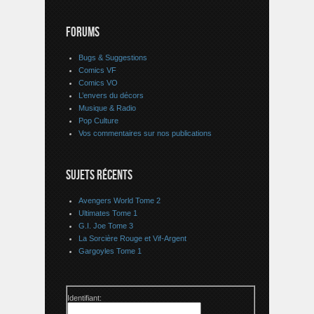
FORUMS
Bugs & Suggestions
Comics VF
Comics VO
L’envers du décors
Musique & Radio
Pop Culture
Vos commentaires sur nos publications
SUJETS RÉCENTS
Avengers World Tome 2
Ultimates Tome 1
G.I. Joe Tome 3
La Sorcière Rouge et Vif-Argent
Gargoyles Tome 1
Identifiant: