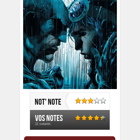
Not' note
Vos notes
11 votants