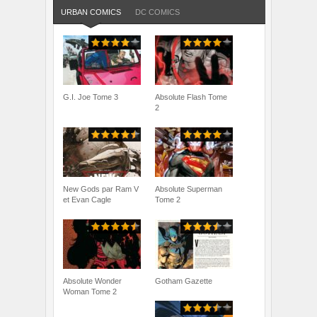
URBAN COMICS
DC COMICS
G.I. Joe Tome 3
Absolute Flash Tome
2
New Gods par Ram V
Absolute Superman
et Evan Cagle
Tome 2
Absolute Wonder
Gotham Gazette
Woman Tome 2