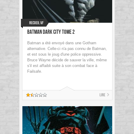
Recueil VF
Batman Dark City tome 2
Batman a été envoyé dans une Gotham
alternative. Celle-ci n'a pas connu de Batman,
et est sous le joug d'une police oppressive.
Bruce Wayne décide de sauver la ville, même
s'il est affaibli suite à son combat face à
Failsafe.
Lire