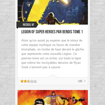
Recueil VF
Legion of Super Heroes par Bendis Tome 1
Alors qu’on aurait pu espérer que le retour de
cette équipe mythique se fasse de manière
triomphale, on tombe de haut devant le gâchis
que représente cette nouvelle Légion. Ce
premier tome est un échec sur toute la ligne
que même les incroyables dessins de Ryan
Sook n’arrivent pas à sauver.
Lire