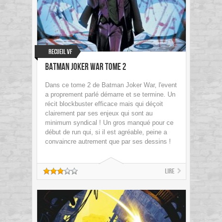
Recueil VF
Batman Joker War Tome 2
Dans ce tome 2 de Batman Joker War, l'event
a proprement parlé démarre et se termine. Un
récit blockbuster efficace mais qui déçoit
clairement par ses enjeux qui sont au
minimum syndical ! Un gros manqué pour ce
début de run qui, si il est agréable, peine a
convaincre autrement que par ses dessins !
Lire