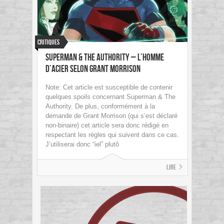
Critiques
Superman & The Authority – L’Homme
d’Acier selon Grant Morrison
Note: Cet article est susceptible de contenir
quelques spoils concernant Superman & The
Authority. De plus, conformément à la
demande de Grant Morrison (qui s’est déclaré
non-binaire) cet article sera donc rédigé en
respectant les règles qui suivent dans ce cas.
J’utiliserai donc “iel” plutô
Lire