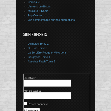
Comics VO
L’envers du décors
Musique & Radio
Pop Culture
Vos commentaires sur nos publications
SUJETS RÉCENTS
Ultimates Tome 1
G.I. Joe Tome 3
La Sorcière Rouge et Vif-Argent
Gargoyles Tome 1
Absolute Flash Tome 2
Identifiant:
Mot de passe:
Rester connecté
Connexion