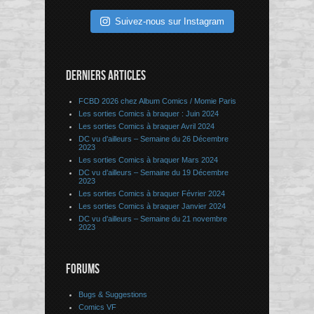
Suivez-nous sur Instagram
DERNIERS ARTICLES
FCBD 2026 chez Album Comics / Momie Paris
Les sorties Comics à braquer : Juin 2024
Les sorties Comics à braquer Avril 2024
DC vu d’ailleurs – Semaine du 26 Décembre
2023
Les sorties Comics à braquer Mars 2024
DC vu d’ailleurs – Semaine du 19 Décembre
2023
Les sorties Comics à braquer Février 2024
Les sorties Comics à braquer Janvier 2024
DC vu d’ailleurs – Semaine du 21 novembre
2023
FORUMS
Bugs & Suggestions
Comics VF