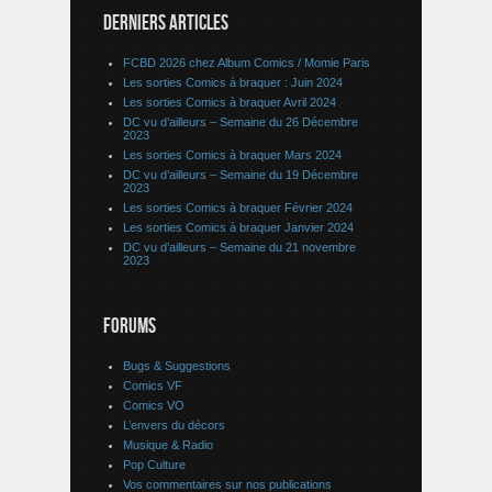
DERNIERS ARTICLES
FCBD 2026 chez Album Comics / Momie Paris
Les sorties Comics à braquer : Juin 2024
Les sorties Comics à braquer Avril 2024
DC vu d’ailleurs – Semaine du 26 Décembre
2023
Les sorties Comics à braquer Mars 2024
DC vu d’ailleurs – Semaine du 19 Décembre
2023
Les sorties Comics à braquer Février 2024
Les sorties Comics à braquer Janvier 2024
DC vu d’ailleurs – Semaine du 21 novembre
2023
FORUMS
Bugs & Suggestions
Comics VF
Comics VO
L’envers du décors
Musique & Radio
Pop Culture
Vos commentaires sur nos publications