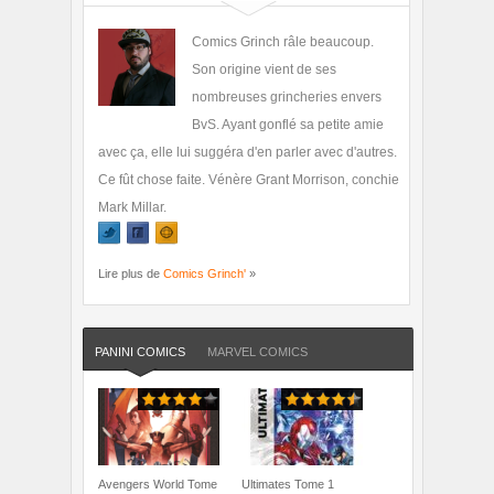
Comics Grinch râle beaucoup.
Son origine vient de ses
nombreuses grincheries envers
BvS. Ayant gonflé sa petite amie
avec ça, elle lui suggéra d'en parler avec d'autres.
Ce fût chose faite. Vénère Grant Morrison, conchie
Mark Millar.
Lire plus de
Comics Grinch'
»
PANINI COMICS
MARVEL COMICS
Avengers World Tome
Ultimates Tome 1