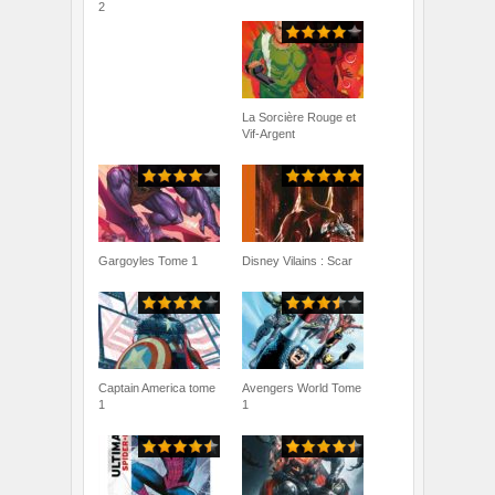
2
La Sorcière Rouge et
Vif-Argent
Gargoyles Tome 1
Disney Vilains : Scar
Captain America tome
Avengers World Tome
1
1