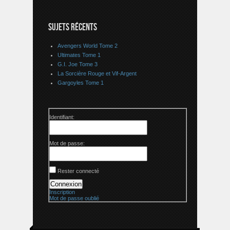
SUJETS RÉCENTS
Avengers World Tome 2
Ultimates Tome 1
G.I. Joe Tome 3
La Sorcière Rouge et Vif-Argent
Gargoyles Tome 1
Identifiant:
Mot de passe:
Rester connecté
Connexion
Inscription
Mot de passe oublié