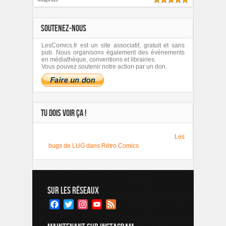
SOUTENEZ-NOUS
LesComics.fr est un site associatif, gratuit et sans
pub. Nous organisons également des événements
en médiathèque, conventions et librairies.
Vous pouvez soutenir notre action par un don.
TU DOIS VOIR ÇA !
Les
bugs de LUG dans Rétro Comics
SUR LES RÉSEAUX
Facebook
Twitter
Instagram
YouTube
Feed
Channel