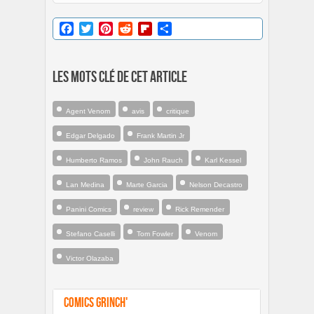
Facebook
Twitter
Pinterest
Reddit
Flipboard
Partager
Les mots clé de cet article
Agent Venom
avis
critique
Edgar Delgado
Frank Martin Jr
Humberto Ramos
John Rauch
Karl Kessel
Lan Medina
Marte Garcia
Nelson Decastro
Panini Comics
review
Rick Remender
Stefano Caselli
Tom Fowler
Venom
Victor Olazaba
Comics Grinch'