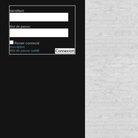
Identifiant:
Mot de passe:
Rester connecté
Inscription
Mot de passe oublié
Connexion