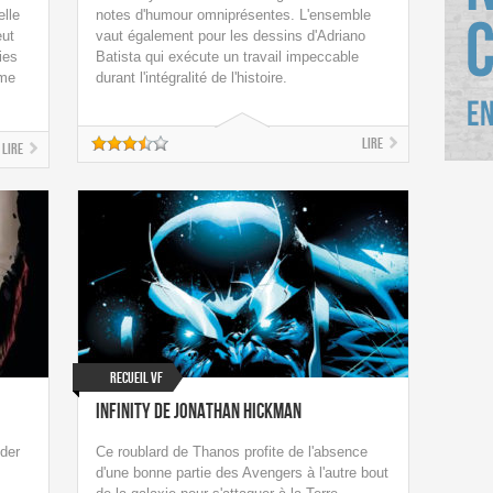
elle
notes d'humour omniprésentes. L'ensemble
eut
vaut également pour les dessins d'Adriano
ies
Batista qui exécute un travail impeccable
ême
durant l'intégralité de l'histoire.
Lire
Lire
Recueil VF
Infinity de Jonathan Hickman
der
Ce roublard de Thanos profite de l'absence
d'une bonne partie des Avengers à l'autre bout