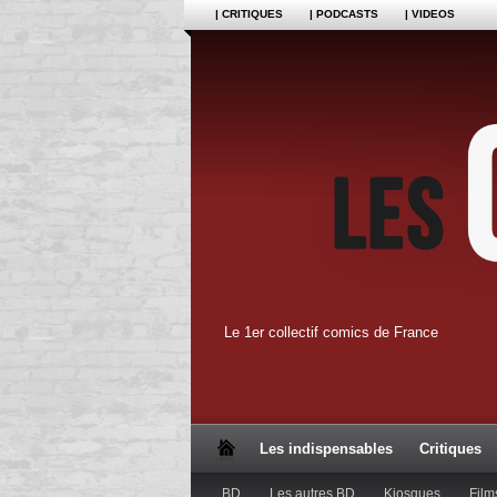
| CRITIQUES
| PODCASTS
| VIDEOS
Le 1er collectif comics de France
Les indispensables
Critiques
BD
Les autres BD
Kiosques
Film