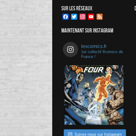
SUR LES RÉSEAUX
Facebook
Twitter
Instagram
YouTube
Feed
Channel
MAINTENANT SUR INSTAGRAM
lescomics.fr
1er collectif #comics de
France !
Suivez-nous sur Instagram