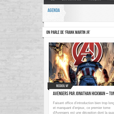
AGENDA
ON PARLE DE ‘FRANK MARTIN JR’
Recueil VF
Avengers par Jonathan Hickman – To
Faisant office d’introduction bien trop lon
et manquant d’enjeux, ce premier tome
d'Avengers est une déception dont la qual