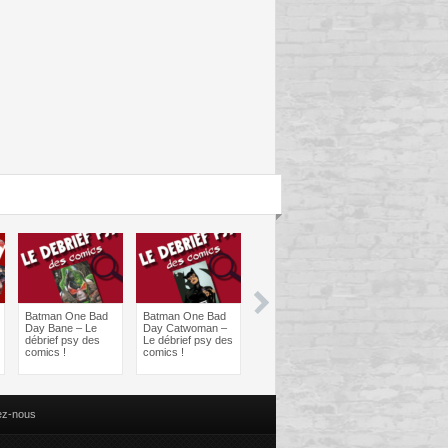
Batman One Bad
Batman One Bad
Les sorties
Les sorties
Day Bane – Le
Day Catwoman –
Comics à braquer
Comics à bra
débrief psy des
Le débrief psy des
: Juin 2024
Avril 2024
comics !
comics !
ez-nous