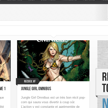
Recueil VF
me 1
Jungle Girl Omnibus
gue
Jungle Girl Omnibus est un très bon récit pop-
corn qui saura vous divertir à coup sûr.
ité
L'action y est constante et agrémentée de