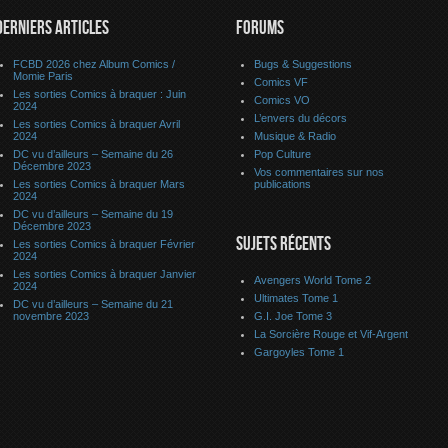
DERNIERS ARTICLES
FORUMS
FCBD 2026 chez Album Comics /
Bugs & Suggestions
Momie Paris
Comics VF
Les sorties Comics à braquer : Juin
Comics VO
2024
L’envers du décors
Les sorties Comics à braquer Avril
2024
Musique & Radio
DC vu d’ailleurs – Semaine du 26
Pop Culture
Décembre 2023
Vos commentaires sur nos
Les sorties Comics à braquer Mars
publications
2024
DC vu d’ailleurs – Semaine du 19
Décembre 2023
SUJETS RÉCENTS
Les sorties Comics à braquer Février
2024
Les sorties Comics à braquer Janvier
Avengers World Tome 2
2024
Ultimates Tome 1
DC vu d’ailleurs – Semaine du 21
novembre 2023
G.I. Joe Tome 3
La Sorcière Rouge et Vif-Argent
Gargoyles Tome 1