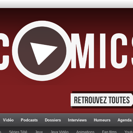
Vidéo
Podcasts
Dossiers
Interviews
Humeurs
Agenda
s
Séries Télé
Jeux
Jeux Vidéo
Animations
Fan films
Yout