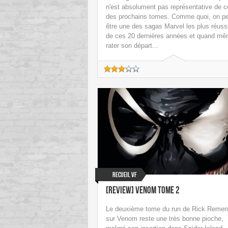
n'est absolument pas représentative de c
des prochains tomes. Comme quoi, on p
être une des sagas Marvel les plus réuss
de ces 20 dernières années et quand m
rater son départ...
Recueil VF
[Review] Venom Tome 2
Le deuxième tome du run de Rick Remen
sur Venom reste une très bonne pioche,