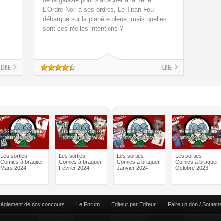
de la galaxie pour s'attaquer à la Terre.
L'Ordre Noir à ses ordres, Le Titan Fou
débarque sur la planète bleue, mais quelles
sont ces réelles intentions ?
Lire
Lire
Les sorties
Les sorties
Les sorties
Les sorties
Comics à braquer
Comics à braquer
Comics à braquer
Comics à braquer
Mars 2024
Février 2024
Janvier 2024
Octobre 2023
èglement de nos concours
Le Forum
Editeur par Editeur
Faire un don / Souten