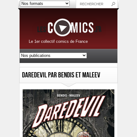
Le 1er collectif comics de France
Daredevil par Bendis et Maleev