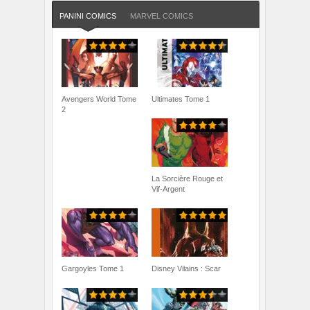
PANINI COMICS
MARVEL COMICS
Avengers World Tome
Ultimates Tome 1
2
La Sorcière Rouge et
Vif-Argent
Gargoyles Tome 1
Disney Vilains : Scar