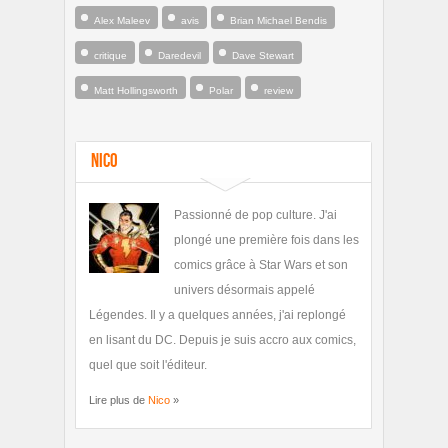
Alex Maleev
avis
Brian Michael Bendis
critique
Daredevil
Dave Stewart
Matt Hollingsworth
Polar
review
Nico
Passionné de pop culture. J'ai
plongé une première fois dans les
comics grâce à Star Wars et son
univers désormais appelé
Légendes. Il y a quelques années, j'ai replongé
en lisant du DC. Depuis je suis accro aux comics,
quel que soit l'éditeur.
Lire plus de
Nico
»