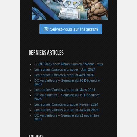
Suivez-nous sur Instagram
DERNIERS ARTICLES
FCBD 2026 chez Album Comics / Momie Paris
Les sorties Comics à braquer : Juin 2024
Les sorties Comics à braquer Avril 2024
DC vu d’ailleurs – Semaine du 26 Décembre
2023
Les sorties Comics à braquer Mars 2024
DC vu d’ailleurs – Semaine du 19 Décembre
2023
Les sorties Comics à braquer Février 2024
Les sorties Comics à braquer Janvier 2024
DC vu d’ailleurs – Semaine du 21 novembre
2023