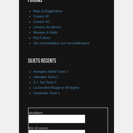
FORUMS
Bugs & Suggestions
Comics VF
Comics VO
L’envers du décors
Musique & Radio
Pop Culture
Vos commentaires sur nos publications
SUJETS RÉCENTS
Avengers World Tome 2
Ultimates Tome 1
G.I. Joe Tome 3
La Sorcière Rouge et Vif-Argent
Gargoyles Tome 1
Identifiant:
Mot de passe: