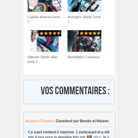
Captain America tome
Avengers World Tome
1
1
Ultimate Spider-Man
Annihilation Conquest
tome 1
Vos commentaires :
Accueil
›
Forums
›
Daredevil par Bendis et Maleev
Ce sujet contient 0 réponse, 1 participant et a été
mis à jour pour la dernière fois par
Nico
, le
il