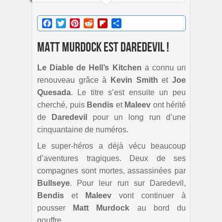
Facebook
Twitter
Pinterest
Reddit
Flipboard
Partager
Matt Murdock est Daredevil !
Le Diable de Hell’s Kitchen
a connu un
renouveau grâce à
Kevin Smith
et
Joe
Quesada
. Le titre s’est ensuite un peu
cherché, puis
Bendis
et
Maleev
ont hérité
de
Daredevil
pour un long run d’une
cinquantaine de numéros.
Le super-héros a déjà vécu beaucoup
d’aventures tragiques. Deux de ses
compagnes sont mortes, assassinées par
Bullseye
. Pour leur run sur Daredevil,
Bendis
et
Maleev
vont continuer à
pousser
Matt Murdock
au bord du
gouffre.