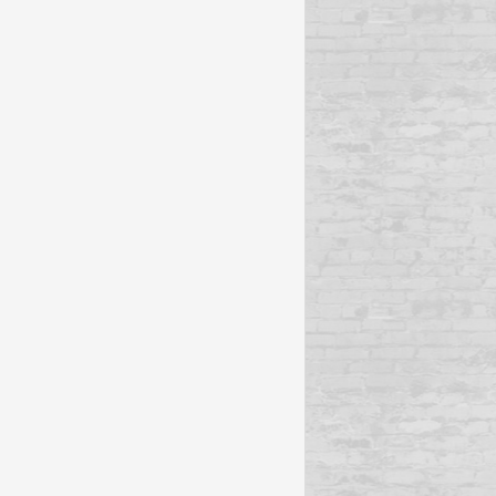
 D'ANGOULÊME
FIBD
IL FAUT FLINGUER RAMIREZ
NICOLAS PETRIMAUX