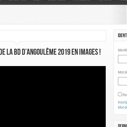
IDENT
de la BD d’Angoulême 2019 en images !
Identi
Mot d
Re
Inscri
Mot d
DERNI