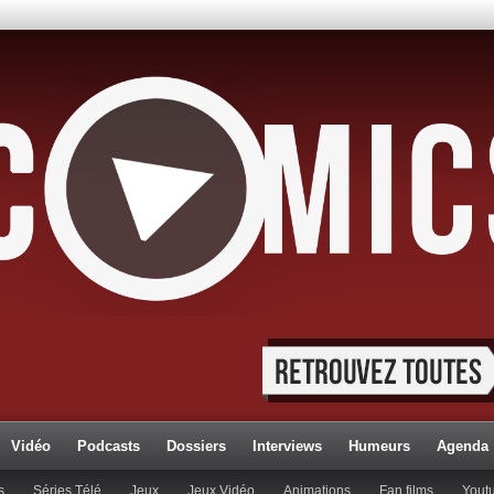
Vidéo
Podcasts
Dossiers
Interviews
Humeurs
Agenda
s
Séries Télé
Jeux
Jeux Vidéo
Animations
Fan films
Yout