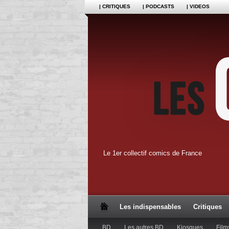
| CRITIQUES
| PODCASTS
| VIDEOS
Le 1er collectif comics de France
Les indispensables
Critiques
BD
Les autres BD
Kiosques
Film