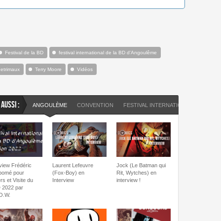
Festival de la BD
festival international de la BD d'Angoulême
Petrimaux
Terry Moore
Vidéos
 AUSSI :
ANGOULÈME
CONVENTION
FESTIVAL INTERNATIONAL DE LA BD
rview Frédéric
Laurent Lefeuvre
Jock (Le Batman qui
pomé pour
(Fox-Boy) en
Rit, Wytches) en
s et Visite du
Interview
interview !
 2022 par
O.W.