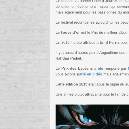
Ce succès va donner l’idée à Jean Markidia
de créer un événement majeur qui deviendr
mais également pour les passionnés du mo
Le festival récompense aujourd’hui les oeu
Le
Fauve d’or
est le Prix du meilleur album
En 2019 il a été attribué à
Emil Ferris
pour
Il y’a aussi d’autres prix à Angoulême co
Halfdan Pisket.
Le
Prix des Lycéens
a été remporté par
vous avions
parlé en vidéo
mais égalemen
Cette
édition 2019
était sous le signe du su
Une année plutôt attrayante pour le fan de 