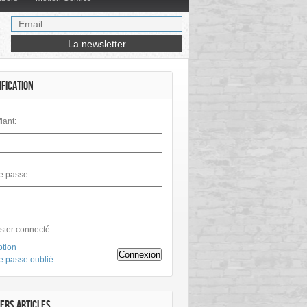
IFICATION
fiant:
e passe:
ster connecté
ption
Connexion
e passe oublié
ERS ARTICLES