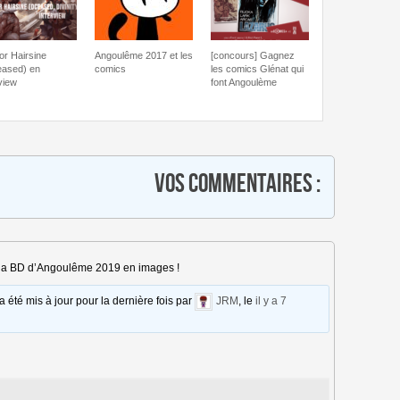
or Hairsine
Angoulême 2017 et les
[concours] Gagnez
ased) en
comics
les comics Glénat qui
view
font Angoulème
Vos commentaires :
de la BD d’Angoulême 2019 en images !
 a été mis à jour pour la dernière fois par
JRM
, le
il y a 7