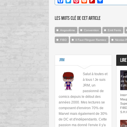
Facebook
Twitter
Pinterest
Reddit
Flipboard
Partager
Les mots clé de cet article
Angoulème
Convention
Emil Ferris
FIBD
Il Faut Flinguer Ramirez
Nicolas 
JRM
LIRE
Salut à toutes et
à tous ! Je suis
JRM, un
passionné de
Inte
comics depuis le début des
Mau
années 2000. Mes lectures se
Super
composent d'environ 70% de
FIBD
S.H.
Marvel mais également de 30%
de DC et d'indépendants. Cette
passion ma donné l'envie il y'a