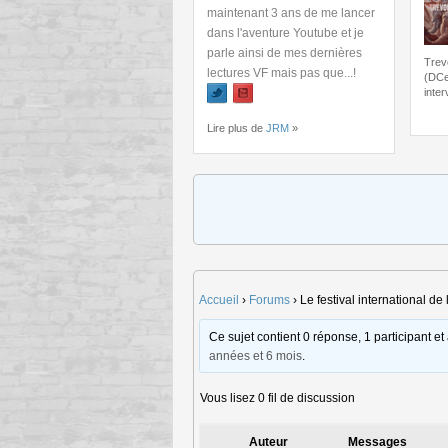
maintenant 3 ans de me lancer
dans l'aventure Youtube et je
parle ainsi de mes dernières
Trev
lectures VF mais pas que...!
(DCe
inter
Lire plus de
JRM
»
Accueil
›
Forums
›
Le festival international 
Ce sujet contient 0 réponse, 1 participant et
années et 6 mois
.
Vous lisez 0 fil de discussion
Auteur
Messages