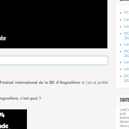
FC
Les
Les
DC
20
Le
DC
20
Les
Le
DC
20
Festival international de la BD d’Angoulême
et j’en ai profité
’Angoulême, c’est quoi ?
SOUT
LesCom
pub.
évén
librair
Vous 