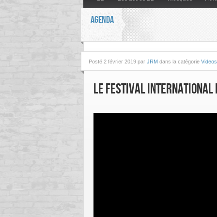
AGENDA
Posté
2 février 2019 par
JRM
dans la catégorie
Videos
Le festival international 