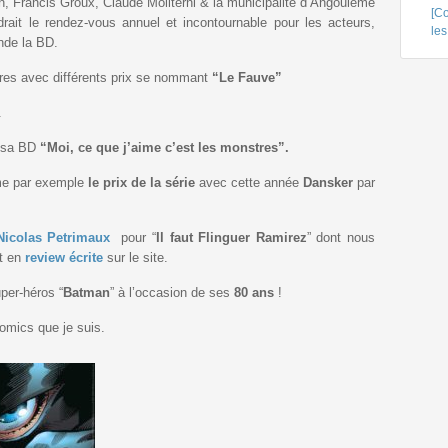
n, Francis Groux, Claude Moliterni & la municipalité d’Angoulême
[Co
ait le rendez-vous annuel et incontournable pour les acteurs,
le
nde la BD.
vres avec différents prix se nommant
“Le Fauve”
.
 sa BD
“Moi, ce que j’aime c’est les monstres”.
mme par exemple
le prix de la série
avec cette année
Dansker
par
Nicolas Petrimaux
pour “
Il faut Flinguer Ramirez
” dont nous
t en
review écrite
sur le site.
per-héros “
Batman
” à l’occasion de ses
80 ans
!
comics que je suis.